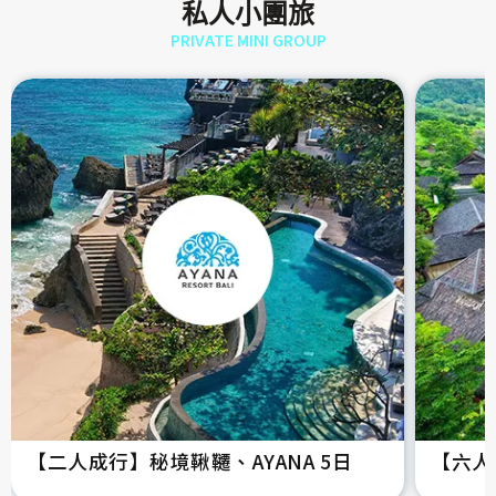
私人小團旅
PRIVATE MINI GROUP
【二人成行】秘境鞦韆、AYANA 5日
【六人