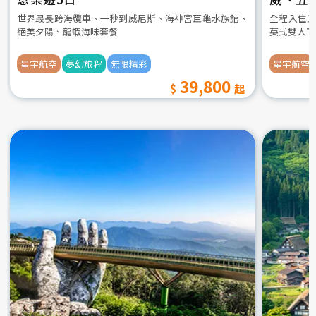
世界最長跨海纜車、一秒到威尼斯、海神宮巨龜水族館、
全程入住五
絕美夕陽、龍蝦海味套餐
英式雙人下
星宇航空
夢幻旅程
無限精彩
星宇航空
39,800