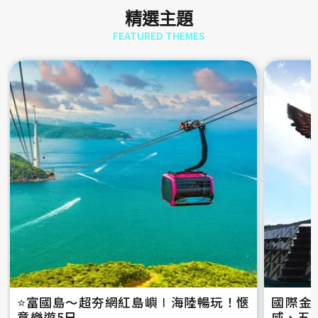
精選主題
FEATURED THEMES
⭐️富國島～超夯網紅島嶼∣海陸暢玩！愜
國際金
意樂遊5日
威、五