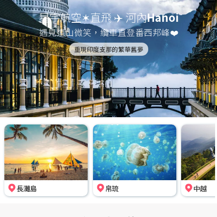
星宇航空✶直飛 ✈️ 河內
Hanoi
遇見遠山微笑，纜車直登番西邦峰❤️
重現印度支那的繁華舊夢
長灘島
帛琉
中越