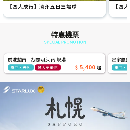
【四人成行】濟州五日三場球
【四人
特惠機票
SPECIAL PROMOTION
前進越南│胡志明.河內.峴港
星宇航
5,400
來回‧未稅
越人更優惠
來回‧