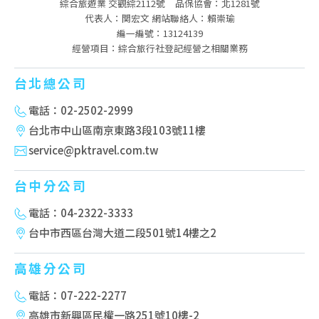
綜合旅遊業 交觀綜2112號
品保協會：北1281號
代表人：関宏文 網站聯絡人：賴崇瑜
編一編號：13124139
經營項目：綜合旅行社登記經營之相關業務
台北總公司
電話：02-2502-2999
台北市中山區南京東路3段103號11樓
service@pktravel.com.tw
台中分公司
電話：04-2322-3333
台中市西區台灣大道二段501號14樓之2
高雄分公司
電話：07-222-2277
高雄市新興區民權一路251號10樓-2