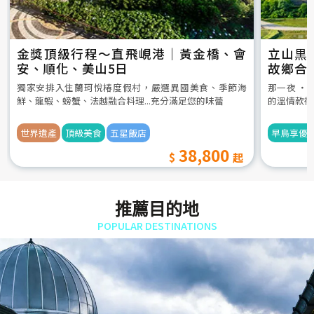
金獎頂級行程～直飛峴港｜黃金橋、會
立山黒
安、順化、美山5日
故鄉合
5日
獨家安排入住蘭珂悅椿度假村，嚴選異國美食、季節海
那一夜 ‧
鮮、龍蝦、螃蟹、法越融合料理...充分滿足您的味蕾
的溫情款待
世界遺產
頂級美食
五星飯店
早鳥享優
38,800
推薦目的地
POPULAR DESTINATIONS