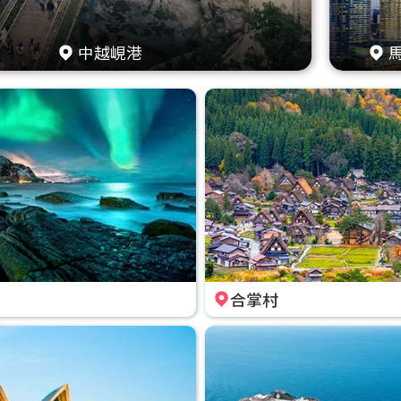
中越峴港
合掌村