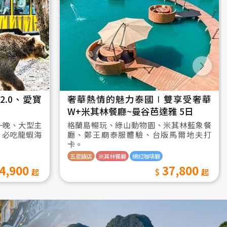
.0、愛寶
奢華熱情的魅力泰國∣雙享受奢華
W+米其林餐廳~曼谷芭達雅 5日
一晚、大型主
格蘭島暢玩、綠山動物園、米其林藍象餐
、必吃龍蝦海
廳、鄭王廟泰服體驗、台版馬爾地夫打
卡。
五星飯店
米其林餐廳
網紅咖啡廳
4,900
37,800