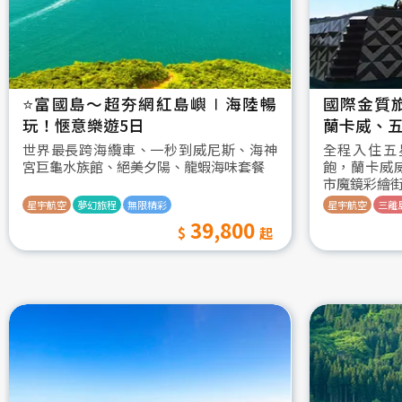
⭐️富國島～超夯網紅島嶼∣海陸暢
國際金質
玩！愜意樂遊5日
蘭卡威、五
世界最長跨海纜車、一秒到威尼斯、海神
全程入住五
宮巨龜水族館、絕美夕陽、龍蝦海味套餐
飽，蘭卡威
市魔鏡彩繪
星宇航空
夢幻旅程
無限精彩
星宇航空
三離
39,800