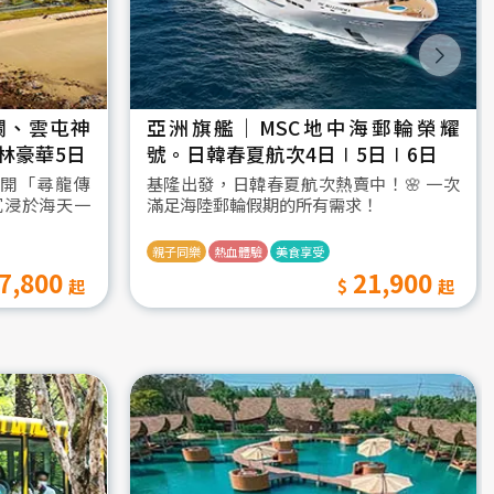
瀾、雲屯神
亞洲旗艦｜MSC地中海郵輪榮耀
林豪華5日
號。日韓春夏航次4日∣5日∣6日
開「尋龍傳
基隆出發，日韓春夏航次熱賣中！🌸 一次
沉浸於海天一
滿足海陸郵輪假期的所有需求！
親子同樂
熱血體驗
美食享受
7,800
21,900