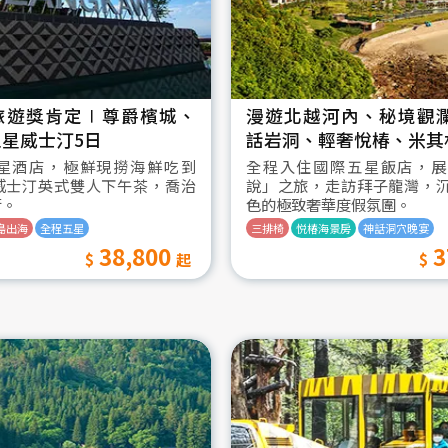
旅遊獎肯定∣尊爵檳城、
漫遊北越河內、秘境觀
星威士汀5日
話岩洞、輕奢悅椿、米其
星酒店，極鮮現撈海鮮吃到
全程入住國際五星飯店，展
威士汀英式雙人下午茶，喬治
說」之旅，走訪拜子龍灣，
街。
色的極致奢華度假氛圍。
島出海
全程五星
三排椅
悦椿海景房
神話洞穴晚宴
38,800
3