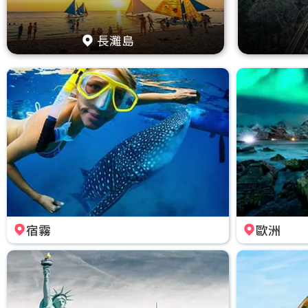
長灘島
宿霧
歐洲