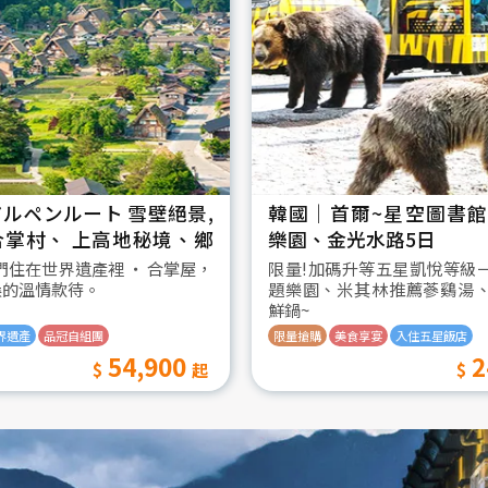
ルペンルート 雪壁絕景,
韓國│首爾~星空圖書館2
合掌村、 上高地秘境、鄉
樂園、金光水路5日
日
我們住在世界遺產裡 ‧ 合掌屋，
限量!加碼升等五星凱悅等級
桑的溫情款待。
題樂園、米其林推薦蔘鷄湯
鮮鍋~
界遺產
品冠自組團
限量搶購
美食享宴
入住五星飯店
54,900
2