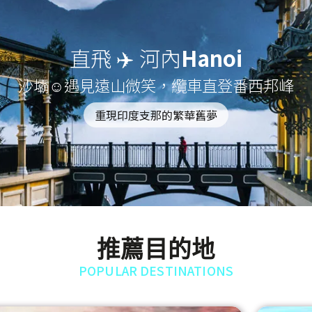
直飛 ✈️ 河內
Hanoi
沙壩☺遇見遠山微笑，纜車直登番西邦峰
重現印度支那的繁華舊夢
推薦目的地
POPULAR DESTINATIONS