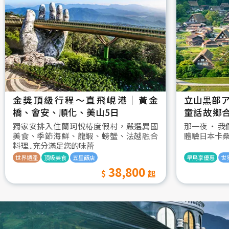
金獎頂級行程～直飛峴港｜黃金
立山黒部ア
橋、會安、順化、美山5日
童話故鄉
村古街町5
獨家安排入住蘭珂悅椿度假村，嚴選異國
那一夜 ‧ 
美食、季節海鮮、龍蝦、螃蟹、法越融合
體驗日本卡
料理...充分滿足您的味蕾
世界遺產
頂級美食
五星飯店
早鳥享優惠
世
38,800