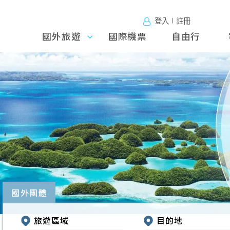
登入∣註冊
國外旅遊
國外旅
國際機票
自由行
遊
往前
國外團體
旅遊區域
目的地