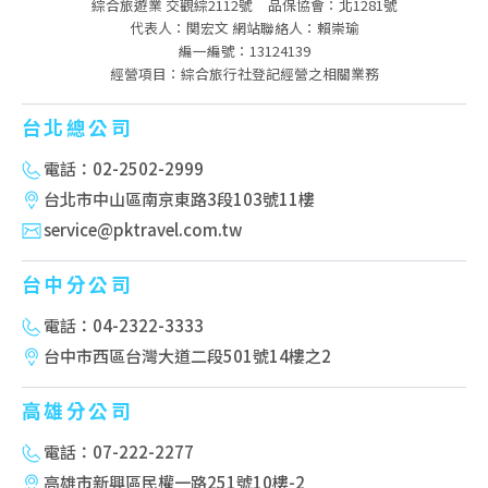
綜合旅遊業 交觀綜2112號
品保協會：北1281號
代表人：関宏文 網站聯絡人：賴崇瑜
編一編號：13124139
經營項目：綜合旅行社登記經營之相關業務
台北總公司
電話：02-2502-2999
台北市中山區南京東路3段103號11樓
service@pktravel.com.tw
台中分公司
電話：04-2322-3333
台中市西區台灣大道二段501號14樓之2
高雄分公司
電話：07-222-2277
高雄市新興區民權一路251號10樓-2