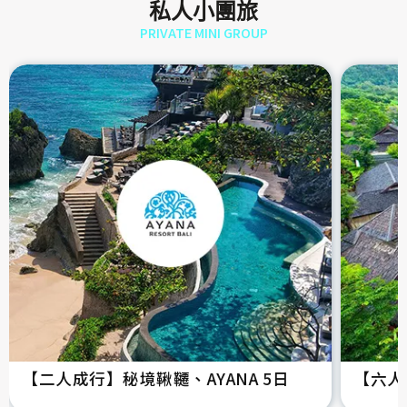
私人小團旅
PRIVATE MINI GROUP
【二人成行】秘境鞦韆、AYANA 5日
【六人