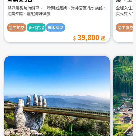
世界最長跨海纜車、一秒到威尼斯、海神宮巨龜水族館、
全程入住五
絕美夕陽、龍蝦海味套餐
英式雙人下
星宇航空
夢幻旅程
無限精彩
星宇航空
39,800