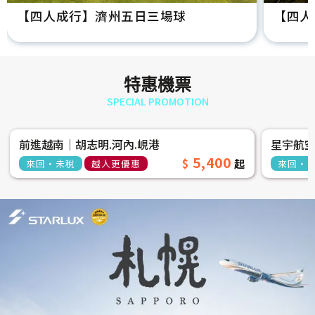
【四人成行】濟州五日三場球
【四人
特惠機票
SPECIAL PROMOTION
前進越南│胡志明.河內.峴港
星宇航
5,400
來回‧未稅
越人更優惠
來回‧