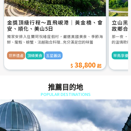
金獎頂級行程～直飛峴港｜黃金橋、會
立山黒
安、順化、美山5日
故鄉合
5日
獨家安排入住蘭珂悅椿度假村，嚴選異國美食、季節海
那一夜 ‧
鮮、龍蝦、螃蟹、法越融合料理...充分滿足您的味蕾
的溫情款待
世界遺產
頂級美食
五星飯店
早鳥享優
38,800
推薦目的地
POPULAR DESTINATIONS