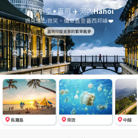
星宇航空✶直飛 ✈️ 河內
Hanoi
遇見遠山微笑，纜車直登番西邦峰❤️
重現印度支那的繁華舊夢
長灘島
帛琉
中越