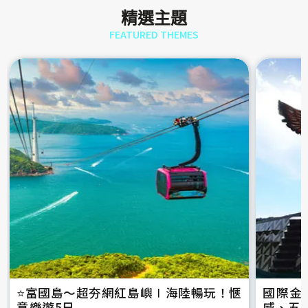
精選主題
FEATURED THEMES
⭐️富國島～超夯網紅島嶼∣海陸暢玩！愜
國際金
意樂遊5日
威、五