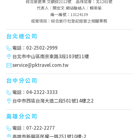
綜合旅遊業 交觀綜2112號
品保協會：北1281號
代表人：関宏文 網站聯絡人：賴崇瑜
編一編號：13124139
經營項目：綜合旅行社登記經營之相關業務
台北總公司
電話：02-2502-2999
台北市中山區南京東路3段103號11樓
service@pktravel.com.tw
台中分公司
電話：04-2322-3333
台中市西區台灣大道二段501號14樓之2
高雄分公司
電話：07-222-2277
高雄市新興區民權一路251號10樓-2