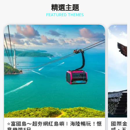
精選主題
FEATURED THEMES
⭐️富國島～超夯網紅島嶼∣海陸暢玩！愜
國際金
意樂遊5日
威、五