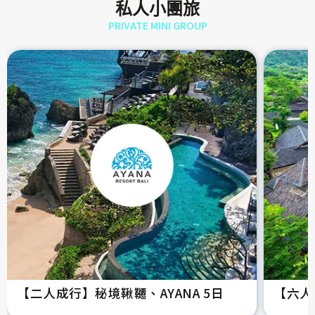
私人小團旅
PRIVATE MINI GROUP
【二人成行】秘境鞦韆、AYANA 5日
【六人