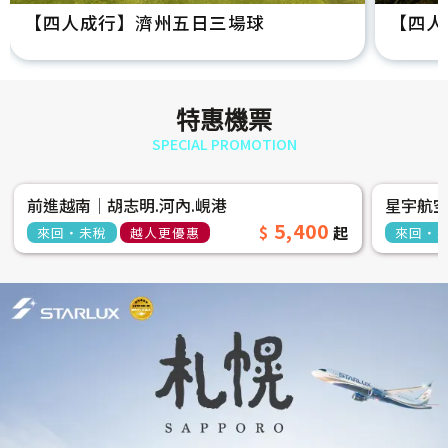
【四人成行】濟州五日三場球
【四人
特惠機票
SPECIAL PROMOTION
前進越南│胡志明.河內.峴港
星宇航
5,400
來回‧未稅
越人更優惠
來回‧