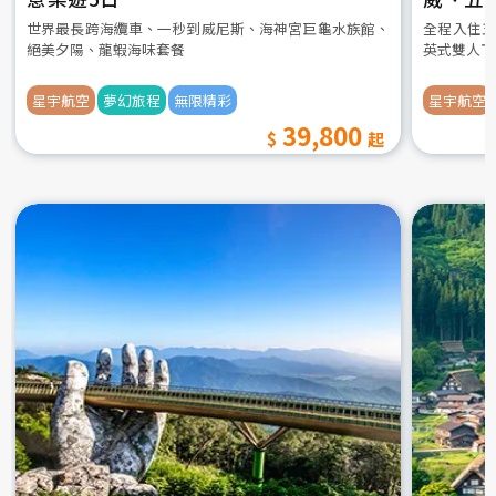
世界最長跨海纜車、一秒到威尼斯、海神宮巨龜水族館、
全程入住五
絕美夕陽、龍蝦海味套餐
英式雙人下
星宇航空
夢幻旅程
無限精彩
星宇航空
39,800