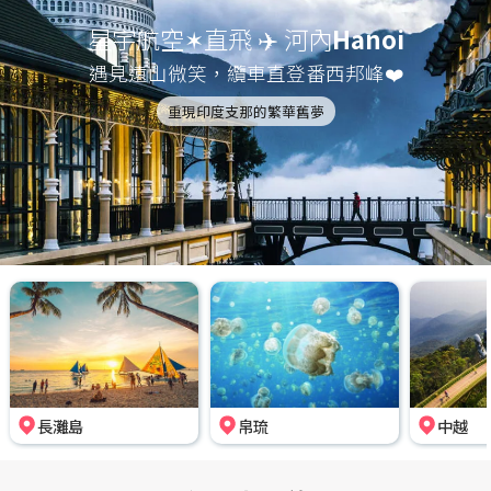
星宇航空✶直飛 ✈️ 河內
Hanoi
遇見遠山微笑，纜車直登番西邦峰❤️
重現印度支那的繁華舊夢
長灘島
帛琉
中越