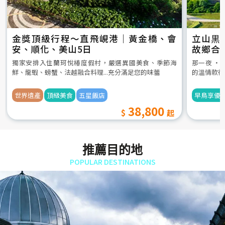
金獎頂級行程～直飛峴港｜黃金橋、會
立山黒
安、順化、美山5日
故鄉合
5日
獨家安排入住蘭珂悅椿度假村，嚴選異國美食、季節海
那一夜 ‧
鮮、龍蝦、螃蟹、法越融合料理...充分滿足您的味蕾
的溫情款待
世界遺產
頂級美食
五星飯店
早鳥享優
38,800
推薦目的地
POPULAR DESTINATIONS