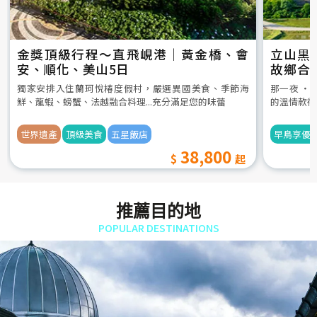
金獎頂級行程～直飛峴港｜黃金橋、會
立山黒
安、順化、美山5日
故鄉合
5日
獨家安排入住蘭珂悅椿度假村，嚴選異國美食、季節海
那一夜 ‧
鮮、龍蝦、螃蟹、法越融合料理...充分滿足您的味蕾
的溫情款待
世界遺產
頂級美食
五星飯店
早鳥享優
38,800
推薦目的地
POPULAR DESTINATIONS