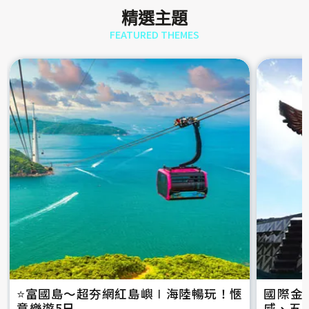
精選主題
FEATURED THEMES
⭐️富國島～超夯網紅島嶼∣海陸暢玩！愜
國際金
意樂遊5日
威、五