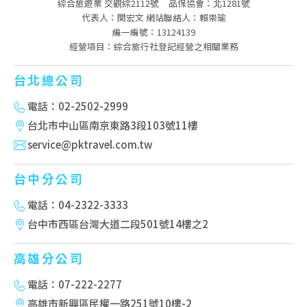
綜合旅遊業 交觀綜2112號
品保協會：北1281號
代表人：関宏文 網站聯絡人：賴崇瑜
編一編號：13124139
經營項目：綜合旅行社登記經營之相關業務
台北總公司
電話：02-2502-2999
台北市中山區南京東路3段103號11樓
service@pktravel.com.tw
台中分公司
電話：04-2322-3333
台中市西區台灣大道二段501號14樓之2
高雄分公司
電話：07-222-2277
高雄市新興區民權一路251號10樓-2