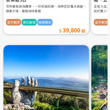
世界最長跨海纜車、一秒到威尼斯、海神宮巨龜水族館、
全程入住五
絕美夕陽、龍蝦海味套餐
英式雙人下
星宇航空
夢幻旅程
無限精彩
星宇航空
39,800