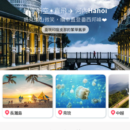
星宇航空✶直飛 ✈️ 河內
Hanoi
遇見遠山微笑，纜車直登番西邦峰❤️
重現印度支那的繁華舊夢
長灘島
帛琉
中越