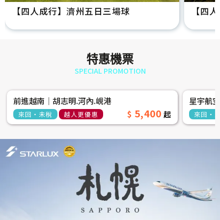
【四人成行】濟州五日三場球
【四人
特惠機票
SPECIAL PROMOTION
前進越南│胡志明.河內.峴港
星宇航
5,400
來回‧未稅
越人更優惠
來回‧