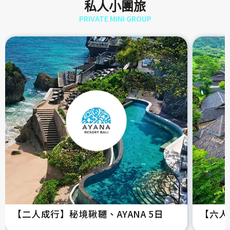
私人小團旅
PRIVATE MINI GROUP
【二人成行】秘境鞦韆、AYANA 5日
【六人