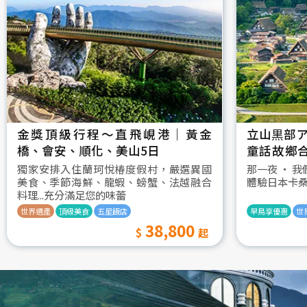
金獎頂級行程～直飛峴港｜黃金
立山黒部ア
橋、會安、順化、美山5日
童話故鄉
村古街町5
獨家安排入住蘭珂悅椿度假村，嚴選異國
那一夜 ‧ 
美食、季節海鮮、龍蝦、螃蟹、法越融合
體驗日本卡
料理...充分滿足您的味蕾
世界遺產
頂級美食
五星飯店
早鳥享優惠
世
38,800