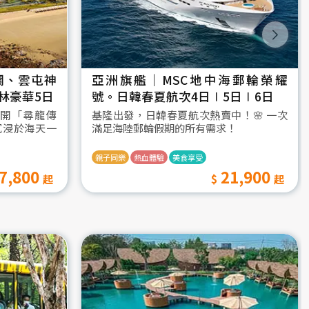
瀾、雲屯神
亞洲旗艦｜MSC地中海郵輪榮耀
林豪華5日
號。日韓春夏航次4日∣5日∣6日
開「尋龍傳
基隆出發，日韓春夏航次熱賣中！🌸 一次
沉浸於海天一
滿足海陸郵輪假期的所有需求！
親子同樂
熱血體驗
美食享受
7,800
21,900