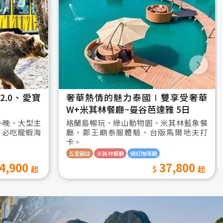
.0、愛寶
奢華熱情的魅力泰國∣雙享受奢華
W+米其林餐廳~曼谷芭達雅 5日
一晚、大型主
格蘭島暢玩、綠山動物園、米其林藍象餐
、必吃龍蝦海
廳、鄭王廟泰服體驗、台版馬爾地夫打
卡。
五星飯店
米其林餐廳
網紅咖啡廳
4,900
37,800