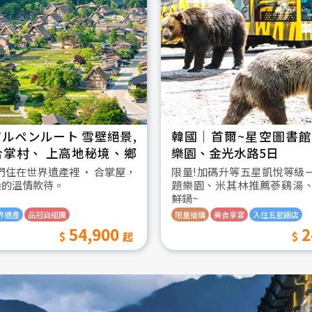
ルペンルート 雪壁絕景,
韓國│首爾~星空圖書館2
合掌村、 上高地秘境、鄉
樂園、金光水路5日
日
我們住在世界遺產裡 ‧ 合掌屋，
限量!加碼升等五星凱悅等級
桑的溫情款待。
題樂園、米其林推薦蔘鷄湯
鮮鍋~
界遺產
品冠自組團
限量搶購
美食享宴
入住五星飯店
54,900
2