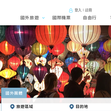
登入∣註冊
國外旅遊
國外旅
國際機票
自由行
遊
往前
國外團體
旅遊區域
目的地