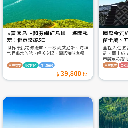
⭐️富國島～超夯網紅島嶼∣海陸暢
國際金質
玩！愜意樂遊5日
蘭卡威、五
世界最長跨海纜車、一秒到威尼斯、海神
全程入住五
宮巨龜水族館、絕美夕陽、龍蝦海味套餐
飽，蘭卡威
市魔鏡彩繪
星宇航空
夢幻旅程
無限精彩
星宇航空
三離
39,800