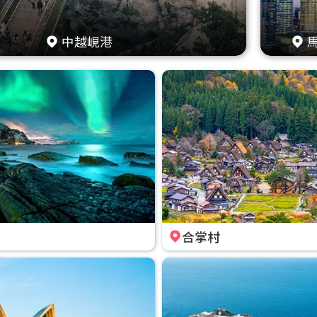
中越峴港
合掌村