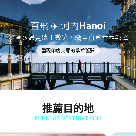
直飛 ✈️ 河內
Hanoi
沙壩☺遇見遠山微笑，纜車直登番西邦峰
重現印度支那的繁華舊夢
推薦目的地
POPULAR DESTINATIONS