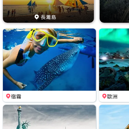
長灘島
宿霧
歐洲