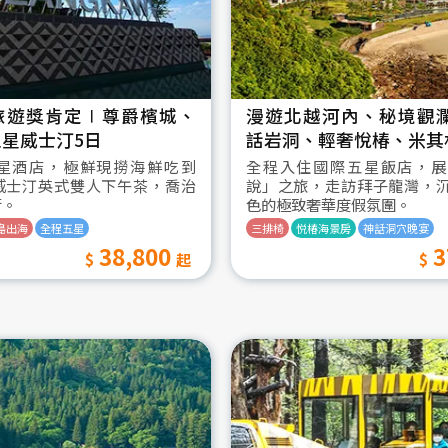
旅遊獎肯定∣尊爵檳城、
漫遊北越河內、秘境觀
星威士汀5日
話岩洞、輕奢悅椿、米其
星酒店，極鮮現撈海鮮吃到
全程入住國際五星飯店，展
威士汀英式雙人下午茶，喬治
說」之旅，走訪拜子龍灣，
街。
色的極致奢華度假氛圍。
島出海
全程五星
三排椅
悦椿海景房
神話洞穴晚宴
38,800
3