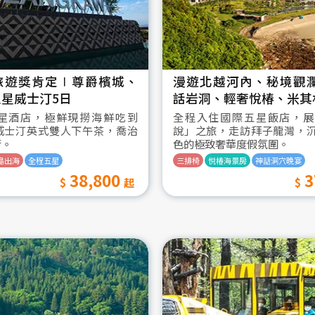
旅遊獎肯定∣尊爵檳城、
漫遊北越河內、秘境觀
星威士汀5日
話岩洞、輕奢悅椿、米其
星酒店，極鮮現撈海鮮吃到
全程入住國際五星飯店，展
威士汀英式雙人下午茶，喬治
說」之旅，走訪拜子龍灣，
街。
色的極致奢華度假氛圍。
島出海
全程五星
三排椅
悦椿海景房
神話洞穴晚宴
38,800
3