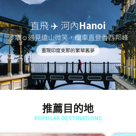
直飛 ✈️ 河內
Hanoi
沙壩☺遇見遠山微笑，纜車直登番西邦峰
重現印度支那的繁華舊夢
推薦目的地
POPULAR DESTINATIONS