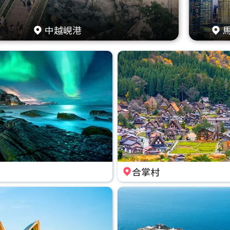
中越峴港
合掌村