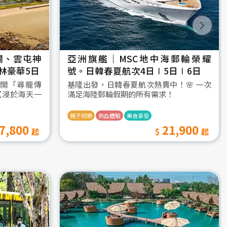
瀾、雲屯神
亞洲旗艦｜MSC地中海郵輪榮耀
林豪華5日
號。日韓春夏航次4日∣5日∣6日
開「尋龍傳
基隆出發，日韓春夏航次熱賣中！🌸 一次
沉浸於海天一
滿足海陸郵輪假期的所有需求！
親子同樂
熱血體驗
美食享受
7,800
21,900