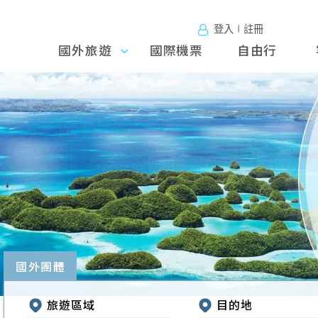
登入∣註冊
國外旅遊
國外旅
國際機票
自由行
遊
往前
國外團體
旅遊區域
目的地