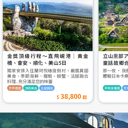
金獎頂級行程～直飛峴港｜黃金
立山黒部ア
橋、會安、順化、美山5日
童話故鄉
村古街町5
獨家安排入住蘭珂悅椿度假村，嚴選異國
那一夜 ‧ 
美食、季節海鮮、龍蝦、螃蟹、法越融合
體驗日本卡
料理...充分滿足您的味蕾
世界遺產
頂級美食
五星飯店
早鳥享優惠
世
38,800