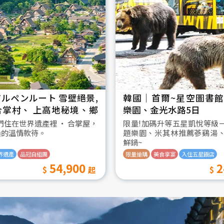
ルペンルート 雪壁絕景,
韓國│首爾~星空圖書館2
合掌村、 上高地秘境、鄉
樂園、金光水路5日
日
我們住在世界遺產裡 ‧ 合掌屋，
限量!加碼升等五星凱悅等級
桑的溫情款待。
題樂園、米其林推薦蔘鷄湯
鮮鍋~
界遺產
品冠自組團
限量搶購
美食享宴
入住五星飯店
54,900
2