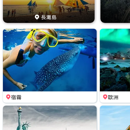
長灘島
宿霧
歐洲