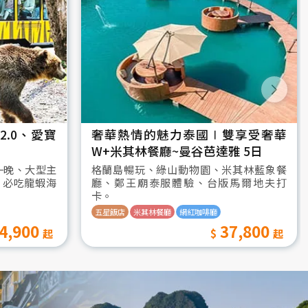
.0、愛寶
奢華熱情的魅力泰國∣雙享受奢華
W+米其林餐廳~曼谷芭達雅 5日
一晚、大型主
格蘭島暢玩、綠山動物園、米其林藍象餐
、必吃龍蝦海
廳、鄭王廟泰服體驗、台版馬爾地夫打
卡。
五星飯店
米其林餐廳
網紅咖啡廳
4,900
37,800