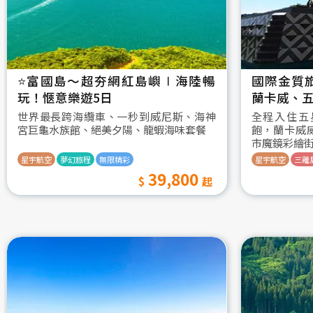
⭐️富國島～超夯網紅島嶼∣海陸暢
國際金質
玩！愜意樂遊5日
蘭卡威、五
世界最長跨海纜車、一秒到威尼斯、海神
全程入住五
宮巨龜水族館、絕美夕陽、龍蝦海味套餐
飽，蘭卡威
市魔鏡彩繪
星宇航空
夢幻旅程
無限精彩
星宇航空
三離
39,800