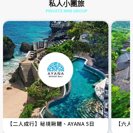
私人小團旅
PRIVATE MINI GROUP
【二人成行】秘境鞦韆、AYANA 5日
【六人