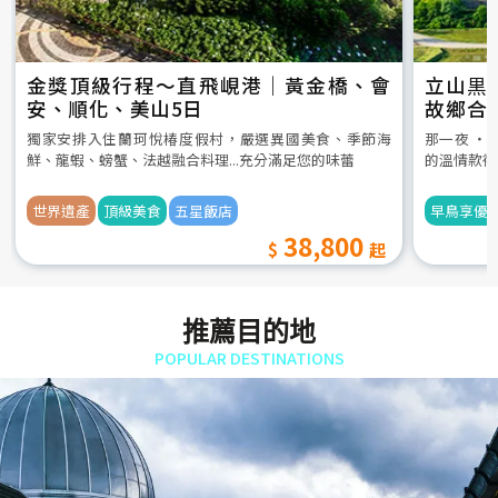
金獎頂級行程～直飛峴港｜黃金橋、會
立山黒
安、順化、美山5日
故鄉合
5日
獨家安排入住蘭珂悅椿度假村，嚴選異國美食、季節海
那一夜 ‧
鮮、龍蝦、螃蟹、法越融合料理...充分滿足您的味蕾
的溫情款待
世界遺產
頂級美食
五星飯店
早鳥享優
38,800
推薦目的地
POPULAR DESTINATIONS