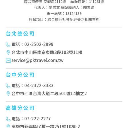
綜合旅遊業 交觀綜2112號
品保協會：北1281號
代表人：関宏文 網站聯絡人：賴崇瑜
編一編號：13124139
經營項目：綜合旅行社登記經營之相關業務
台北總公司
電話：02-2502-2999
台北市中山區南京東路3段103號11樓
service@pktravel.com.tw
台中分公司
電話：04-2322-3333
台中市西區台灣大道二段501號14樓之2
高雄分公司
電話：07-222-2277
高雄市新興區民權一路251號10樓-2