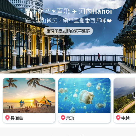
星宇航空✶直飛 ✈️ 河內
Hanoi
遇見遠山微笑，纜車直登番西邦峰❤️
重現印度支那的繁華舊夢
長灘島
帛琉
中越