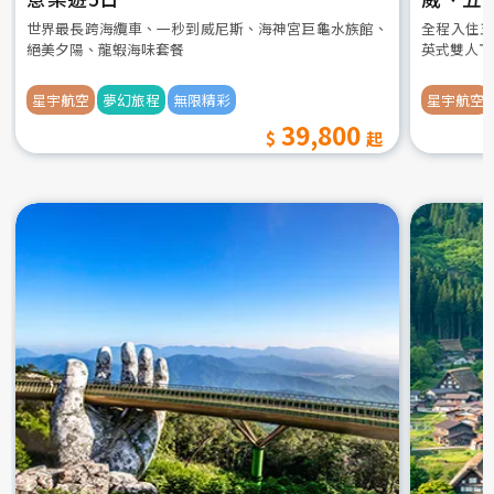
世界最長跨海纜車、一秒到威尼斯、海神宮巨龜水族館、
全程入住五
絕美夕陽、龍蝦海味套餐
英式雙人下
星宇航空
夢幻旅程
無限精彩
星宇航空
39,800