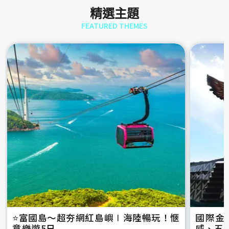
精選主題
FEATURED THEMES
⭐️富國島～超夯網紅島嶼∣海陸暢玩！愜
國際金
意樂遊5日
威、五