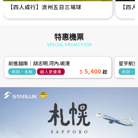
【四人成行】濟州五日三場球
【四人
特惠機票
SPECIAL PROMOTION
前進越南│胡志明.河內.峴港
星宇航
5,400
來回‧未稅
越人更優惠
來回‧