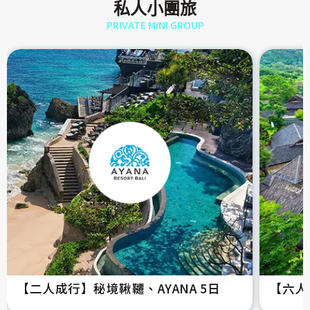
私人小團旅
PRIVATE MINI GROUP
【二人成行】秘境鞦韆、AYANA 5日
【六人