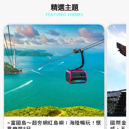
精選主題
FEATURED THEMES
⭐️富國島～超夯網紅島嶼∣海陸暢玩！愜
國際金
意樂遊5日
威、五