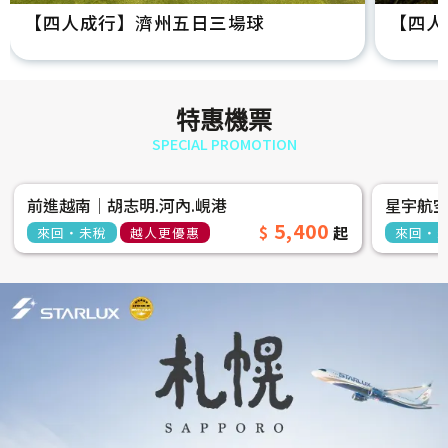
【四人成行】濟州五日三場球
【四人
特惠機票
SPECIAL PROMOTION
前進越南│胡志明.河內.峴港
星宇航
5,400
來回‧未稅
越人更優惠
來回‧