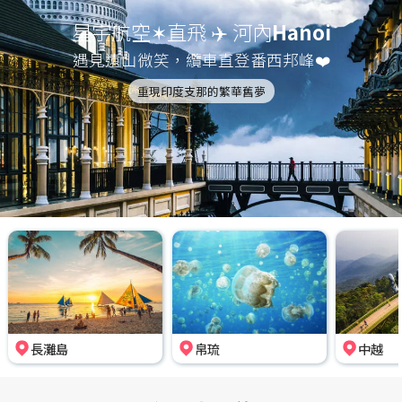
星宇航空✶直飛 ✈️ 河內
Hanoi
遇見遠山微笑，纜車直登番西邦峰❤️
重現印度支那的繁華舊夢
長灘島
帛琉
中越