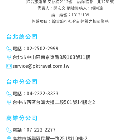
綜合旅遊業 交觀綜2112號
品保協會：北1281號
代表人：関宏文 網站聯絡人：賴崇瑜
編一編號：13124139
經營項目：綜合旅行社登記經營之相關業務
台北總公司
電話：02-2502-2999
台北市中山區南京東路3段103號11樓
service@pktravel.com.tw
台中分公司
電話：04-2322-3333
台中市西區台灣大道二段501號14樓之2
高雄分公司
電話：07-222-2277
高雄市新興區民權一路251號10樓-2