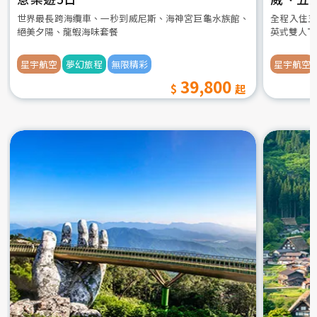
世界最長跨海纜車、一秒到威尼斯、海神宮巨龜水族館、
全程入住五
絕美夕陽、龍蝦海味套餐
英式雙人下
星宇航空
夢幻旅程
無限精彩
星宇航空
39,800