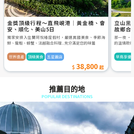
金獎頂級行程～直飛峴港｜黃金橋、會
立山黒
安、順化、美山5日
故鄉合
5日
獨家安排入住蘭珂悅椿度假村，嚴選異國美食、季節海
那一夜 ‧
鮮、龍蝦、螃蟹、法越融合料理...充分滿足您的味蕾
的溫情款待
世界遺產
頂級美食
五星飯店
早鳥享優
38,800
推薦目的地
POPULAR DESTINATIONS