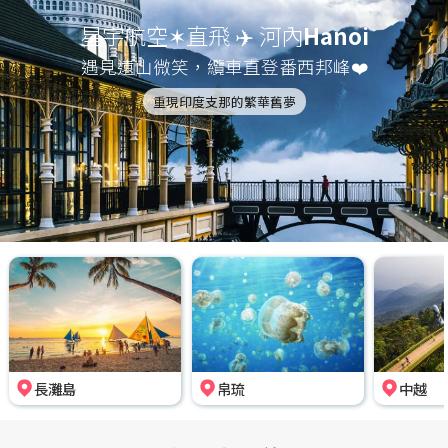
星宇航空✶直飛 ✈️ 河內
Hanoi
遇見遠山微笑，纜車直登番西邦峰❤️
重現印度支那的繁華舊夢
長灘島
帛琉
中越