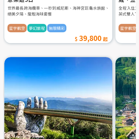
世界最長跨海纜車、一秒到威尼斯、海神宮巨龜水族館、
全程入住五
絕美夕陽、龍蝦海味套餐
英式雙人下
星宇航空
夢幻旅程
無限精彩
星宇航空
39,800