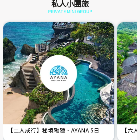
私人小團旅
PRIVATE MINI GROUP
【二人成行】秘境鞦韆、AYANA 5日
【六人