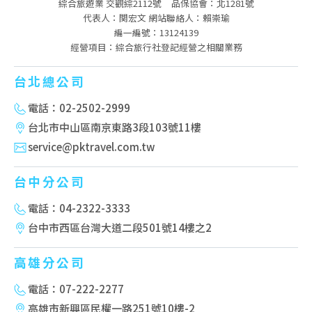
綜合旅遊業 交觀綜2112號
品保協會：北1281號
代表人：関宏文 網站聯絡人：賴崇瑜
編一編號：13124139
經營項目：綜合旅行社登記經營之相關業務
台北總公司
電話：02-2502-2999
台北市中山區南京東路3段103號11樓
service@pktravel.com.tw
台中分公司
電話：04-2322-3333
台中市西區台灣大道二段501號14樓之2
高雄分公司
電話：07-222-2277
高雄市新興區民權一路251號10樓-2