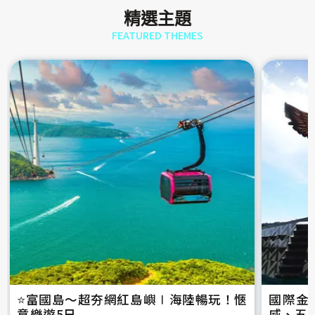
精選主題
FEATURED THEMES
⭐️富國島～超夯網紅島嶼∣海陸暢玩！愜
國際金
意樂遊5日
威、五