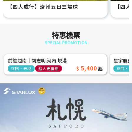
【四人成行】濟州五日三場球
【四人
特惠機票
SPECIAL PROMOTION
前進越南│胡志明.河內.峴港
星宇航
5,400
來回‧未稅
越人更優惠
來回‧