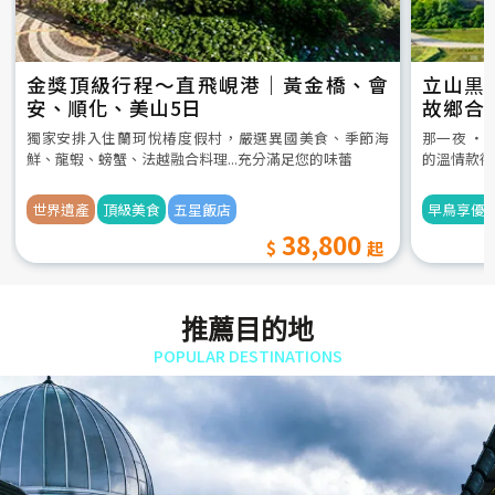
金獎頂級行程～直飛峴港｜黃金橋、會
立山黒
安、順化、美山5日
故鄉合
5日
獨家安排入住蘭珂悅椿度假村，嚴選異國美食、季節海
那一夜 ‧
鮮、龍蝦、螃蟹、法越融合料理...充分滿足您的味蕾
的溫情款待
世界遺產
頂級美食
五星飯店
早鳥享優
38,800
推薦目的地
POPULAR DESTINATIONS