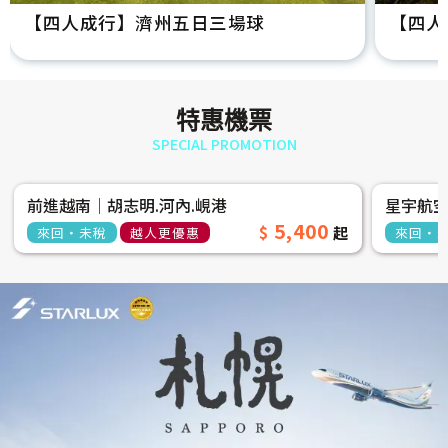
【四人成行】濟州五日三場球
【四人
特惠機票
SPECIAL PROMOTION
前進越南│胡志明.河內.峴港
星宇航
5,400
來回‧未稅
越人更優惠
來回‧