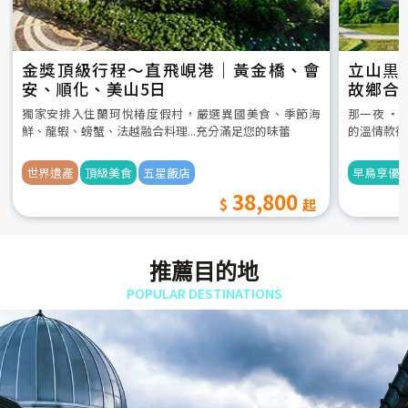
金獎頂級行程～直飛峴港｜黃金橋、會
立山黒
安、順化、美山5日
故鄉合
5日
獨家安排入住蘭珂悅椿度假村，嚴選異國美食、季節海
那一夜 ‧
鮮、龍蝦、螃蟹、法越融合料理...充分滿足您的味蕾
的溫情款待
世界遺產
頂級美食
五星飯店
早鳥享優
38,800
推薦目的地
POPULAR DESTINATIONS