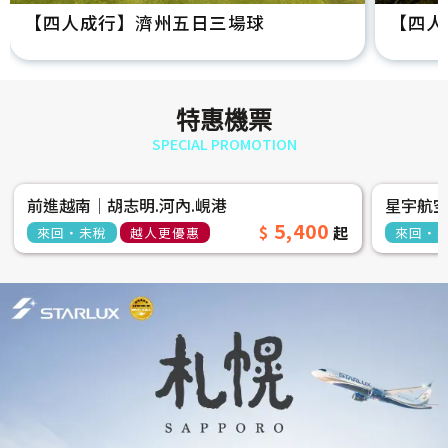
【四人成行】濟州五日三場球
【四人
特惠機票
SPECIAL PROMOTION
前進越南│胡志明.河內.峴港
星宇航
5,400
來回‧未稅
越人更優惠
來回‧