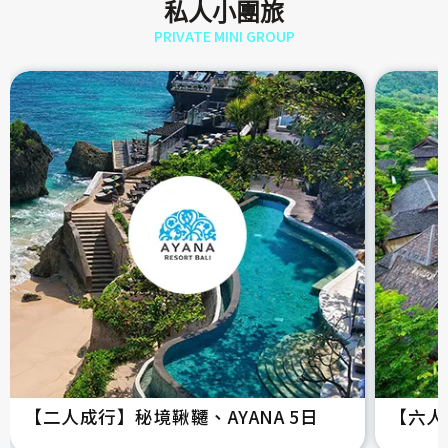
私人小團旅
PRIVATE MINI GROUP
【二人成行】秘境鞦韆、AYANA 5日
【六人