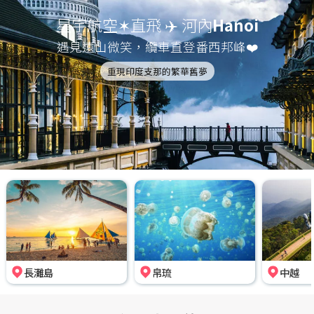
星宇航空✶直飛 ✈️ 河內
Hanoi
遇見遠山微笑，纜車直登番西邦峰❤️
重現印度支那的繁華舊夢
長灘島
帛琉
中越