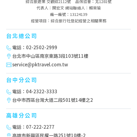
綜合旅遊業 交觀綜2112號
品保協會：北1281號
代表人：関宏文 網站聯絡人：賴崇瑜
編一編號：13124139
經營項目：綜合旅行社登記經營之相關業務
台北總公司
電話：02-2502-2999
台北市中山區南京東路3段103號11樓
service@pktravel.com.tw
台中分公司
電話：04-2322-3333
台中市西區台灣大道二段501號14樓之2
高雄分公司
電話：07-222-2277
高雄市新興區民權一路251號10樓-2