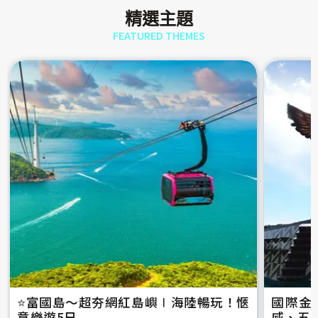
精選主題
FEATURED THEMES
⭐️富國島～超夯網紅島嶼∣海陸暢玩！愜
國際金
意樂遊5日
威、五