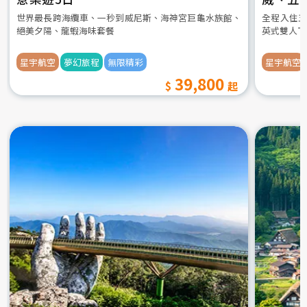
世界最長跨海纜車、一秒到威尼斯、海神宮巨龜水族館、
全程入住五
絕美夕陽、龍蝦海味套餐
英式雙人下
星宇航空
夢幻旅程
無限精彩
星宇航空
39,800