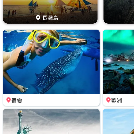
長灘島
宿霧
歐洲