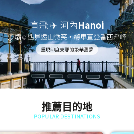
直飛 ✈️ 河內
Hanoi
沙壩☺遇見遠山微笑，纜車直登番西邦峰
重現印度支那的繁華舊夢
推薦目的地
POPULAR DESTINATIONS