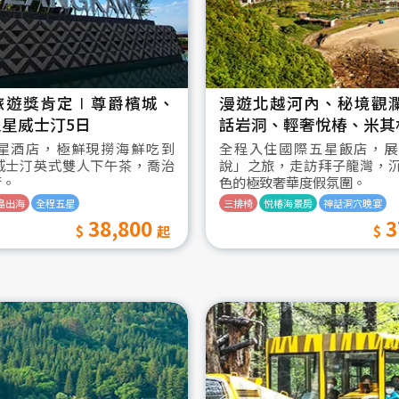
旅遊獎肯定∣尊爵檳城、
漫遊北越河內、秘境觀
星威士汀5日
話岩洞、輕奢悅椿、米其
星酒店，極鮮現撈海鮮吃到
全程入住國際五星飯店，展
威士汀英式雙人下午茶，喬治
說」之旅，走訪拜子龍灣，
街。
色的極致奢華度假氛圍。
島出海
全程五星
三排椅
悦椿海景房
神話洞穴晚宴
38,800
3