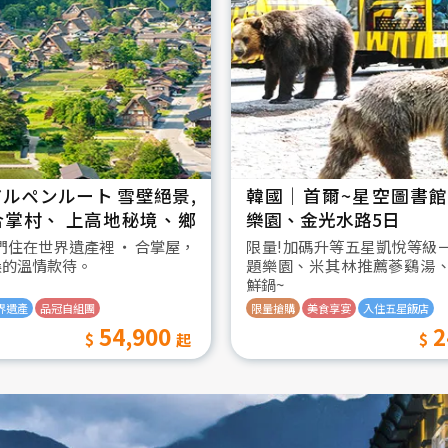
ルペンルート 雪壁絕景,
韓國│首爾~星空圖書館2
合掌村、 上高地秘境、鄉
樂園、金光水路5日
日
我們住在世界遺產裡 ‧ 合掌屋，
限量!加碼升等五星凱悅等級
桑的溫情款待。
題樂園、米其林推薦蔘鷄湯
鮮鍋~
界遺產
品冠自組團
限量搶購
美食享宴
入住五星飯店
54,900
2