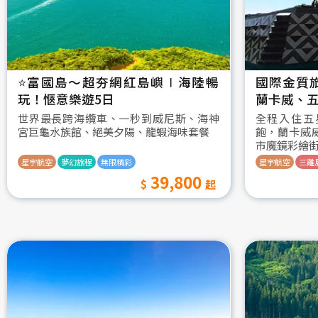
⭐️富國島～超夯網紅島嶼∣海陸暢
國際金質
玩！愜意樂遊5日
蘭卡威、五
世界最長跨海纜車、一秒到威尼斯、海神
全程入住五
宮巨龜水族館、絕美夕陽、龍蝦海味套餐
飽，蘭卡威
市魔鏡彩繪
星宇航空
夢幻旅程
無限精彩
星宇航空
三離
39,800