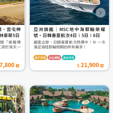
瀾、雲屯神
亞洲旗艦｜MSC地中海郵輪榮耀
林豪華5日
號。日韓春夏航次4日∣5日∣6日
開「尋龍傳
基隆出發，日韓春夏航次熱賣中！🌸 一次
沉浸於海天一
滿足海陸郵輪假期的所有需求！
親子同樂
熱血體驗
美食享受
7,800
21,900