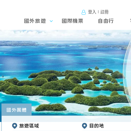
登入∣註冊
國外旅遊
國外旅
國際機票
自由行
遊
往前
國外團體
旅遊區域
目的地