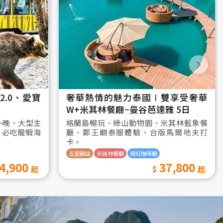
.0、愛寶
奢華熱情的魅力泰國∣雙享受奢華
W+米其林餐廳~曼谷芭達雅 5日
一晚、大型主
格蘭島暢玩、綠山動物園、米其林藍象餐
、必吃龍蝦海
廳、鄭王廟泰服體驗、台版馬爾地夫打
卡。
五星飯店
米其林餐廳
網紅咖啡廳
4,900
37,800