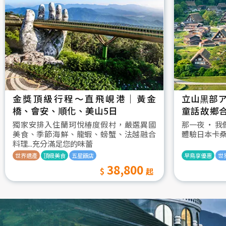
金獎頂級行程～直飛峴港｜黃金
立山黒部ア
橋、會安、順化、美山5日
童話故鄉
村古街町5
獨家安排入住蘭珂悅椿度假村，嚴選異國
那一夜 ‧ 
美食、季節海鮮、龍蝦、螃蟹、法越融合
體驗日本卡
料理...充分滿足您的味蕾
世界遺產
頂級美食
五星飯店
早鳥享優惠
世
38,800