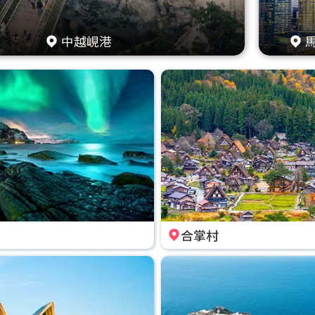
中越峴港
合掌村