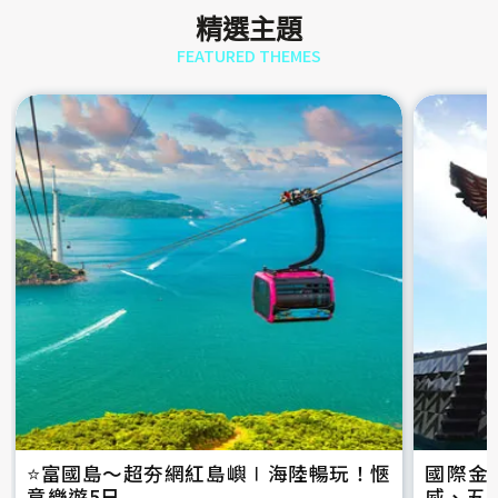
精選主題
FEATURED THEMES
⭐️富國島～超夯網紅島嶼∣海陸暢玩！愜
國際金
意樂遊5日
威、五