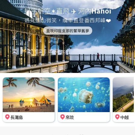
星宇航空✶直飛 ✈️ 河內
Hanoi
遇見遠山微笑，纜車直登番西邦峰❤️
重現印度支那的繁華舊夢
長灘島
帛琉
中越