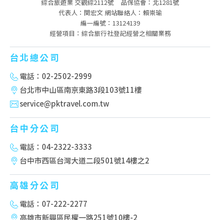
綜合旅遊業 交觀綜2112號
品保協會：北1281號
代表人：関宏文 網站聯絡人：賴崇瑜
編一編號：13124139
經營項目：綜合旅行社登記經營之相關業務
台北總公司
電話：02-2502-2999
台北市中山區南京東路3段103號11樓
service@pktravel.com.tw
台中分公司
電話：04-2322-3333
台中市西區台灣大道二段501號14樓之2
高雄分公司
電話：07-222-2277
高雄市新興區民權一路251號10樓-2