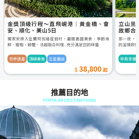
金獎頂級行程～直飛峴港｜黃金橋、會
立山黒
安、順化、美山5日
故鄉合
5日
獨家安排入住蘭珂悅椿度假村，嚴選異國美食、季節海
那一夜 ‧
鮮、龍蝦、螃蟹、法越融合料理...充分滿足您的味蕾
的溫情款待
世界遺產
頂級美食
五星飯店
早鳥享優
38,800
推薦目的地
POPULAR DESTINATIONS