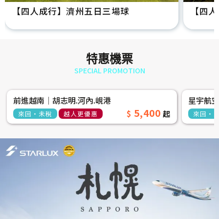
【四人成行】濟州五日三場球
【四人
特惠機票
SPECIAL PROMOTION
前進越南│胡志明.河內.峴港
星宇航
5,400
來回‧未稅
越人更優惠
來回‧