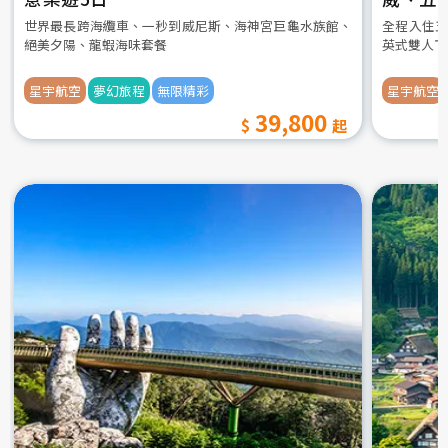
世界最長跨海纜車、一秒到威尼斯、海神宮巨龜水族館、
全程入住五
絕美夕陽、龍蝦海味套餐
英式雙人下
星宇航空
夢幻旅程
無限精彩
星宇航空
39,800