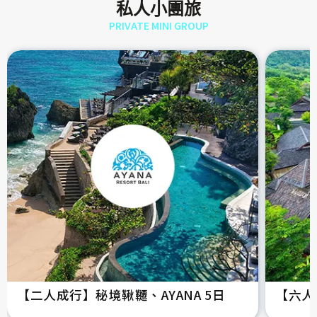
私人小團旅
PRIVATE MINI GROUP
【二人成行】秘境鞦韆、AYANA 5日
【六人