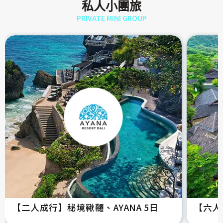
私人小團旅
PRIVATE MINI GROUP
【二人成行】秘境鞦韆、AYANA 5日
【六人