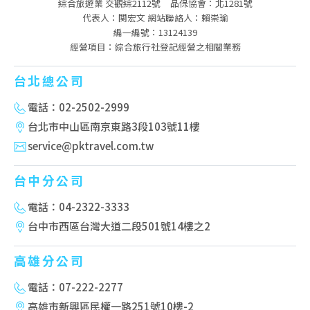
綜合旅遊業 交觀綜2112號
品保協會：北1281號
代表人：関宏文 網站聯絡人：賴崇瑜
編一編號：13124139
經營項目：綜合旅行社登記經營之相關業務
台北總公司
電話：02-2502-2999
台北市中山區南京東路3段103號11樓
service@pktravel.com.tw
台中分公司
電話：04-2322-3333
台中市西區台灣大道二段501號14樓之2
高雄分公司
電話：07-222-2277
高雄市新興區民權一路251號10樓-2