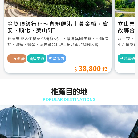
金獎頂級行程～直飛峴港｜黃金橋、會
立山黒
安、順化、美山5日
故鄉合
5日
獨家安排入住蘭珂悅椿度假村，嚴選異國美食、季節海
那一夜 ‧
鮮、龍蝦、螃蟹、法越融合料理...充分滿足您的味蕾
的溫情款待
世界遺產
頂級美食
五星飯店
早鳥享優
38,800
推薦目的地
POPULAR DESTINATIONS