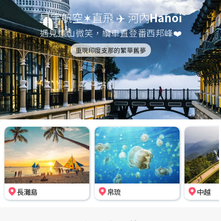
星宇航空✶直飛 ✈️ 河內
Hanoi
遇見遠山微笑，纜車直登番西邦峰❤️
重現印度支那的繁華舊夢
長灘島
帛琉
中越