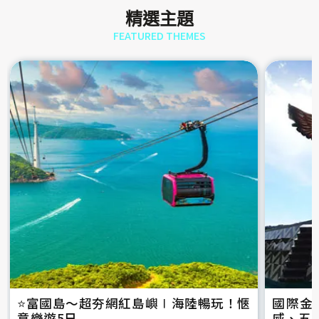
精選主題
FEATURED THEMES
⭐️富國島～超夯網紅島嶼∣海陸暢玩！愜
國際金
意樂遊5日
威、五