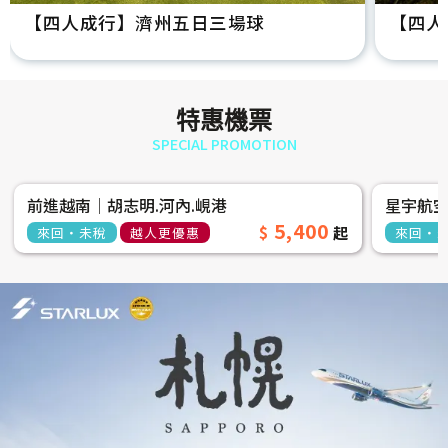
【四人成行】濟州五日三場球
【四人
特惠機票
SPECIAL PROMOTION
前進越南│胡志明.河內.峴港
星宇航
5,400
來回‧未稅
越人更優惠
來回‧