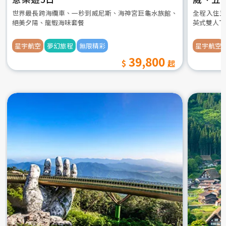
世界最長跨海纜車、一秒到威尼斯、海神宮巨龜水族館、
全程入住五
絕美夕陽、龍蝦海味套餐
英式雙人下
星宇航空
夢幻旅程
無限精彩
星宇航空
39,800