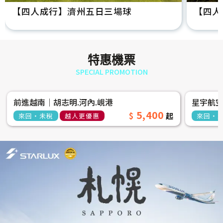
【四人成行】濟州五日三場球
【四人
特惠機票
SPECIAL PROMOTION
前進越南│胡志明.河內.峴港
星宇航
5,400
來回‧未稅
越人更優惠
來回‧