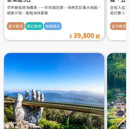
世界最長跨海纜車、一秒到威尼斯、海神宮巨龜水族館、
全程入住五
絕美夕陽、龍蝦海味套餐
英式雙人下
星宇航空
夢幻旅程
無限精彩
星宇航空
39,800