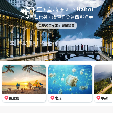
星宇航空✶直飛 ✈️ 河內
Hanoi
遇見遠山微笑，纜車直登番西邦峰❤️
重現印度支那的繁華舊夢
長灘島
帛琉
中越