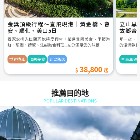
金獎頂級行程～直飛峴港｜黃金橋、會
立山黒
安、順化、美山5日
故鄉合
5日
獨家安排入住蘭珂悅椿度假村，嚴選異國美食、季節海
那一夜 ‧
鮮、龍蝦、螃蟹、法越融合料理...充分滿足您的味蕾
的溫情款待
世界遺產
頂級美食
五星飯店
早鳥享優
38,800
推薦目的地
POPULAR DESTINATIONS