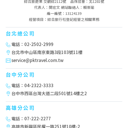
綜合旅遊業 交觀綜2112號
品保協會：北1281號
代表人：関宏文 網站聯絡人：賴崇瑜
編一編號：13124139
經營項目：綜合旅行社登記經營之相關業務
台北總公司
電話：02-2502-2999
台北市中山區南京東路3段103號11樓
service@pktravel.com.tw
台中分公司
電話：04-2322-3333
台中市西區台灣大道二段501號14樓之2
高雄分公司
電話：07-222-2277
高雄市新興區民權一路251號10樓-2