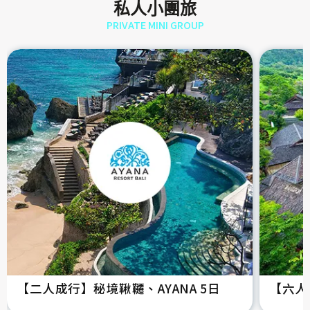
私人小團旅
PRIVATE MINI GROUP
【二人成行】秘境鞦韆、AYANA 5日
【六人