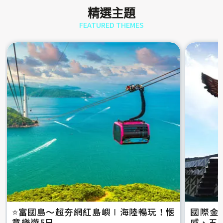
精選主題
FEATURED THEMES
⭐️富國島～超夯網紅島嶼∣海陸暢玩！愜
國際金
意樂遊5日
威、五