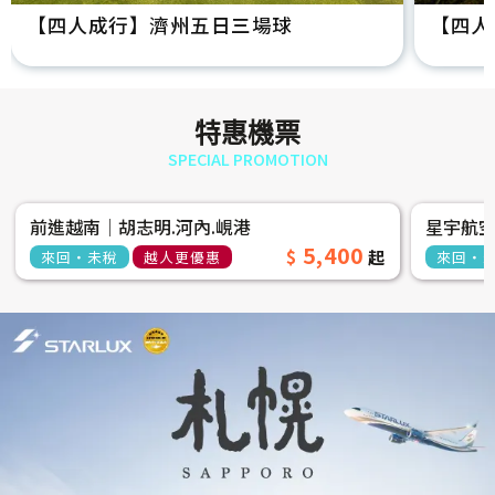
【四人成行】濟州五日三場球
【四人
特惠機票
SPECIAL PROMOTION
前進越南│胡志明.河內.峴港
星宇航
5,400
來回‧未稅
越人更優惠
來回‧