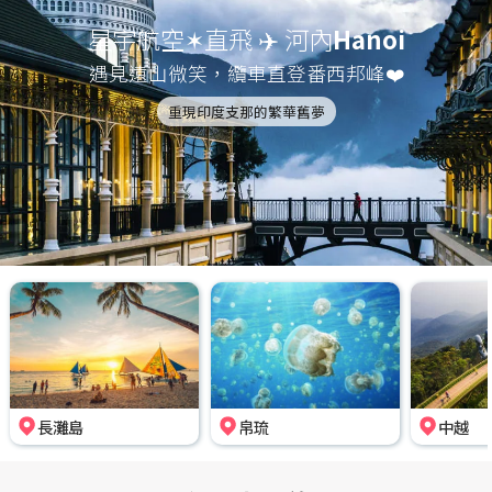
星宇航空✶直飛 ✈️ 河內
Hanoi
遇見遠山微笑，纜車直登番西邦峰❤️
重現印度支那的繁華舊夢
長灘島
帛琉
中越