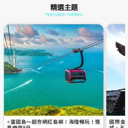
精選主題
FEATURED THEMES
⭐️富國島～超夯網紅島嶼∣海陸暢玩！愜
國際金
意樂遊5日
威、五