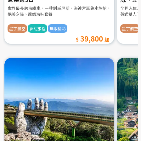
世界最長跨海纜車、一秒到威尼斯、海神宮巨龜水族館、
全程入住五
絕美夕陽、龍蝦海味套餐
英式雙人下
星宇航空
夢幻旅程
無限精彩
星宇航空
39,800