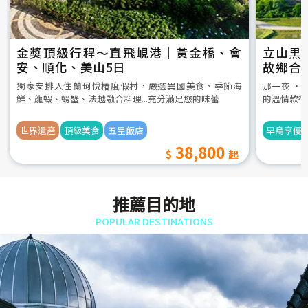
金獎頂級行程～直飛峴港｜黃金橋、會
立山黒
安、順化、美山5日
故鄉合
5日
獨家安排入住蘭珂悅椿度假村，嚴選異國美食、季節海
那一夜 ‧
鮮、龍蝦、螃蟹、法越融合料理...充分滿足您的味蕾
的溫情款待
世界遺產
頂級美食
五星飯店
早鳥享優
38,800
推薦目的地
POPULAR DESTINATIONS