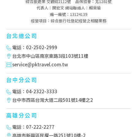
綜合旅遊業 交觀綜2112號
品保協會：北1281號
代表人：関宏文 網站聯絡人：賴崇瑜
編一編號：13124139
經營項目：綜合旅行社登記經營之相關業務
台北總公司
電話：02-2502-2999
台北市中山區南京東路3段103號11樓
service@pktravel.com.tw
台中分公司
電話：04-2322-3333
台中市西區台灣大道二段501號14樓之2
高雄分公司
電話：07-222-2277
高雄市新興區民權一路251號10樓-2