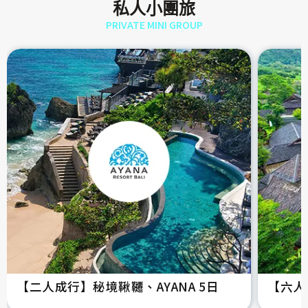
私人小團旅
PRIVATE MINI GROUP
【二人成行】秘境鞦韆、AYANA 5日
【六人