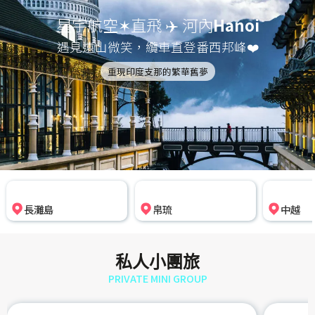
星宇航空✶直飛 ✈️ 河內
Hanoi
遇見遠山微笑，纜車直登番西邦峰❤️
重現印度支那的繁華舊夢
長灘島
帛琉
中越
私人小團旅
PRIVATE MINI GROUP