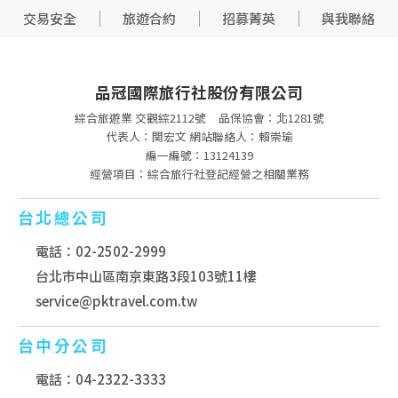
交易安全
旅遊合約
招募菁英
與我聯絡
品冠國際旅行社股份有限公司
綜合旅遊業 交觀綜2112號
品保協會：北1281號
代表人：関宏文 網站聯絡人：賴崇瑜
編一編號：13124139
經營項目：綜合旅行社登記經營之相關業務
台北總公司
電話：02-2502-2999
台北市中山區南京東路3段103號11樓
service@pktravel.com.tw
台中分公司
電話：04-2322-3333