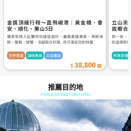
金獎頂級行程～直飛峴港｜黃金橋、會
立山黒
安、順化、美山5日
故鄉合
5日
獨家安排入住蘭珂悅椿度假村，嚴選異國美食、季節海
那一夜 ‧
鮮、龍蝦、螃蟹、法越融合料理...充分滿足您的味蕾
的溫情款待
世界遺產
頂級美食
五星飯店
早鳥享優
38,800
推薦目的地
POPULAR DESTINATIONS