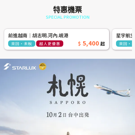
特惠機票
SPECIAL PROMOTION
前進越南│胡志明.河內.峴港
星宇航
5,400
來回‧未稅
越人更優惠
來回‧