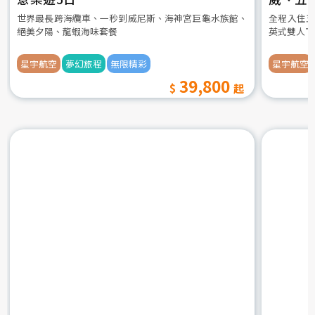
世界最長跨海纜車、一秒到威尼斯、海神宮巨龜水族館、
全程入住五
絕美夕陽、龍蝦海味套餐
英式雙人下
星宇航空
夢幻旅程
無限精彩
星宇航空
39,800