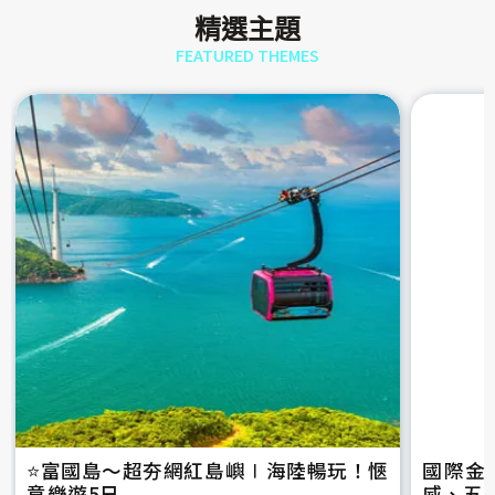
精選主題
FEATURED THEMES
⭐️富國島～超夯網紅島嶼∣海陸暢玩！愜
國際金
意樂遊5日
威、五