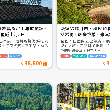
旅遊獎肯定∣尊爵檳城、
漫遊北越河內、秘境觀
星威士汀5日
話岩洞、輕奢悅椿、米其
星酒店，極鮮現撈海鮮吃到
全程入住國際五星飯店，展
威士汀英式雙人下午茶，喬治
說」之旅，走訪拜子龍灣，
街。
色的極致奢華度假氛圍。
島出海
全程五星
三排椅
悦椿海景房
神話洞穴晚宴
38,800
3