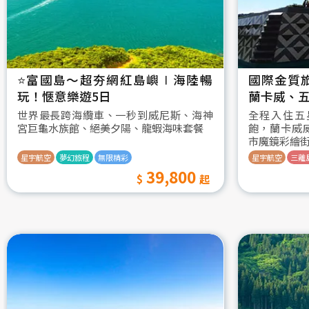
⭐️富國島～超夯網紅島嶼∣海陸暢
國際金質
玩！愜意樂遊5日
蘭卡威、五
世界最長跨海纜車、一秒到威尼斯、海神
全程入住五
宮巨龜水族館、絕美夕陽、龍蝦海味套餐
飽，蘭卡威
市魔鏡彩繪
星宇航空
夢幻旅程
無限精彩
星宇航空
三離
39,800