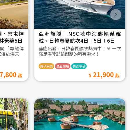
瀾、雲屯神
亞洲旗艦｜MSC地中海郵輪榮耀
林豪華5日
號。日韓春夏航次4日∣5日∣6日
開「尋龍傳
基隆出發，日韓春夏航次熱賣中！🌸 一次
沉浸於海天一
滿足海陸郵輪假期的所有需求！
親子同樂
熱血體驗
美食享受
7,800
21,900