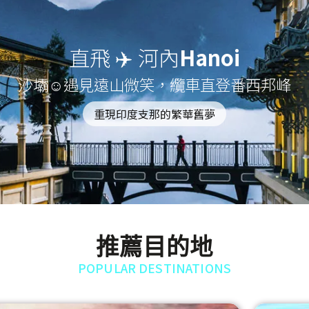
直飛 ✈️ 河內
Hanoi
沙壩☺遇見遠山微笑，纜車直登番西邦峰
重現印度支那的繁華舊夢
推薦目的地
POPULAR DESTINATIONS