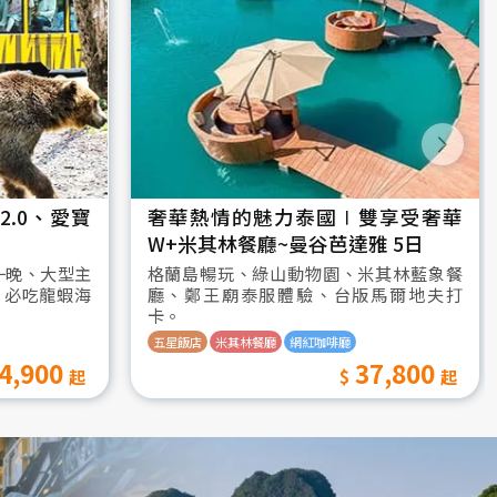
.0、愛寶
奢華熱情的魅力泰國∣雙享受奢華
W+米其林餐廳~曼谷芭達雅 5日
一晚、大型主
格蘭島暢玩、綠山動物園、米其林藍象餐
、必吃龍蝦海
廳、鄭王廟泰服體驗、台版馬爾地夫打
卡。
五星飯店
米其林餐廳
網紅咖啡廳
4,900
37,800