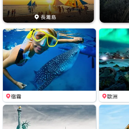
長灘島
宿霧
歐洲