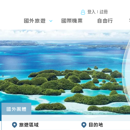
登入∣註冊
國外旅遊
國外旅
國際機票
自由行
遊
往前
國外團體
旅遊區域
目的地