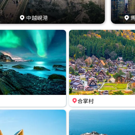
中越峴港
合掌村