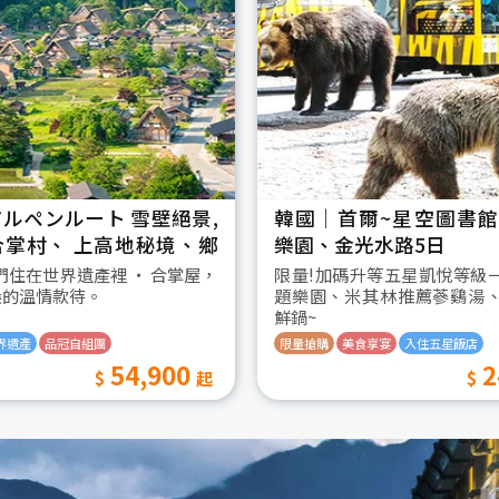
ルペンルート 雪壁絕景,
韓國│首爾~星空圖書館2
合掌村、 上高地秘境、鄉
樂園、金光水路5日
日
我們住在世界遺產裡 ‧ 合掌屋，
限量!加碼升等五星凱悅等級
桑的溫情款待。
題樂園、米其林推薦蔘鷄湯
鮮鍋~
界遺產
品冠自組團
限量搶購
美食享宴
入住五星飯店
54,900
2