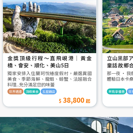
金獎頂級行程～直飛峴港｜黃金
立山黒部ア
橋、會安、順化、美山5日
童話故鄉
村古街町5
獨家安排入住蘭珂悅椿度假村，嚴選異國
那一夜 ‧ 
美食、季節海鮮、龍蝦、螃蟹、法越融合
體驗日本卡
料理...充分滿足您的味蕾
世界遺產
頂級美食
五星飯店
早鳥享優惠
世
38,800