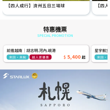
【四人成行】濟州五日三場球
【四人
特惠機票
SPECIAL PROMOTION
前進越南│胡志明.河內.峴港
星宇航
5,400
來回‧未稅
越人更優惠
來回‧