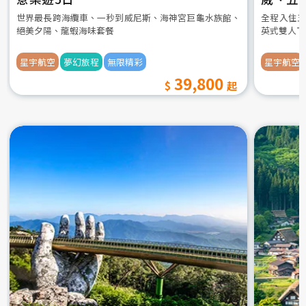
世界最長跨海纜車、一秒到威尼斯、海神宮巨龜水族館、
全程入住五
絕美夕陽、龍蝦海味套餐
英式雙人下
星宇航空
夢幻旅程
無限精彩
星宇航空
39,800