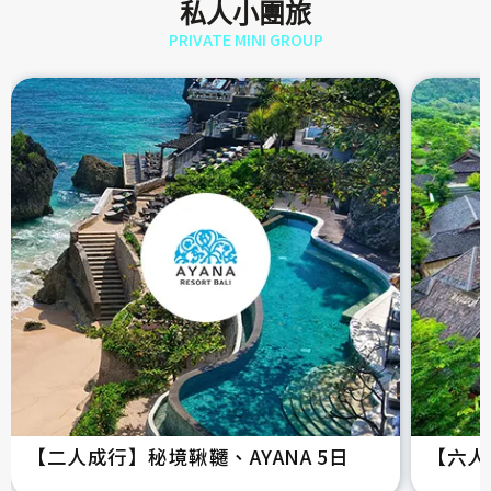
私人小團旅
PRIVATE MINI GROUP
【二人成行】秘境鞦韆、AYANA 5日
【六人