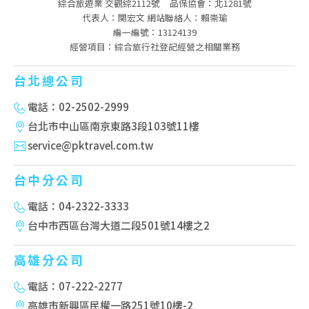
綜合旅遊業 交觀綜2112號
品保協會：北1281號
代表人：関宏文 網站聯絡人：賴崇瑜
編一編號：13124139
經營項目：綜合旅行社登記經營之相關業務
台北總公司
電話：02-2502-2999
台北市中山區南京東路3段103號11樓
service@pktravel.com.tw
台中分公司
電話：04-2322-3333
台中市西區台灣大道二段501號14樓之2
高雄分公司
電話：07-222-2277
高雄市新興區民權一路251號10樓-2