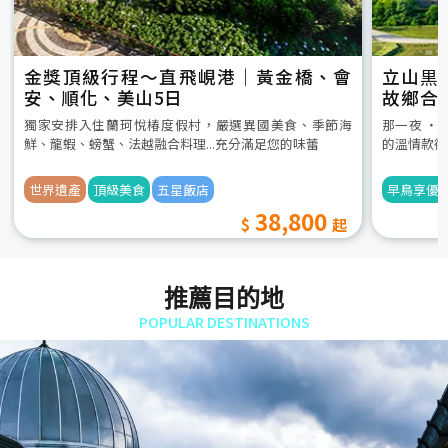
金獎頂級行程～直飛峴港｜黃金橋、會
立山黒
安、順化、美山5日
故鄉合
5日
獨家安排入住蘭珂悅椿度假村，嚴選異國美食、季節海
那一夜 ‧
鮮、龍蝦、螃蟹、法越融合料理...充分滿足您的味蕾
的溫情款待
世界遺產
頂級美食
五星飯店
早鳥享優
38,800
推薦目的地
POPULAR DESTINATIONS