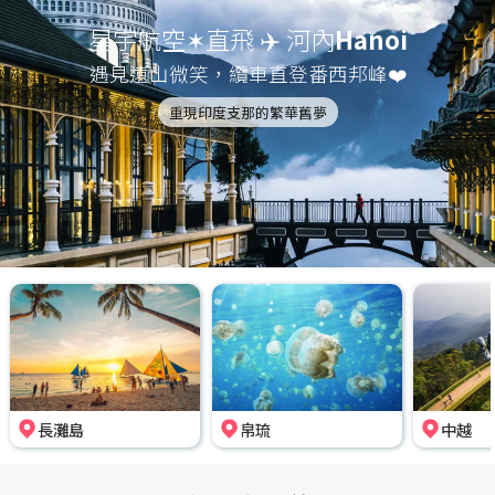
星宇航空✶直飛 ✈️ 河內
Hanoi
遇見遠山微笑，纜車直登番西邦峰❤️
重現印度支那的繁華舊夢
長灘島
帛琉
中越