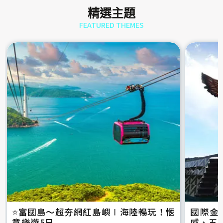
精選主題
FEATURED THEMES
⭐️富國島～超夯網紅島嶼∣海陸暢玩！愜
國際金
意樂遊5日
威、五