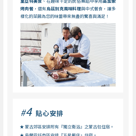
里亞特美食
、在趣味十足的民俗舞蹈中享用
高加索
烤肉餐
，還有
烏茲別克風味料理
與中式餐食，讓多
樣化的菜餚為您的味蕾帶來無盡的驚喜與滿足！
4
#
貼心安排
蒙古郊區安排附有『獨立衛浴』之蒙古包住宿。
烏蘭巴托市區安排『五星飯店』住宿。