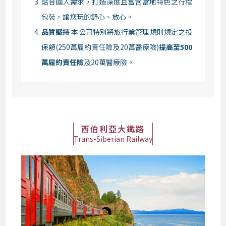
貼合國人需求，打造深度且富含當地特色之行程
包裝，讓您玩的舒心、放心。
品質堅持
本公司特別將旅行業管理規則規定之投
保額(250萬履約責任險及20萬醫療險)
提高至500
萬履約責任險
及20萬醫療險。
西伯利亞大鐵路
Trans-Siberian Railway