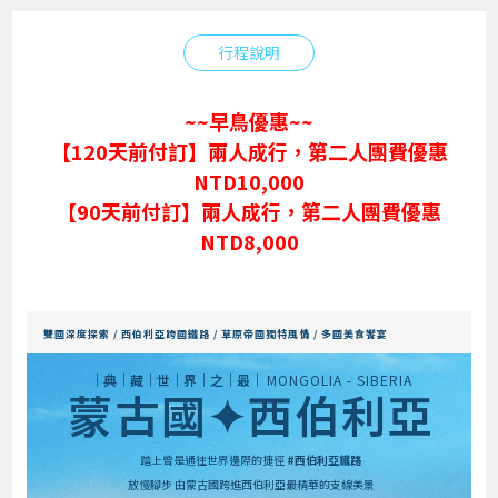
行程說明
~~早鳥優惠~~
【120天前付訂】兩人成行，第二人團費優惠
NTD10,000
【90天前付訂】兩人成行，第二人團費優惠
NTD8,000
雙國深度探索 / 西伯利亞跨國鐵路 / 草原帝國獨特風情 / 多國美食饗宴
│典│藏│世│界│之│最│
MONGOLIA - SIBERIA
蒙古國✦西伯利亞
踏上曾是通往世界邊際的捷徑
#西伯利亞鐵路
放慢腳步 由蒙古國跨進西伯利亞最精華的支線美景