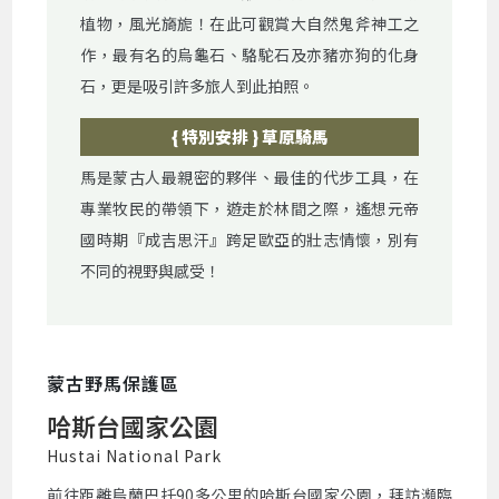
植物，風光旖旎！在此可觀賞大自然鬼斧神工之
作，最有名的烏龜石、駱駝石及亦豬亦狗的化身
石，更是吸引許多旅人到此拍照。
{ 特別安排 } 草原騎馬
馬是蒙古人最親密的夥伴、最佳的代步工具，在
專業牧民的帶領下，遊走於林間之際，遙想元帝
國時期『成吉思汗』跨足歐亞的壯志情懷，別有
不同的視野與感受！
蒙古野馬保護區
哈斯台國家公園
Hustai National Park
前往距離烏蘭巴托90多公里的哈斯台國家公園，拜訪瀕臨