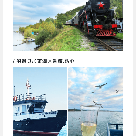
/ 船遊貝加爾湖×香檳.點心