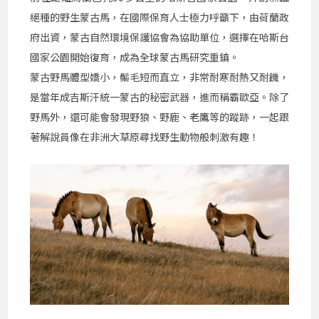
絕種的野生蒙古馬，在國際保育人士極力呼籲下，由荷蘭政
府出資，蒙古自然環境保護協會為協助單位，選擇在哈斯台
國家公園開始復育，成為全球蒙古馬研究重鎮。
蒙古野馬體型嬌小，鬃毛短而直立，非常耐寒耐熱又耐饑，
是當年成吉斯汗統一蒙古的秘密武器，進而稱霸歐亞。除了
野馬外，還可能會發現野狼、野鹿、老鷹等的蹤跡，一起跟
著解說員像在非洲大草原尋找野生動物般刺激有趣！