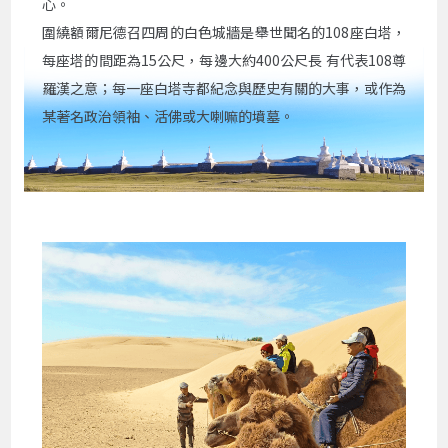
心。
圍繞額爾尼德召四周的白色城牆是舉世聞名的108座白塔，
每座塔的間距為15公尺，每邊大約400公尺長 有代表108尊
羅漢之意；每一座白塔寺都紀念與歷史有關的大事，或作為
某著名政治領袖、活佛或大喇嘛的墳墓。