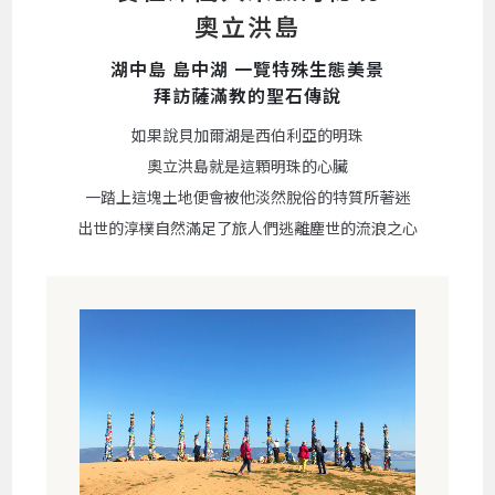
奧立洪島
湖中島 島中湖 一覽特殊生態美景
拜訪薩滿教的聖石傳說
如果說貝加爾湖是西伯利亞的明珠
奧立洪島就是這顆明珠的心臟
一踏上這塊土地便會被他淡然脫俗的特質所著迷
出世的淳樸自然滿足了旅人們逃離塵世的流浪之心