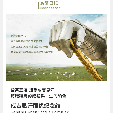
烏蘭巴托
Ulaanbaatar
走進烏蘭巴托
感受蘇聯式建築裡的蒙古文化
在市區水泥大樓與城郊的蒙古包裡
體現著現代都市與草原傳統的新舊交替
登高望遠 遙想成吉思汗
持鞭躍馬的威猛與一生的驕傲
成吉思汗雕像紀念館
Genghis Khan Statue Complex