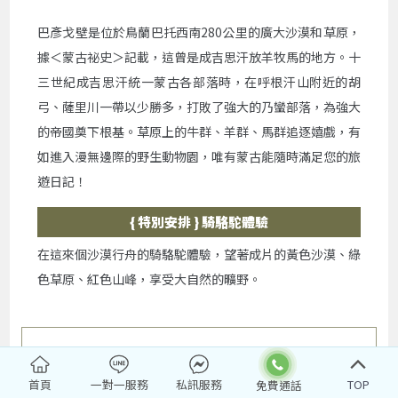
巴彥戈壁是位於鳥蘭巴托西南280公里的廣大沙漠和草原，
據＜蒙古祕史＞記載，這曾是成吉思汗放羊牧馬的地方。十
三世紀成吉思汗統一蒙古各部落時，在呼根汗山附近的胡
弓、薩里川一帶以少勝多，打敗了強大的乃蠻部落，為強大
的帝國奠下根基。草原上的牛群、羊群、馬群追逐嬉戲，有
如進入漫無邊際的野生動物園，唯有蒙古能隨時滿足您的旅
遊日記！
{ 特別安排 } 騎駱駝體驗
在這來個沙漠行舟的騎駱駝體驗，望著成片的黃色沙漠、綠
色草原、紅色山峰，享受大自然的曠野。
首頁
一對一服務
私訊服務
TOP