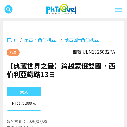
首頁
蒙古、西伯利亞
蒙古國+西伯利亞
團號 ULN13260827A
額滿
【典藏世界之最】跨越蒙俄雙國．西
伯利亞鐵路13日
大人
NT$173,888
報名截止：2026/07/28