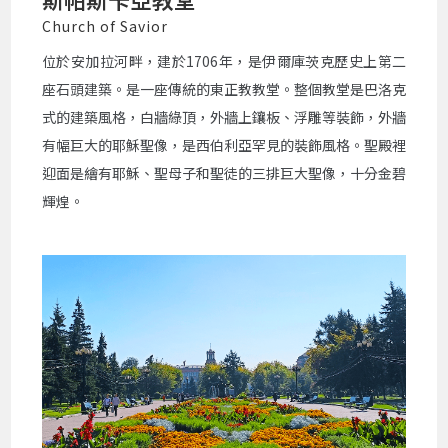
Church of Savior
位於安加拉河畔，建於1706年，是伊爾庫茨克歷史上第二
座石頭建築。是一座傳統的東正教教堂。整個教堂是巴洛克
式的建築風格，白牆綠頂，外牆上鑲板、浮雕等裝飾，外牆
有幅巨大的耶穌聖像，是西伯利亞罕見的裝飾風格。聖殿裡
迎面是繪有耶穌、聖母子和聖徒的三排巨大聖像，十分金碧
輝煌。