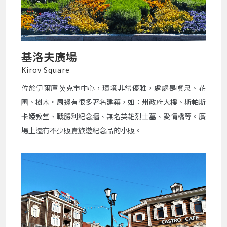
基洛夫廣場
Kirov Square
位於伊爾庫茨克市中心，環境非常優雅，處處是噴泉、花
圃、樹木。周邊有很多著名建築，如：州政府大樓、斯帕斯
卡婭教堂、戰勝利紀念牆、無名英雄烈士墓、愛情橋等。廣
場上還有不少販賣旅遊紀念品的小販。