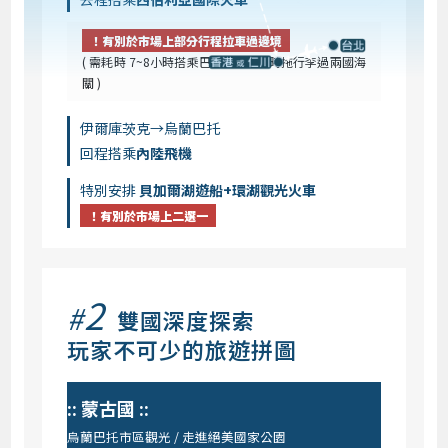
！有別於市場上部分行程拉車過邊境
( 需耗時 7~8小時搭乘巴士＋3~4小時拖行李過兩國海
關 )
伊爾庫茨克→烏蘭巴托
回程搭乘
內陸飛機
特別安排
貝加爾湖遊船+環湖觀光火車
！有別於市場上二選一
2
#
雙國深度探索
玩家不可少的旅遊拼圖
:: 蒙古國 ::
烏蘭巴托市區觀光 / 走進絕美國家公園