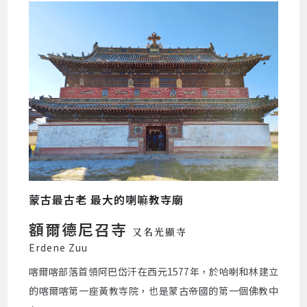
蒙古最古老 最大的喇嘛教寺廟
額爾德尼召寺
又名光顯寺
Erdene Zuu
喀爾喀部落首領阿巴岱汗在西元1577年，於哈喇和林建立
的喀爾喀第一座黃教寺院，也是蒙古帝國的第一個佛教中