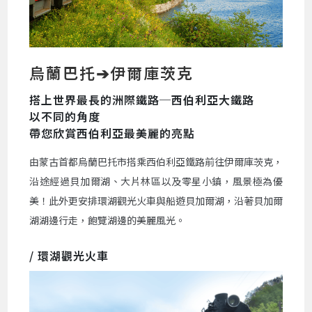
烏蘭巴托➔伊爾庫茨克
搭上世界最長的洲際鐵路─西伯利亞大鐵路
以不同的角度
帶您欣賞西伯利亞最美麗的亮點
由蒙古首都烏蘭巴托市搭乘西伯利亞鐵路前往伊爾庫茨克，
沿途經過貝加爾湖、大片林區以及零星小鎮，風景極為優
美！此外更安排環湖觀光火車與船遊貝加爾湖，沿著貝加爾
湖湖邊行走，飽覽湖邊的美麗風光。
/ 環湖觀光火車