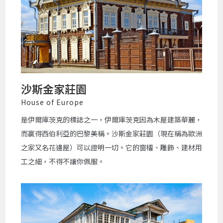
沙斯金家莊園
House of Europe
是伊爾庫茨克的標誌之一，伊爾庫茨克因為木屋建築華麗，
而贏得西伯利亞的巴黎美稱。沙斯金家莊園（現在稱為歐洲
之家又名花邊屋）可以證明一切。它的窗櫺、雕飾、建材用
工之細，不得不讓你佩服。