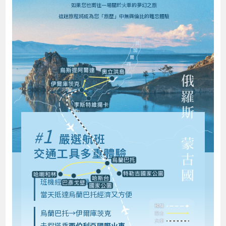
如果您也嚮往一場關於火車的夢幻之旅
這趟旅程將成為您「旅歷」中無與倫比的難忘體驗
1
#
嚴選航班
交通工具多重體驗
班機經香港轉機
當天抵達烏蘭巴托經濟又方便
烏蘭巴托→伊爾庫茨克
去程搭乘
西伯利亞國際火車