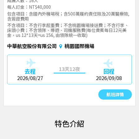
成團人數：16人
每人訂金：NT$40,000
包含項目：含國內外機場稅；含500萬履約責任險及20萬醫療險,
含簽證費用
不含項目：不含行李超重費；不含桃園機場接送費；不含行李、
床頭小費；不含領隊、導遊、司機服務費(每位貴賓每日12元美
金，us 12*13天=us 156, 由領隊統一收取)
中華航空股份有限公司
桃園國際機場
13天12夜
去程
回程
2026/08/27
2026/09/08
航班詳情
特色介紹