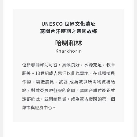
UNESCO 世界文化遺址
窩闊台汗時期之帝國故鄉
哈喇和林
Kharkhorin
位於鄂爾渾河河谷，氣候良好，水源充足，牧草
肥美。13世紀成吉思汗以此為營地，在此種植農
作物、製造農具、武器 成為戰爭所需物資補給
站，對歐亞展現征服的企圖。窩闊台繼位後正式
定都於此，並開始建城，成為蒙古帝國的第一個
都市與經濟中心。