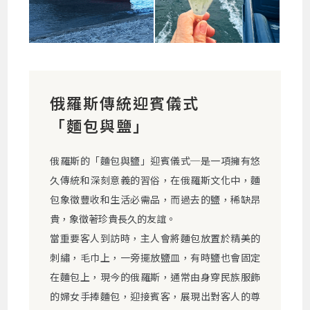
俄羅斯傳統迎賓儀式
「麵包與鹽」
俄羅斯的「麵包與鹽」迎賓儀式─是一項擁有悠
久傳統和深刻意義的習俗，在俄羅斯文化中，麵
包象徵豐收和生活必需品，而過去的鹽，稀缺昂
貴，象徵著珍貴長久的友誼。
當重要客人到訪時，主人會將麵包放置於精美的
刺繡，毛巾上，一旁擺放鹽皿，有時鹽也會固定
在麵包上，現今的俄羅斯，通常由身穿民族服飾
的婦女手捧麵包，迎接賓客，展現出對客人的尊