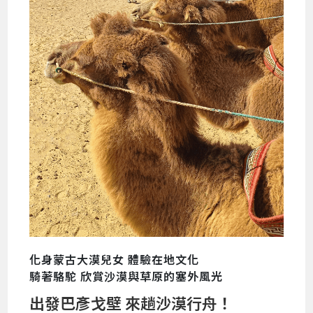
化身蒙古大漠兒女 體驗在地文化
騎著駱駝 欣賞沙漠與草原的塞外風光
出發巴彥戈壁 來趟沙漠行舟！