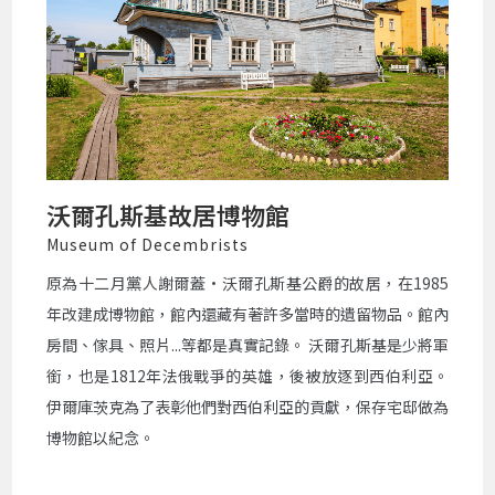
沃爾孔斯基故居博物館
Museum of Decembrists
原為十二月黨人謝爾蓋•沃爾孔斯基公爵的故居，在1985
年改建成博物館，館內還藏有著許多當時的遺留物品。館內
房間、傢具、照片...等都是真實記錄。 沃爾孔斯基是少將軍
銜，也是1812年法俄戰爭的英雄，後被放逐到西伯利亞。
伊爾庫茨克為了表彰他們對西伯利亞的貢獻，保存宅邸做為
博物館以紀念。