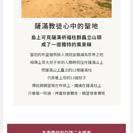
薩滿教徒心中的聖地
島上可見薩滿祈福柱群矗立山頭
成了一道獨特的風景線
當地的布里雅特族人視貝加爾湖為眾神之地
相傳上帝大兒子來到人間時就住在薩滿山上
而薩滿山上矗立的13根薩滿柱
代表著上帝的13個兒子
傳說將願望寫在布條上，纏繞在薩滿柱上
只要風一吹過，神靈就會聽見，願望便會實現
為東西伯利亞第二大城市