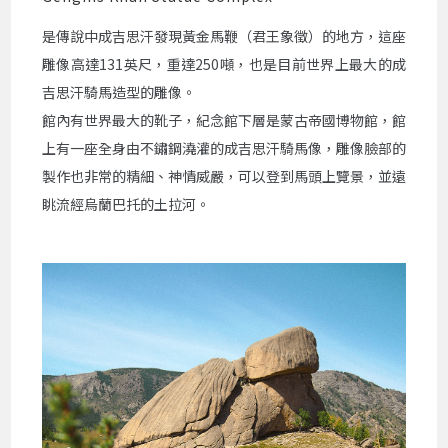
是傳說中成吉思汗發現黃金馬鞭（君王象徵）的地方，這座
雕像高達131英尺，重達250噸，也是目前世界上最大的成
吉思汗騎馬造型的雕像。
館內有世界最大的靴子，紀念館下層是蒙古帝國博物館，館
上有一座全身由不鏽鋼澆灌的成吉思汗騎馬像，雕像臉部的
製作也非常的精細、神情威嚴，可以登到馬頭上覽景，並遠
眺流經烏蘭巴托的土拉河。