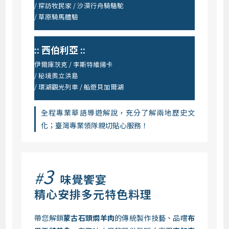
/ 探訪牧民家 / 沙漠行舟騎駱駝
/ 草原騎馬體驗
:: 西伯利亞 ::
伊爾庫茨克 / 李斯特維揚卡
/ 秘境奧立洪島
/ 環湖觀光列車 / 船遊貝加爾湖
全程專業華語導遊解說，充分了解兩地歷史文
化；臺灣專業領隊親切貼心服務！
3
#
味覺饗宴
精心安排多元特色料理
帶您解鎖
蒙古石頭燜羊肉
的傳統製作技藝、品嚐
布