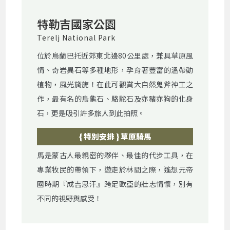
特勒吉國家公園
Terelj National Park
位於烏蘭巴托近郊東北邊80公里處，兼具草原風
情、奇岩異石等多種地形，孕育著豐富的溫帶動
植物，風光旖旎！在此可觀賞大自然鬼斧神工之
作，最有名的烏龜石、駱駝石及亦豬亦狗的化身
石，更是吸引許多旅人到此拍照。
{ 特別安排 } 草原騎馬
馬是蒙古人最親密的夥伴、最佳的代步工具，在
專業牧民的帶領下，遊走於林間之際，遙想元帝
國時期『成吉思汗』跨足歐亞的壯志情懷，別有
不同的視野與感受！