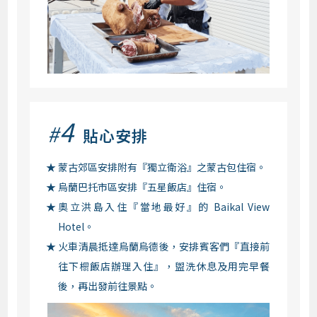
4
#
貼心安排
蒙古郊區安排附有『獨立衛浴』之蒙古包住宿。
烏蘭巴托市區安排『五星飯店』住宿。
奧立洪島入住『當地最好』的 Baikal View
Hotel。
火車清晨抵達烏蘭烏德後，安排賓客們『直接前
往下榻飯店辦理入住』，盥洗休息及用完早餐
後，再出發前往景點。