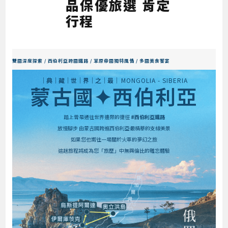
品保優旅選 肯定
行程
雙國深度探索 / 西伯利亞跨國鐵路 / 草原帝國獨特風情 / 多國美食饗宴
│典│藏│世│界│之│最│
MONGOLIA - SIBERIA
蒙古國✦西伯利亞
踏上曾是通往世界邊際的捷徑
#西伯利亞鐵路
放慢腳步 由蒙古國跨進西伯利亞最精華的支線美景
如果您也嚮往一場關於火車的夢幻之旅
這趟旅程將成為您「旅歷」中無與倫比的難忘體驗