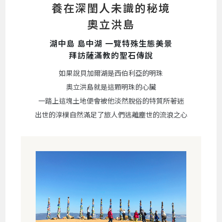
養在深閨人未識的秘境
奧立洪島
湖中島 島中湖 一覽特殊生態美景
拜訪薩滿教的聖石傳說
如果說貝加爾湖是西伯利亞的明珠
奧立洪島就是這顆明珠的心臟
一踏上這塊土地便會被他淡然脫俗的特質所著迷
出世的淳樸自然滿足了旅人們逃離塵世的流浪之心