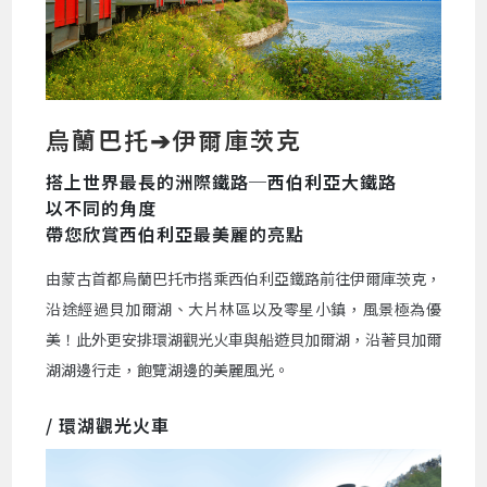
烏蘭巴托➔伊爾庫茨克
搭上世界最長的洲際鐵路─西伯利亞大鐵路
以不同的角度
帶您欣賞西伯利亞最美麗的亮點
由蒙古首都烏蘭巴托市搭乘西伯利亞鐵路前往伊爾庫茨克，
沿途經過貝加爾湖、大片林區以及零星小鎮，風景極為優
美！此外更安排環湖觀光火車與船遊貝加爾湖，沿著貝加爾
湖湖邊行走，飽覽湖邊的美麗風光。
/ 環湖觀光火車