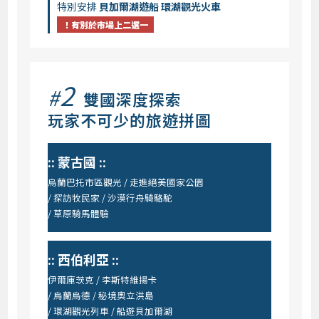
特別安排
貝加爾湖遊船 環湖觀光火車
！有別於市場上二選一
2
#
雙國深度探索
玩家不可少的旅遊拼圖
:: 蒙古國 ::
烏蘭巴托市區觀光 / 走進絕美國家公園
/ 探訪牧民家 / 沙漠行舟騎駱駝
/ 草原騎馬體驗
:: 西伯利亞 ::
伊爾庫茨克 / 李斯特維揚卡
/ 烏蘭烏德 / 秘境奧立洪島
/ 環湖觀光列車 / 船遊貝加爾湖