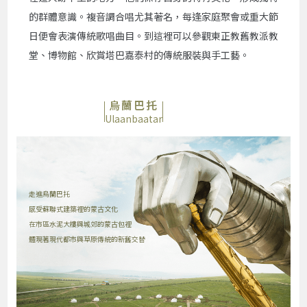
的群體意識。複音調合唱尤其著名，每逢家庭聚會或重大節
日便會表演傳統歌唱曲目。到這裡可以參觀東正教舊教派教
堂、博物館、欣賞塔巴嘉泰村的傳統服裝與手工藝。
烏蘭巴托
Ulaanbaatar
走進烏蘭巴托
感受蘇聯式建築裡的蒙古文化
在市區水泥大樓與城郊的蒙古包裡
體現著現代都市與草原傳統的新舊交替