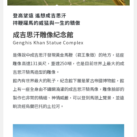
登高望遠 遙想成吉思汗
持鞭躍馬的威猛與一生的驕傲
成吉思汗雕像紀念館
Genghis Khan Statue Complex
是傳說中成吉思汗發現黃金馬鞭（君王象徵）的地方，這座
雕像高達131英尺，重達250噸，也是目前世界上最大的成
吉思汗騎馬造型的雕像。
館內有世界最大的靴子，紀念館下層是蒙古帝國博物館，館
上有一座全身由不鏽鋼澆灌的成吉思汗騎馬像，雕像臉部的
製作也非常的精細、神情威嚴，可以登到馬頭上覽景，並遠
眺流經烏蘭巴托的土拉河。