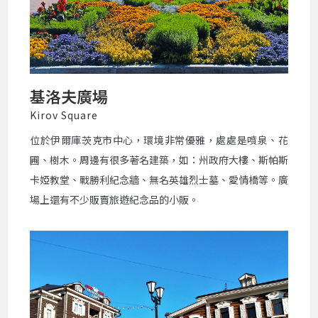
基洛夫廣場
Kirov Square
位於伊爾庫茨克市中心，環境非常優雅，處處是噴泉、花
圃、樹木。周邊有很多著名建築，如：州政府大樓、斯帕斯
卡婭教堂、戰勝利紀念牆、無名英雄烈士墓、愛情橋等。廣
場上還有不少販賣旅遊紀念品的小販。