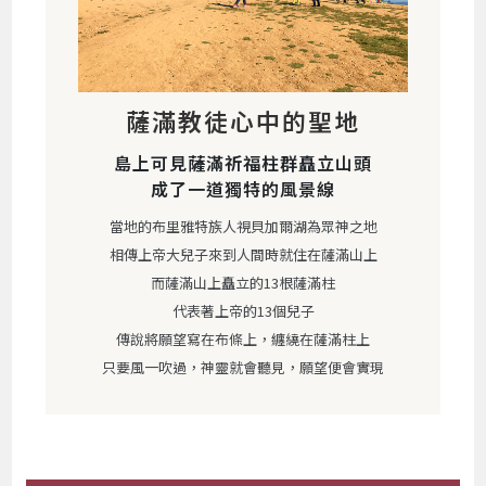
薩滿教徒心中的聖地
島上可見薩滿祈福柱群矗立山頭
成了一道獨特的風景線
當地的布里雅特族人視貝加爾湖為眾神之地
相傳上帝大兒子來到人間時就住在薩滿山上
而薩滿山上矗立的13根薩滿柱
代表著上帝的13個兒子
傳說將願望寫在布條上，纏繞在薩滿柱上
只要風一吹過，神靈就會聽見，願望便會實現