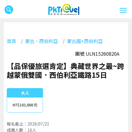
首頁
蒙古、西伯利亞
蒙古國+西伯利亞
團號 ULN15260820A
【品保優旅選肯定】典藏世界之最~跨
越蒙俄雙國．西伯利亞鐵路15日
大人
NT$183,888
報名截止：2026/07/21
成團人數：16人