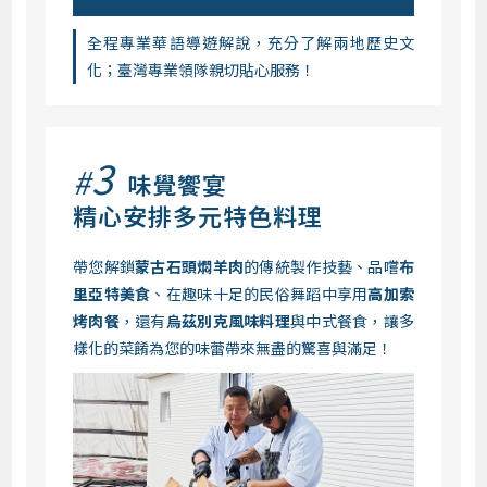
全程專業華語導遊解說，充分了解兩地歷史文
化；臺灣專業領隊親切貼心服務！
3
#
味覺饗宴
精心安排多元特色料理
帶您解鎖
蒙古石頭燜羊肉
的傳統製作技藝、品嚐
布
里亞特美食
、在趣味十足的民俗舞蹈中享用
高加索
烤肉餐
，還有
烏茲別克風味料理
與中式餐食，讓多
樣化的菜餚為您的味蕾帶來無盡的驚喜與滿足！