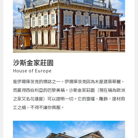
沙斯金家莊園
House of Europe
是伊爾庫茨克的標誌之一，伊爾庫茨克因為木屋建築華麗，
而贏得西伯利亞的巴黎美稱。沙斯金家莊園（現在稱為歐洲
之家又名花邊屋）可以證明一切。它的窗櫺、雕飾、建材用
工之細，不得不讓你佩服。