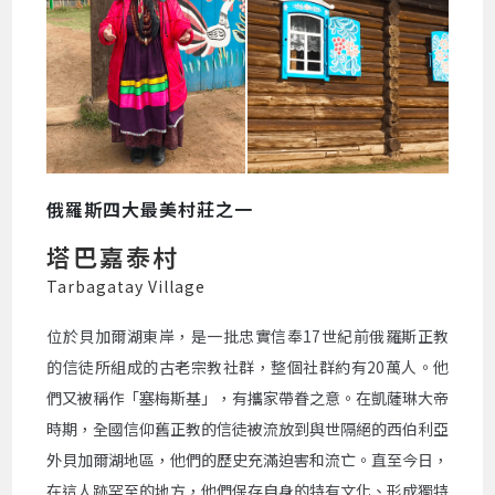
俄羅斯四大最美村莊之一
塔巴嘉泰村
Tarbagatay Village
位於貝加爾湖東岸，是一批忠實信奉17世紀前俄羅斯正教
的信徒所組成的古老宗教社群，整個社群約有20萬人。他
們又被稱作「塞梅斯基」，有攜家帶眷之意。在凱薩琳大帝
時期，全國信仰舊正教的信徒被流放到與世隔絕的西伯利亞
外貝加爾湖地區，他們的歷史充滿迫害和流亡。直至今日，
在這人跡罕至的地方，他們保存自身的特有文化、形成獨特