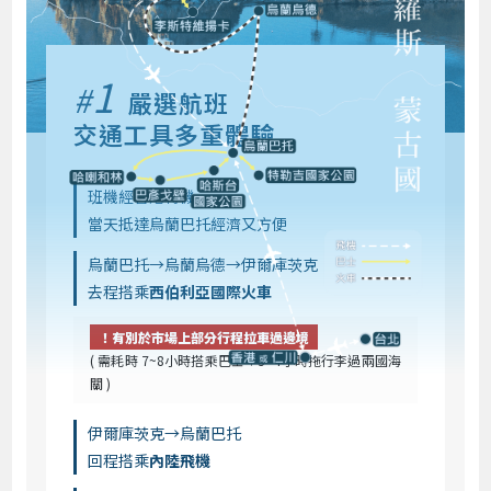
1
#
嚴選航班
交通工具多重體驗
班機經香港轉機
當天抵達烏蘭巴托經濟又方便
烏蘭巴托→烏蘭烏德→伊爾庫茨克
去程搭乘
西伯利亞國際火車
！有別於市場上部分行程拉車過邊境
( 需耗時 7~8小時搭乘巴士＋3~4小時拖行李過兩國海
關 )
伊爾庫茨克→烏蘭巴托
回程搭乘
內陸飛機