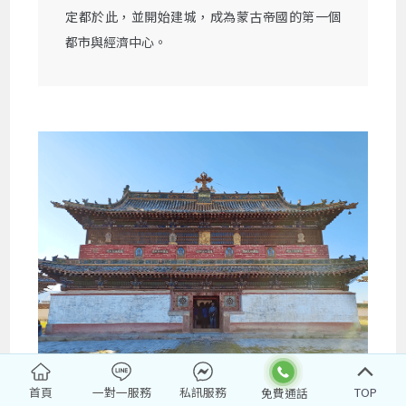
定都於此，並開始建城，成為蒙古帝國的第一個
都市與經濟中心。
蒙古最古老 最大的喇嘛教寺廟
首頁
一對一服務
私訊服務
TOP