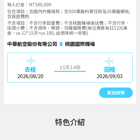
每人訂金：NT$40,000
包含項目：含國內外機場稅；含500萬履約責任險及20萬醫療險,
含簽證費用
不含項目：不含行李超重費；不含桃園機場接送費；不含行李、
床頭小費；不含領隊、導遊、司機服務費(每位貴賓每日12元美
金，us 12*15天=us 180, 由領隊統一收取)
中華航空股份有限公司
桃園國際機場
15天14夜
去程
回程
2026/08/20
2026/09/03
航班詳情
特色介紹