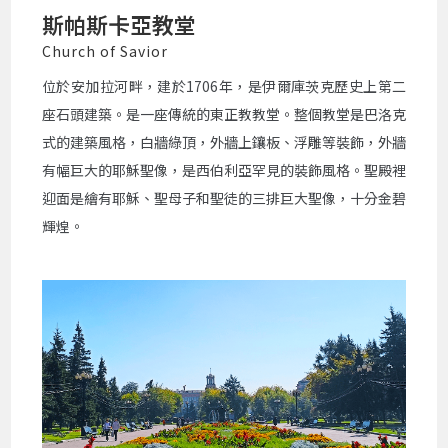
斯帕斯卡亞教堂
Church of Savior
位於安加拉河畔，建於1706年，是伊爾庫茨克歷史上第二
座石頭建築。是一座傳統的東正教教堂。整個教堂是巴洛克
式的建築風格，白牆綠頂，外牆上鑲板、浮雕等裝飾，外牆
有幅巨大的耶穌聖像，是西伯利亞罕見的裝飾風格。聖殿裡
迎面是繪有耶穌、聖母子和聖徒的三排巨大聖像，十分金碧
輝煌。