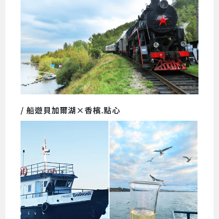
/ 船遊貝加爾湖×香檳.點心