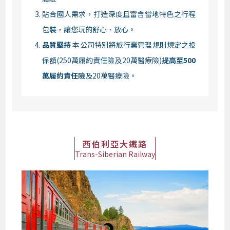
貼合國人需求，打造深度且富含當地特色之行程
包裝，讓您玩的舒心、放心。
品質堅持
本公司特別將旅行業管理規則規定之投
保額(250萬履約責任險及20萬醫療險)
提高至500
萬履約責任險
及20萬醫療險。
西伯利亞大鐵路
Trans-Siberian Railway