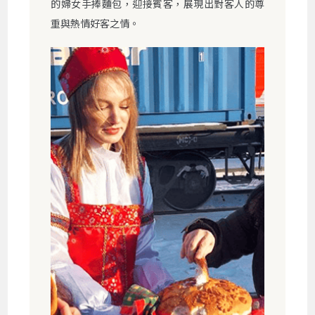
的婦女手捧麵包，迎接賓客，展現出對客人的尊
重與熱情好客之情。