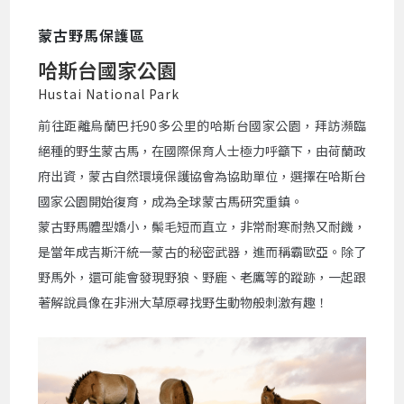
蒙古野馬保護區
哈斯台國家公園
Hustai National Park
前往距離烏蘭巴托90多公里的哈斯台國家公園，拜訪瀕臨
絕種的野生蒙古馬，在國際保育人士極力呼籲下，由荷蘭政
府出資，蒙古自然環境保護協會為協助單位，選擇在哈斯台
國家公園開始復育，成為全球蒙古馬研究重鎮。
蒙古野馬體型嬌小，鬃毛短而直立，非常耐寒耐熱又耐饑，
是當年成吉斯汗統一蒙古的秘密武器，進而稱霸歐亞。除了
野馬外，還可能會發現野狼、野鹿、老鷹等的蹤跡，一起跟
著解說員像在非洲大草原尋找野生動物般刺激有趣！