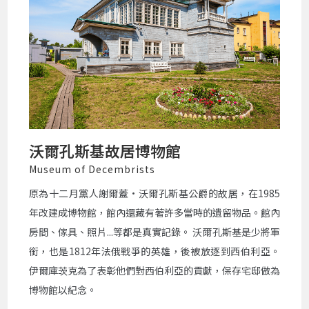
沃爾孔斯基故居博物館
Museum of Decembrists
原為十二月黨人謝爾蓋•沃爾孔斯基公爵的故居，在1985
年改建成博物館，館內還藏有著許多當時的遺留物品。館內
房間、傢具、照片...等都是真實記錄。 沃爾孔斯基是少將軍
銜，也是1812年法俄戰爭的英雄，後被放逐到西伯利亞。
伊爾庫茨克為了表彰他們對西伯利亞的貢獻，保存宅邸做為
博物館以紀念。