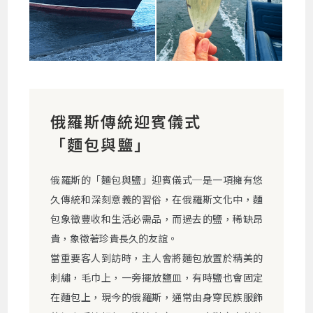
俄羅斯傳統迎賓儀式
「麵包與鹽」
俄羅斯的「麵包與鹽」迎賓儀式─是一項擁有悠
久傳統和深刻意義的習俗，在俄羅斯文化中，麵
包象徵豐收和生活必需品，而過去的鹽，稀缺昂
貴，象徵著珍貴長久的友誼。
當重要客人到訪時，主人會將麵包放置於精美的
刺繡，毛巾上，一旁擺放鹽皿，有時鹽也會固定
在麵包上，現今的俄羅斯，通常由身穿民族服飾