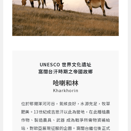
UNESCO 世界文化遺址
窩闊台汗時期之帝國故鄉
哈喇和林
Kharkhorin
位於鄂爾渾河河谷，氣候良好，水源充足，牧草
肥美。13世紀成吉思汗以此為營地，在此種植農
作物、製造農具、武器 成為戰爭所需物資補給
站，對歐亞展現征服的企圖。窩闊台繼位後正式