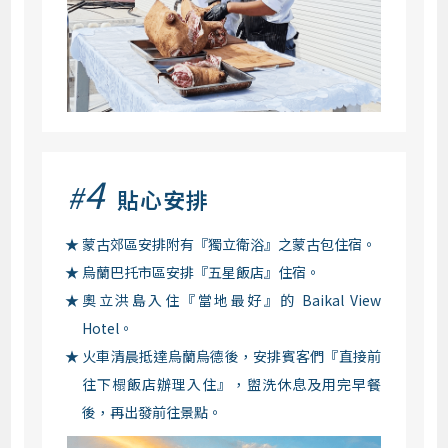
4
#
貼心安排
蒙古郊區安排附有『獨立衛浴』之蒙古包住宿。
烏蘭巴托市區安排『五星飯店』住宿。
奧立洪島入住『當地最好』的 Baikal View
Hotel。
火車清晨抵達烏蘭烏德後，安排賓客們『直接前
往下榻飯店辦理入住』，盥洗休息及用完早餐
後，再出發前往景點。