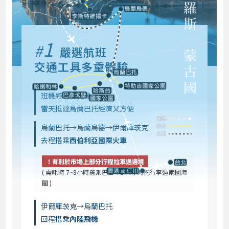
1
#
嚴選航班
交通工具多重體驗
班機經香港轉機
當天抵達烏蘭巴托經濟又方便
烏蘭巴托→烏蘭烏德→伊爾庫茨克
去程搭乘
西伯利亞國際火車
！有別於市場上部分行程拉車過邊境
( 需耗時 7~8小時搭乘巴士＋3~4小時拖行李過兩國海
關 )
伊爾庫茨克→烏蘭巴托
回程搭乘
內陸飛機