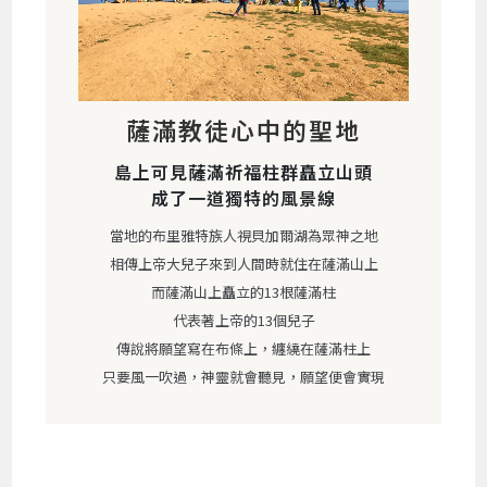
薩滿教徒心中的聖地
島上可見薩滿祈福柱群矗立山頭
成了一道獨特的風景線
當地的布里雅特族人視貝加爾湖為眾神之地
相傳上帝大兒子來到人間時就住在薩滿山上
而薩滿山上矗立的13根薩滿柱
代表著上帝的13個兒子
傳說將願望寫在布條上，纏繞在薩滿柱上
只要風一吹過，神靈就會聽見，願望便會實現