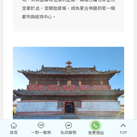
定都於此，並開始建城，成為蒙古帝國的第一個
都市與經濟中心。
首頁
一對一服務
私訊服務
TOP
蒙古最古老 最大的喇嘛教寺廟