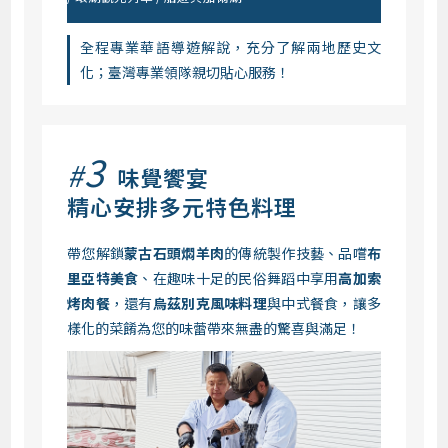
全程專業華語導遊解說，充分了解兩地歷史文
化；臺灣專業領隊親切貼心服務！
3
#
味覺饗宴
精心安排多元特色料理
帶您解鎖
蒙古石頭燜羊肉
的傳統製作技藝、品嚐
布
里亞特美食
、在趣味十足的民俗舞蹈中享用
高加索
烤肉餐
，還有
烏茲別克風味料理
與中式餐食，讓多
樣化的菜餚為您的味蕾帶來無盡的驚喜與滿足！