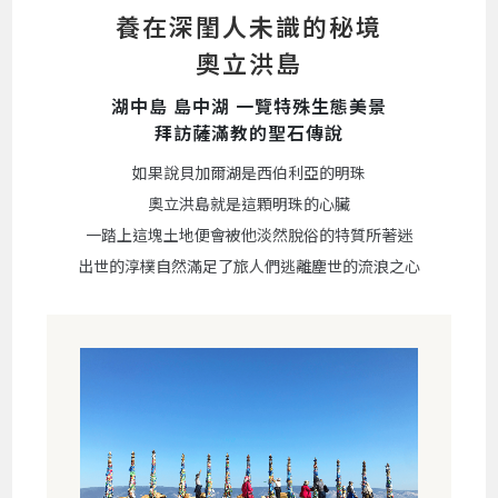
養在深閨人未識的秘境
奧立洪島
湖中島 島中湖 一覽特殊生態美景
拜訪薩滿教的聖石傳說
如果說貝加爾湖是西伯利亞的明珠
奧立洪島就是這顆明珠的心臟
一踏上這塊土地便會被他淡然脫俗的特質所著迷
出世的淳樸自然滿足了旅人們逃離塵世的流浪之心