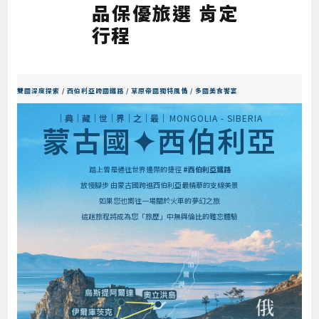
品保優旅選 肯定
行程
雙國深度探索 / 西伯利亞跨國鐵路 / 草原帝國獨特風情 / 多國美食饗宴
│典│藏│世│界│之│最│
MONGOLIA - SIBERIA
蒙古國✦西伯利亞
踏上曾是通往世界邊際的捷徑
#西伯利亞鐵路
放慢腳步 由蒙古國跨進西伯利亞最精華的支線美景
如果您也嚮往一場關於火車的夢幻之旅
這趟旅程將成為您「旅歷」中無與倫比的難忘體驗