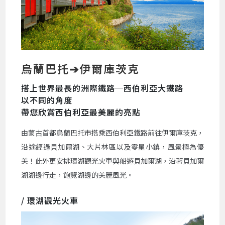
烏蘭巴托➔伊爾庫茨克
搭上世界最長的洲際鐵路─西伯利亞大鐵路
以不同的角度
帶您欣賞西伯利亞最美麗的亮點
由蒙古首都烏蘭巴托市搭乘西伯利亞鐵路前往伊爾庫茨克，
沿途經過貝加爾湖、大片林區以及零星小鎮，風景極為優
美！此外更安排環湖觀光火車與船遊貝加爾湖，沿著貝加爾
湖湖邊行走，飽覽湖邊的美麗風光。
/ 環湖觀光火車