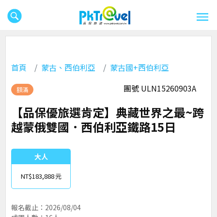
首頁
蒙古、西伯利亞
蒙古國+西伯利亞
團號 ULN15260903A
額滿
【品保優旅選肯定】典藏世界之最~跨
越蒙俄雙國．西伯利亞鐵路15日
大人
NT$183,888
報名截止：2026/08/04