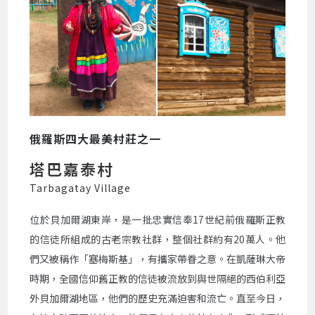
俄羅斯四大最美村莊之一
塔巴嘉泰村
Tarbagatay Village
位於貝加爾湖東岸，是一批忠實信奉17世紀前俄羅斯正教
的信徒所組成的古老宗教社群，整個社群約有20萬人。他
們又被稱作「塞梅斯基」，有攜家帶眷之意。在凱薩琳大帝
時期，全國信仰舊正教的信徒被流放到與世隔絕的西伯利亞
外貝加爾湖地區，他們的歷史充滿迫害和流亡。直至今日，