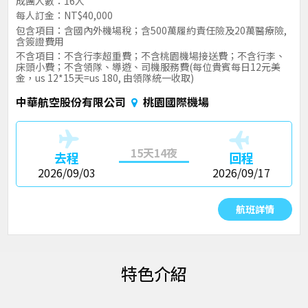
成團人數：16人
每人訂金：NT$40,000
包含項目：含國內外機場稅；含500萬履約責任險及20萬醫療險,
含簽證費用
不含項目：不含行李超重費；不含桃園機場接送費；不含行李、
床頭小費；不含領隊、導遊、司機服務費(每位貴賓每日12元美
金，us 12*15天=us 180, 由領隊統一收取)
中華航空股份有限公司
桃園國際機場
15天14夜
去程
回程
2026/09/03
2026/09/17
航班詳情
特色介紹