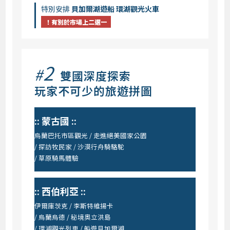
特別安排
貝加爾湖遊船 環湖觀光火車
！有別於市場上二選一
2
#
雙國深度探索
玩家不可少的旅遊拼圖
:: 蒙古國 ::
烏蘭巴托市區觀光 / 走進絕美國家公園
/ 探訪牧民家 / 沙漠行舟騎駱駝
/ 草原騎馬體驗
:: 西伯利亞 ::
伊爾庫茨克 / 李斯特維揚卡
/ 烏蘭烏德 / 秘境奧立洪島
/ 環湖觀光列車 / 船遊貝加爾湖