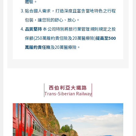
體驗。
貼合國人需求，打造深度且富含當地特色之行程
包裝，讓您玩的舒心、放心。
品質堅持
本公司特別將旅行業管理規則規定之投
保額(250萬履約責任險及20萬醫療險)
提高至500
萬履約責任險
及20萬醫療險。
西伯利亞大鐵路
Trans-Siberian Railway