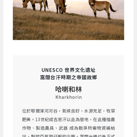
UNESCO 世界文化遺址
窩闊台汗時期之帝國故鄉
哈喇和林
Kharkhorin
位於鄂爾渾河河谷，氣候良好，水源充足，牧草
肥美。13世紀成吉思汗以此為營地，在此種植農
作物、製造農具、武器 成為戰爭所需物資補給
站，對歐亞展現征服的企圖。窩闊台繼位後正式