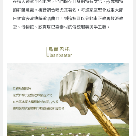
在這人跡罕至的地方，他們保存自身的特有文化、形成獨特
的群體意識。複音調合唱尤其著名，每逢家庭聚會或重大節
日便會表演傳統歌唱曲目。到這裡可以參觀東正教舊教派教
堂、博物館、欣賞塔巴嘉泰村的傳統服裝與手工藝。
烏蘭巴托
Ulaanbaatar
走進烏蘭巴托
感受蘇聯式建築裡的蒙古文化
在市區水泥大樓與城郊的蒙古包裡
體現著現代都市與草原傳統的新舊交替