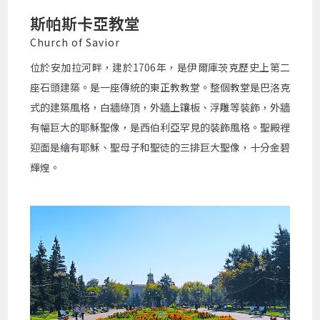
斯帕斯卡亞教堂
Church of Savior
位於安加拉河畔，建於1706年，是伊爾庫茨克歷史上第二
座石頭建築。是一座傳統的東正教教堂。整個教堂是巴洛克
式的建築風格，白牆綠頂，外牆上鑲板、浮雕等裝飾，外牆
有幅巨大的耶穌聖像，是西伯利亞罕見的裝飾風格。聖殿裡
迎面是繪有耶穌、聖母子和聖徒的三排巨大聖像，十分金碧
輝煌。