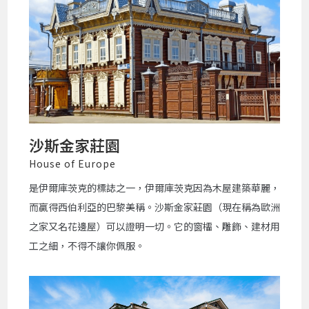
沙斯金家莊園
House of Europe
是伊爾庫茨克的標誌之一，伊爾庫茨克因為木屋建築華麗，
而贏得西伯利亞的巴黎美稱。沙斯金家莊園（現在稱為歐洲
之家又名花邊屋）可以證明一切。它的窗櫺、雕飾、建材用
工之細，不得不讓你佩服。