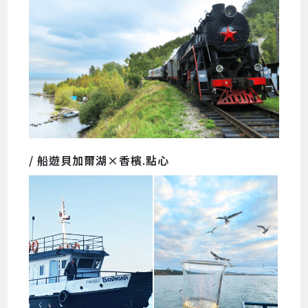
/ 船遊貝加爾湖×香檳.點心