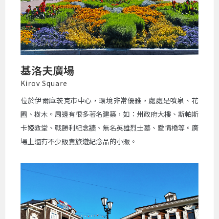
基洛夫廣場
Kirov Square
位於伊爾庫茨克市中心，環境非常優雅，處處是噴泉、花
圃、樹木。周邊有很多著名建築，如：州政府大樓、斯帕斯
卡婭教堂、戰勝利紀念牆、無名英雄烈士墓、愛情橋等。廣
場上還有不少販賣旅遊紀念品的小販。