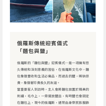
俄羅斯傳統迎賓儀式
「麵包與鹽」
俄羅斯的「麵包與鹽」迎賓儀式─是一項擁有悠
久傳統和深刻意義的習俗，在俄羅斯文化中，麵
包象徵豐收和生活必需品，而過去的鹽，稀缺昂
貴，象徵著珍貴長久的友誼。
當重要客人到訪時，主人會將麵包放置於精美的
刺繡，毛巾上，一旁擺放鹽皿，有時鹽也會固定
在麵包上，現今的俄羅斯，通常由身穿民族服飾