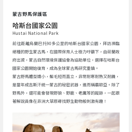
蒙古野馬保護區
哈斯台國家公園
Hustai National Park
前往距離烏蘭巴托90多公里的哈斯台國家公園，拜訪瀕臨
絕種的野生蒙古馬，在國際保育人士極力呼籲下，由荷蘭政
府出資，蒙古自然環境保護協會為協助單位，選擇在哈斯台
國家公園開始復育，成為全球蒙古馬研究重鎮。
蒙古野馬體型嬌小，鬃毛短而直立，非常耐寒耐熱又耐饑，
是當年成吉斯汗統一蒙古的秘密武器，進而稱霸歐亞。除了
野馬外，還可能會發現野狼、野鹿、老鷹等的蹤跡，一起跟
著解說員像在非洲大草原尋找野生動物般刺激有趣！