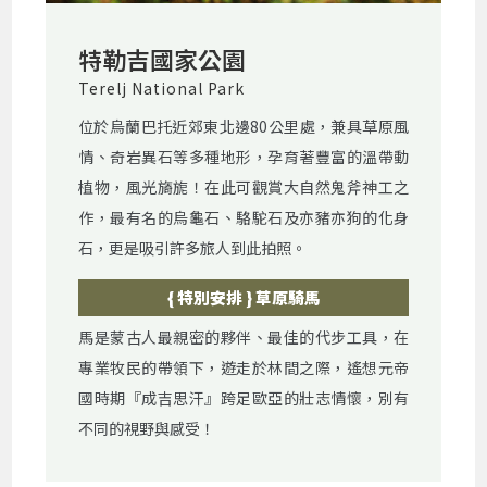
特勒吉國家公園
Terelj National Park
位於烏蘭巴托近郊東北邊80公里處，兼具草原風
情、奇岩異石等多種地形，孕育著豐富的溫帶動
植物，風光旖旎！在此可觀賞大自然鬼斧神工之
作，最有名的烏龜石、駱駝石及亦豬亦狗的化身
石，更是吸引許多旅人到此拍照。
{ 特別安排 } 草原騎馬
馬是蒙古人最親密的夥伴、最佳的代步工具，在
專業牧民的帶領下，遊走於林間之際，遙想元帝
國時期『成吉思汗』跨足歐亞的壯志情懷，別有
不同的視野與感受！