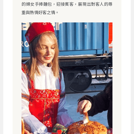
的婦女手捧麵包，迎接賓客，展現出對客人的尊
重與熱情好客之情。