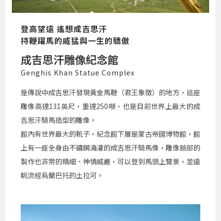
登高望遠 遙想成吉思汗
持鞭躍馬的威猛與一生的驕傲
成吉思汗雕像紀念館
Genghis Khan Statue Complex
是傳說中成吉思汗發現黃金馬鞭（君王象徵）的地方，這座
雕像高達131英尺，重達250噸，也是目前世界上最大的成
吉思汗騎馬造型的雕像。
館內有世界最大的靴子，紀念館下層是蒙古帝國博物館，館
上有一座全身由不鏽鋼澆灌的成吉思汗騎馬像，雕像臉部的
製作也非常的精細、神情威嚴，可以登到馬頭上覽景，並遠
眺流經烏蘭巴托的土拉河。