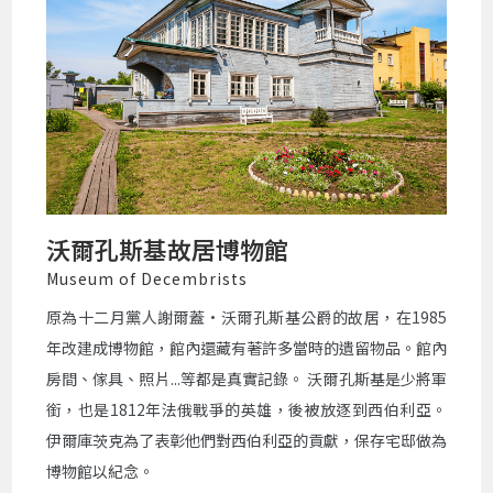
沃爾孔斯基故居博物館
Museum of Decembrists
原為十二月黨人謝爾蓋•沃爾孔斯基公爵的故居，在1985
年改建成博物館，館內還藏有著許多當時的遺留物品。館內
房間、傢具、照片...等都是真實記錄。 沃爾孔斯基是少將軍
銜，也是1812年法俄戰爭的英雄，後被放逐到西伯利亞。
伊爾庫茨克為了表彰他們對西伯利亞的貢獻，保存宅邸做為
博物館以紀念。