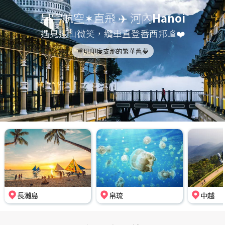
星宇航空✶直飛 ✈️ 河內
Hanoi
遇見遠山微笑，纜車直登番西邦峰❤️
重現印度支那的繁華舊夢
長灘島
帛琉
中越