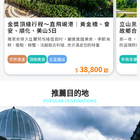
金獎頂級行程～直飛峴港｜黃金橋、會
立山黒
安、順化、美山5日
故鄉合
5日
獨家安排入住蘭珂悅椿度假村，嚴選異國美食、季節海
那一夜 ‧
鮮、龍蝦、螃蟹、法越融合料理...充分滿足您的味蕾
的溫情款待
世界遺產
頂級美食
五星飯店
早鳥享優
38,800
推薦目的地
POPULAR DESTINATIONS