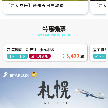
【四人成行】濟州五日三場球
【四人
特惠機票
SPECIAL PROMOTION
前進越南│胡志明.河內.峴港
星宇航
5,400
來回‧未稅
越人更優惠
來回‧