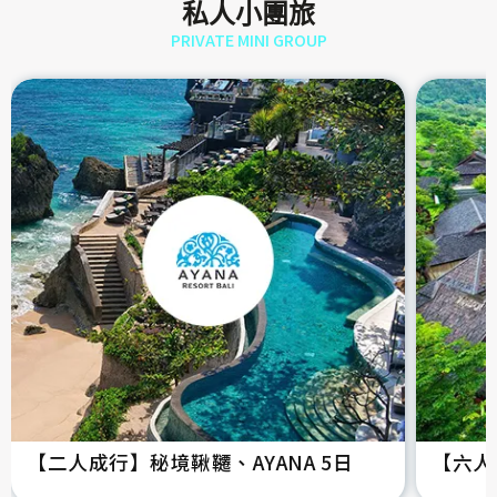
私人小團旅
PRIVATE MINI GROUP
【二人成行】秘境鞦韆、AYANA 5日
【六人