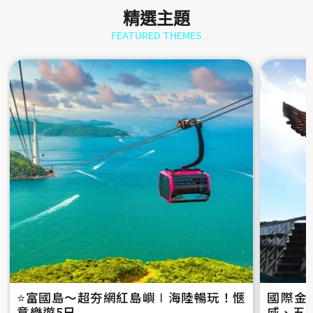
精選主題
FEATURED THEMES
⭐️富國島～超夯網紅島嶼∣海陸暢玩！愜
國際金
意樂遊5日
威、五