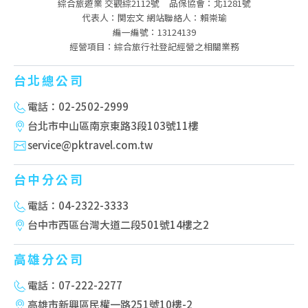
綜合旅遊業 交觀綜2112號
品保協會：北1281號
代表人：関宏文 網站聯絡人：賴崇瑜
編一編號：13124139
經營項目：綜合旅行社登記經營之相關業務
台北總公司
電話：02-2502-2999
台北市中山區南京東路3段103號11樓
service@pktravel.com.tw
台中分公司
電話：04-2322-3333
台中市西區台灣大道二段501號14樓之2
高雄分公司
電話：07-222-2277
高雄市新興區民權一路251號10樓-2