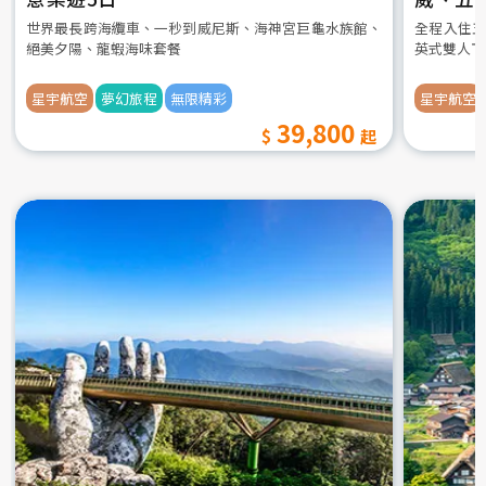
世界最長跨海纜車、一秒到威尼斯、海神宮巨龜水族館、
全程入住五
絕美夕陽、龍蝦海味套餐
英式雙人下
星宇航空
夢幻旅程
無限精彩
星宇航空
39,800