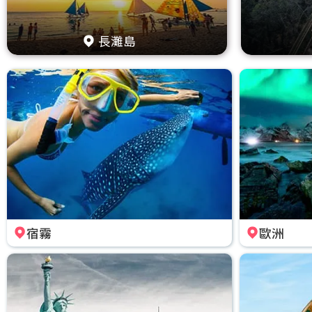
長灘島
宿霧
歐洲