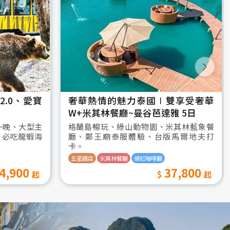
.0、愛寶
奢華熱情的魅力泰國∣雙享受奢華
W+米其林餐廳~曼谷芭達雅 5日
一晚、大型主
格蘭島暢玩、綠山動物園、米其林藍象餐
、必吃龍蝦海
廳、鄭王廟泰服體驗、台版馬爾地夫打
卡。
五星飯店
米其林餐廳
網紅咖啡廳
4,900
37,800