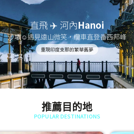
直飛 ✈️ 河內
Hanoi
沙壩☺遇見遠山微笑，纜車直登番西邦峰
重現印度支那的繁華舊夢
推薦目的地
POPULAR DESTINATIONS