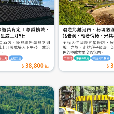
旅遊獎肯定∣尊爵檳城、
漫遊北越河內、秘境觀
星威士汀5日
話岩洞、輕奢悅椿、米其
星酒店，極鮮現撈海鮮吃到
全程入住國際五星飯店，展
威士汀英式雙人下午茶，喬治
說」之旅，走訪拜子龍灣，
街。
色的極致奢華度假氛圍。
島出海
全程五星
三排椅
悦椿海景房
神話洞穴晚宴
38,800
3