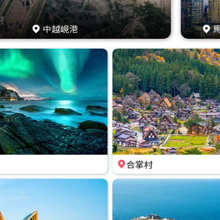
中越峴港
合掌村