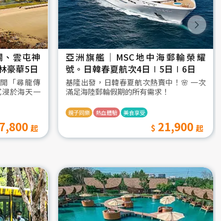
瀾、雲屯神
亞洲旗艦｜MSC地中海郵輪榮耀
林豪華5日
號。日韓春夏航次4日∣5日∣6日
開「尋龍傳
基隆出發，日韓春夏航次熱賣中！🌸 一次
沉浸於海天一
滿足海陸郵輪假期的所有需求！
親子同樂
熱血體驗
美食享受
7,800
21,900