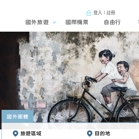
登入∣註冊
國外旅遊
國外旅
國際機票
自由行
遊
往前
國外團體
旅遊區域
目的地