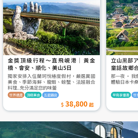
金獎頂級行程～直飛峴港｜黃金
立山黒部ア
橋、會安、順化、美山5日
童話故鄉
村古街町5
獨家安排入住蘭珂悅椿度假村，嚴選異國
那一夜 ‧ 
美食、季節海鮮、龍蝦、螃蟹、法越融合
體驗日本卡
料理...充分滿足您的味蕾
世界遺產
頂級美食
五星飯店
早鳥享優惠
世
38,800