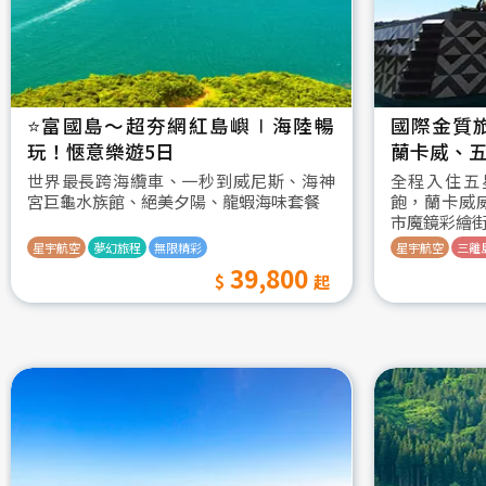
⭐️富國島～超夯網紅島嶼∣海陸暢
國際金質
玩！愜意樂遊5日
蘭卡威、五
世界最長跨海纜車、一秒到威尼斯、海神
全程入住五
宮巨龜水族館、絕美夕陽、龍蝦海味套餐
飽，蘭卡威
市魔鏡彩繪
星宇航空
夢幻旅程
無限精彩
星宇航空
三離
39,800