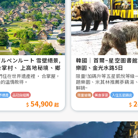
ルペンルート 雪壁絕景,
韓國│首爾~星空圖書館2
合掌村、 上高地秘境、鄉
樂園、金光水路5日
日
我們住在世界遺產裡 ‧ 合掌屋，
限量!加碼升等五星凱悅等級
桑的溫情款待。
題樂園、米其林推薦蔘鷄湯
鮮鍋~
界遺產
品冠自組團
限量搶購
美食享宴
入住五星飯店
54,900
2