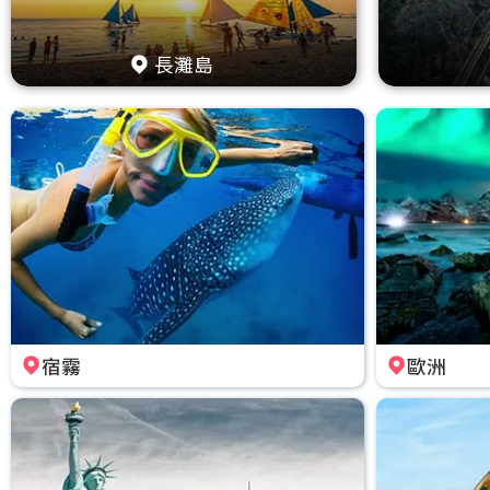
長灘島
宿霧
歐洲