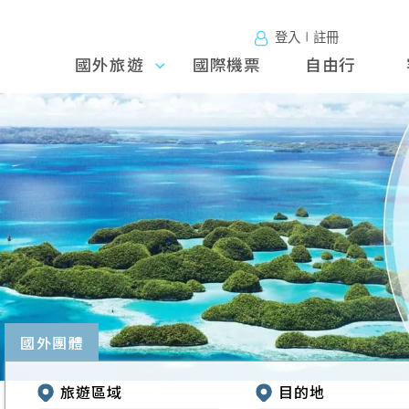
登入∣註冊
國外旅遊
國外旅
國際機票
自由行
遊
往前
國外團體
旅遊區域
目的地