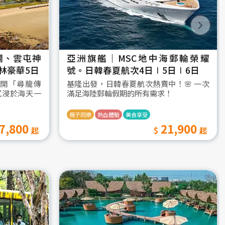
瀾、雲屯神
亞洲旗艦｜MSC地中海郵輪榮耀
林豪華5日
號。日韓春夏航次4日∣5日∣6日
開「尋龍傳
基隆出發，日韓春夏航次熱賣中！🌸 一次
沉浸於海天一
滿足海陸郵輪假期的所有需求！
親子同樂
熱血體驗
美食享受
7,800
21,900