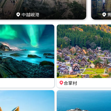
中越峴港
合掌村