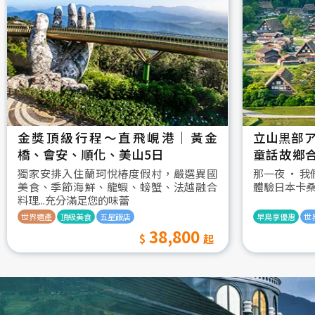
金獎頂級行程～直飛峴港｜黃金
立山黒部ア
橋、會安、順化、美山5日
童話故鄉
村古街町5
獨家安排入住蘭珂悅椿度假村，嚴選異國
那一夜 ‧ 
美食、季節海鮮、龍蝦、螃蟹、法越融合
體驗日本卡
料理...充分滿足您的味蕾
世界遺產
頂級美食
五星飯店
早鳥享優惠
世
38,800