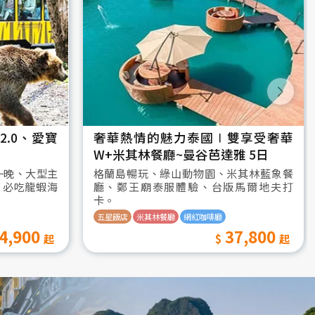
.0、愛寶
奢華熱情的魅力泰國∣雙享受奢華
W+米其林餐廳~曼谷芭達雅 5日
一晚、大型主
格蘭島暢玩、綠山動物園、米其林藍象餐
、必吃龍蝦海
廳、鄭王廟泰服體驗、台版馬爾地夫打
卡。
五星飯店
米其林餐廳
網紅咖啡廳
4,900
37,800