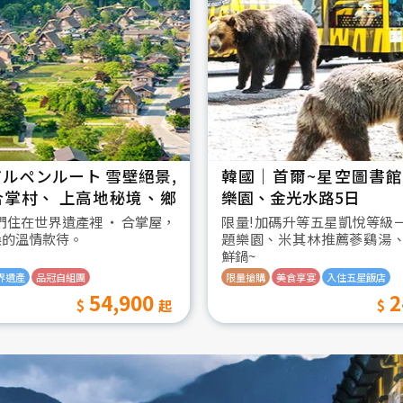
ルペンルート 雪壁絕景,
韓國│首爾~星空圖書館2
合掌村、 上高地秘境、鄉
樂園、金光水路5日
日
我們住在世界遺產裡 ‧ 合掌屋，
限量!加碼升等五星凱悅等級
桑的溫情款待。
題樂園、米其林推薦蔘鷄湯
鮮鍋~
界遺產
品冠自組團
限量搶購
美食享宴
入住五星飯店
54,900
2