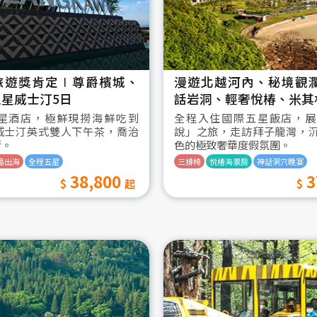
旅遊獎肯定∣尊爵檳城、
漫遊北越河內、秘境觀
星威士汀5日
話岩洞、輕奢悅椿、米其
星酒店，極鮮現撈海鮮吃到
全程入住國際五星飯店，展
威士汀英式雙人下午茶，喬治
說」之旅，走訪拜子龍灣，
街。
色的極致奢華度假氛圍。
島出海
全程五星
三排椅
悦椿海景房
神話洞穴晚宴
38,800
3