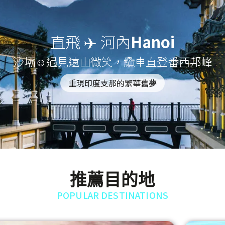
直飛 ✈️ 河內
Hanoi
沙壩☺遇見遠山微笑，纜車直登番西邦峰
重現印度支那的繁華舊夢
推薦目的地
POPULAR DESTINATIONS