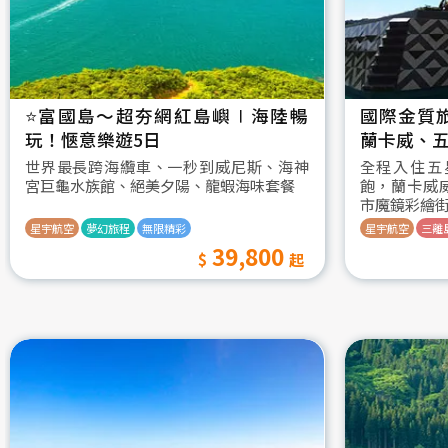
⭐️富國島～超夯網紅島嶼∣海陸暢
國際金質
玩！愜意樂遊5日
蘭卡威、五
世界最長跨海纜車、一秒到威尼斯、海神
全程入住五
宮巨龜水族館、絕美夕陽、龍蝦海味套餐
飽，蘭卡威
市魔鏡彩繪
星宇航空
夢幻旅程
無限精彩
星宇航空
三離
39,800