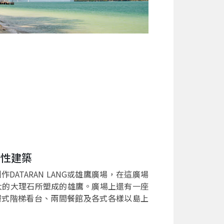
表性建築
DATARAN LANG或雄鷹廣場，在這廣場
大的大理石所塑成的雄鷹。廣場上還有一座
層式階梯看台、兩間餐館及各式各樣以島上