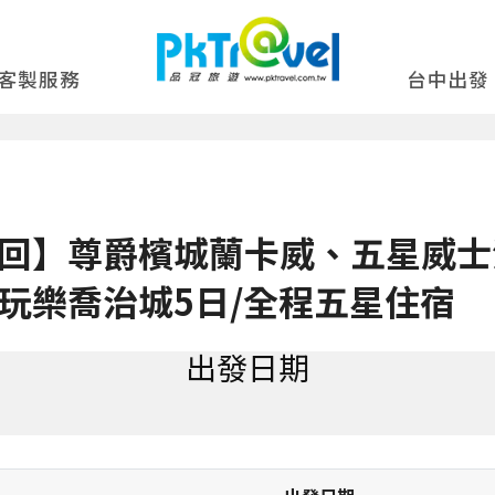
客製服務
台中出發
回】尊爵檳城蘭卡威、五星威士
玩樂喬治城5日/全程五星住宿
出發日期