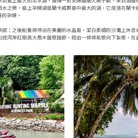
來到島上最大的淡水湖，據傳一對夫婦婚後久無子嗣，來到湖邊
戲水之樂。島上孕婦湖是蘭卡威群島中最大的湖，它座落在蘭卡
著的孕婦。
快感；之後船隻將停泊在美麗的水晶島，潔白柔細的沙灘上休息
沿途河岸紅樹高大喬木盤根錯節，經由一條條氣根向下紮根，在