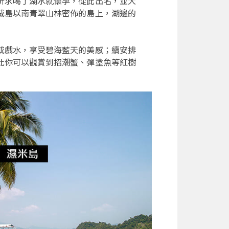
祈求喝了湖水就懷孕，從此出名，並大
威島以南青翠山林密佈的島上，湖邊的
或戲水，享受碧海藍天的美感；續安排
此你可以觀賞到招潮蟹、彈塗魚等紅樹