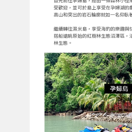
首先前往孕婦島，經由一條森林小徑
受歡迎，並可於島上享受在孕婦湖的
高山和突出的岩石輪廓就如一名仰臥
繼續轉往濕米島，享受海釣的樂趣與
搭船遠眺原始的紅樹林生態沼澤區，
林生態。