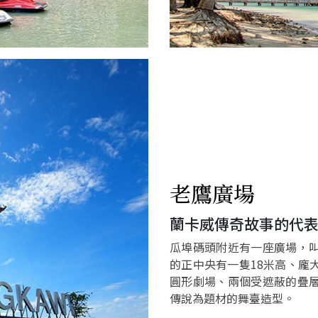
老鷹廣場
蘭卡威傳奇故事的代
瓜埠碼頭附近有一座廣場，叫作
的正中央有一隻18米高、龐
圓形劇場、兩個受遮蔽的疊
傳說為題材的舞臺造型。