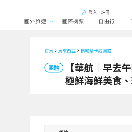
登入∣註冊
國外旅遊
國外旅
國際機票
自由行
遊
首頁
馬來西亞
檳城蘭卡威團體
【華航｜早去午
團體
極鮮海鮮美食、