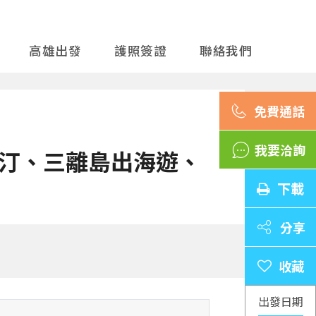
高雄出發
護照簽證
聯絡我們
我要洽詢
汀、三離島出海遊、
下載
分享
出發日期