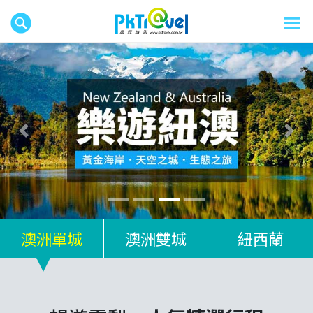
往前
往後
澳洲單城
澳洲雙城
紐西蘭