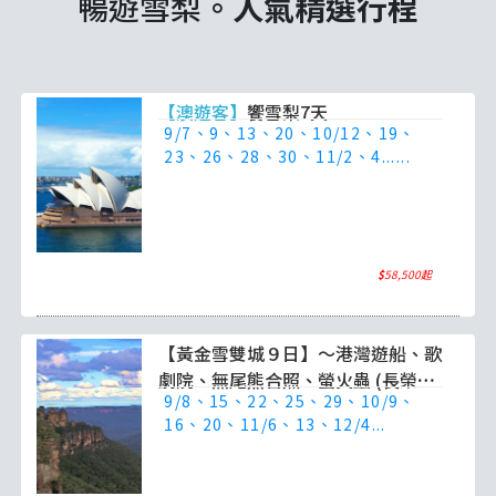
暢遊雪梨。
人氣精選行程
【澳遊客】
饗雪梨7天
9/7、9、13、20、10/12、19、
23、26、28、30、11/2、4......
$
58,500起
【黃金雪雙城９日】～港灣遊船、歌
劇院、無尾熊合照、螢火蟲 (長榮航
9/8、15、22、25、29、10/9、
空)
16、20、11/6、13、12/4...