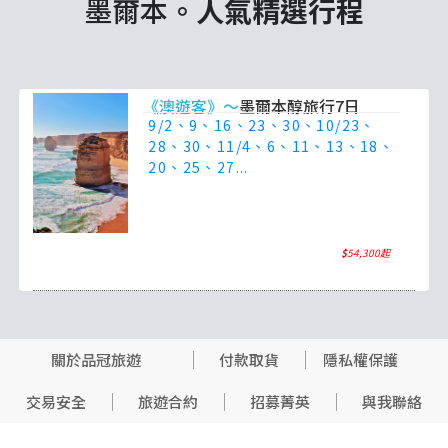
墨爾本。
人氣精選行程
《澳遊客》～
墨爾本醇旅行7日
9/2、9、16、23、30、10/23、
28、30、11/4、6、11、13、18、
20、25、27...
$
54,300起
關於品冠旅遊
付款取貨
隱私權保護
交易安全
旅遊合約
招募菁英
與我聯絡