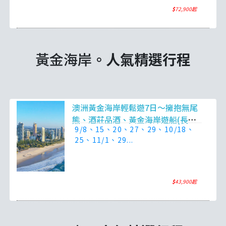
$
72,900起
黃金海岸。
人氣精選行程
澳洲黃金海岸輕鬆遊7日～擁抱無尾
熊、酒莊品酒、黃金海岸遊船(長榮
9/8、15、20、27、29、10/18、
航空)
25、11/1、29...
$
43,900起