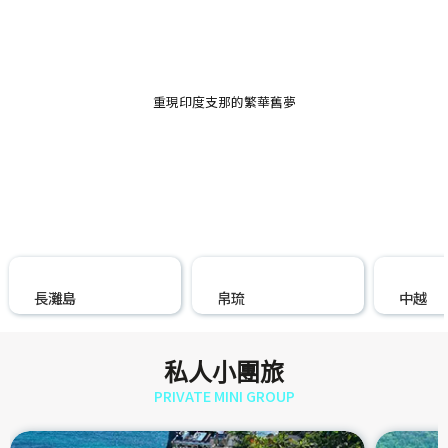
星宇航空✶直飛 ✈️ 河內
Hanoi
遇見遠山微笑，纜車直登番西邦峰❤️
重現印度支那的繁華舊夢
長灘島
帛琉
中越
私人小團旅
PRIVATE MINI GROUP