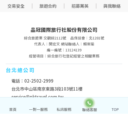
交易安全
旅遊合約
招募菁英
與我聯絡
品冠國際旅行社股份有限公司
綜合旅遊業 交觀綜2112號
品保協會：北1281號
代表人：関宏文 網站聯絡人：賴崇瑜
編一編號：13124139
經營項目：綜合旅行社登記經營之相關業務
台北總公司
電話：02-2502-2999
台北市中山區南京東路3段103號11樓
service@pktravel.com.tw
首頁
一對一服務
私訊服務
TOP
台中分公司
電話：04-2322-3333