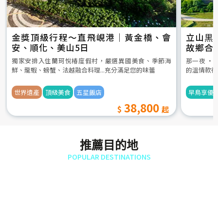
金獎頂級行程～直飛峴港｜黃金橋、會
立山黒
安、順化、美山5日
故鄉合
5日
獨家安排入住蘭珂悅椿度假村，嚴選異國美食、季節海
那一夜 ‧
鮮、龍蝦、螃蟹、法越融合料理...充分滿足您的味蕾
的溫情款待
世界遺產
頂級美食
五星飯店
早鳥享優
38,800
推薦目的地
POPULAR DESTINATIONS