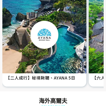
【二人成行】秘境鞦韆、AYANA 5日
【六人
海外高爾夫