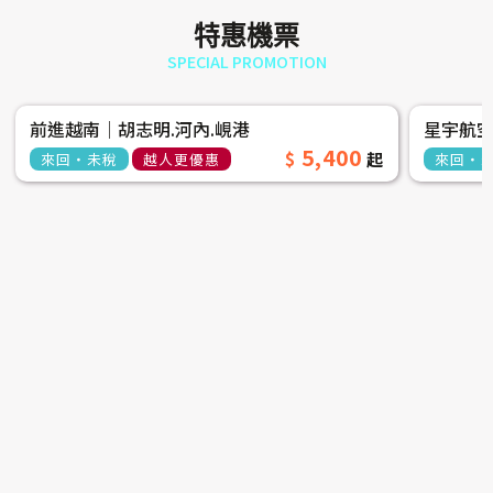
特惠機票
SPECIAL PROMOTION
前進越南│胡志明.河內.峴港
星宇航
5,400
來回‧未稅
越人更優惠
來回‧