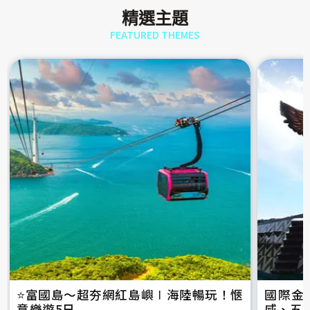
精選主題
FEATURED THEMES
⭐️富國島～超夯網紅島嶼∣海陸暢玩！愜
國際金
意樂遊5日
威、五