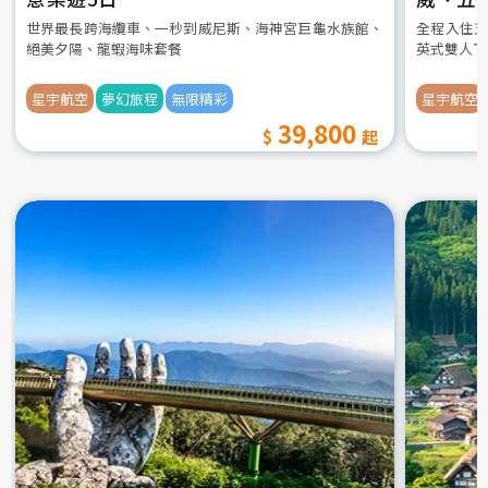
世界最長跨海纜車、一秒到威尼斯、海神宮巨龜水族館、
全程入住五
絕美夕陽、龍蝦海味套餐
英式雙人下
星宇航空
夢幻旅程
無限精彩
星宇航空
39,800