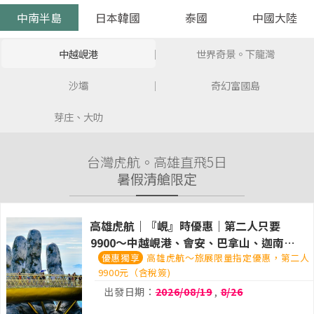
中南半島
日本韓國
泰國
中國大陸
中越峴港
世界奇景。下龍灣
沙壩
奇幻富國島
芽庄、大叻
台灣虎航。高雄直飛5日
暑假清艙限定
高雄虎航｜『峴』時優惠｜第二人只要
9900～中越峴港、會安、巴拿山、迦南
高雄虎航～旅展限量指定優惠，第二人
島、特色米其林五日
9900元（含稅簽)
出發日期：
2026/08/19
,
8/26