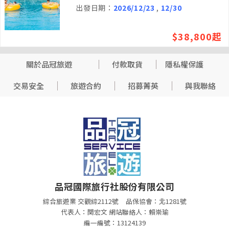
出發日期：
2026/12/23
,
12/30
$38,800起
關於品冠旅遊
付款取貨
隱私權保護
交易安全
旅遊合約
招募菁英
與我聯絡
品冠國際旅行社股份有限公司
綜合旅遊業 交觀綜2112號
品保協會：北1281號
代表人：関宏文 網站聯絡人：賴崇瑜
編一編號：13124139