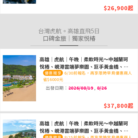
$26,900起
台灣虎航。高雄直飛5日
口碑金旅｜獨家悦椿
高雄｜虎航｜午晚｜柔軟時光～中越蘭珂
悅樁、峴港雲端夢樂園、巨手黃金橋、會
6/30前報名，再享限時早鳥優惠兩人
安、順化、龍蝦吃到飽奢華五日(悅椿渡假
省$6000元
村兩晚)
出發日期：
2026/08/19
,
8/26
$37,800起
高雄｜虎航｜午晚｜柔軟時光～中越蘭珂
悅樁、峴港雲端夢樂園、巨手黃金橋、會
8/15前報名，再享限時早鳥優惠兩人