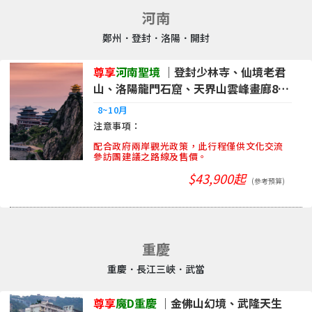
河南
鄭州．登封．洛陽．開封
尊享
河南聖境
｜登封少林寺、仙境老君
山、洛陽龍門石窟、天界山雲峰畫廊8
日|品冠
8~10月
配合政府兩岸觀光政策，此行程僅供文化交流
參訪團建議之路線及售價。
$43,900起
(參考預算)
重慶
重慶．長江三峽．武當
尊享
魔D重慶
｜金佛山幻境、武隆天生