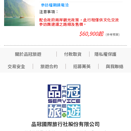
參訪檔期請電洽
配合政府兩岸觀光政策，此行程僅供文化交流
參訪團建議之路線及售價。
$60,900起
(參考預算)
關於品冠旅遊
付款取貨
隱私權保護
交易安全
旅遊合約
招募菁英
與我聯絡
品冠國際旅行社股份有限公司