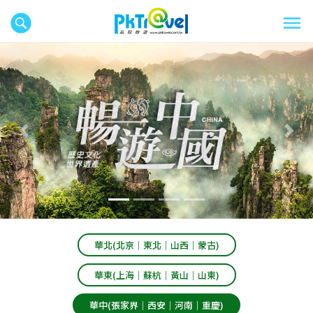
往前
往後
華北(北京｜東北｜山西｜蒙古)
華東(上海｜蘇杭｜黃山｜山東)
華中(張家界｜西安｜河南｜重慶)