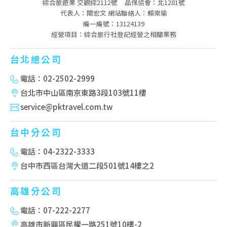
綜合旅遊業 交觀綜2112號
品保協會：北1281號
代表人：関宏文 網站聯絡人：賴崇瑜
編一編號：13124139
經營項目：綜合旅行社登記經營之相關業務
台北總公司
電話：02-2502-2999
台北市中山區南京東路3段103號11樓
service@pktravel.com.tw
台中分公司
電話：04-2322-3333
台中市西區台灣大道二段501號14樓之2
高雄分公司
電話：07-222-2277
高雄市新興區民權一路251號10樓-2