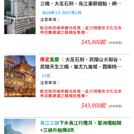
三橋、大足石刻、烏江畫廊遊船、網紅
重慶8日｜品冠
2026年12~2027年1月
配合政府兩岸觀光政策，此行程僅供文化交流
參訪團建議之路線及售價。
$45,900起
(參考預算)
限定
重慶
｜大足石刻、武陵山大裂谷、
武隆天生三橋、蚩尤九蚩城、酉陽桃花
源8日|品冠
11月
配合政府兩岸觀光政策，此行程僅供文化交流
參訪團建議之路線及售價。
$43,900起
(參考預算)
長江三峽
下水長江行攬月、葛洲壩船閘
+三峽升船機8天