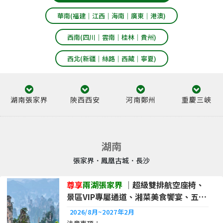
華南(福建｜江西｜海南｜廣東｜港澳)
西南(四川｜雲南｜桂林｜貴州)
西北(新疆｜絲路｜西藏｜寧夏)
湖南張家界
陝西西安
河南鄭州
重慶三峽
湖南
張家界．鳳凰古城．長沙
尊享
兩湖張家界
｜超級雙排航空座椅、
景區VIP專屬通道、湘菜美食饗宴、五星
酒店8日|品冠
2026/8月~2027年2月