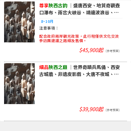
尊享
陝西古韵
｜盛唐西安、地質奇觀壺
口瀑布、雨岔大峽谷、靖邊波浪谷、雲
丘山冰洞8日｜品冠
8~10月
配合政府兩岸觀光政策，此行程僅供文化交流
參訪團建議之路線及售價。
$45,900起
(參考預算)
細品
陝西之巔
｜世界奇蹟兵馬俑、西安
古城牆、非遺皮影戲、大唐不夜城、華
山論劍8日|品冠
$39,900起
(參考預算)