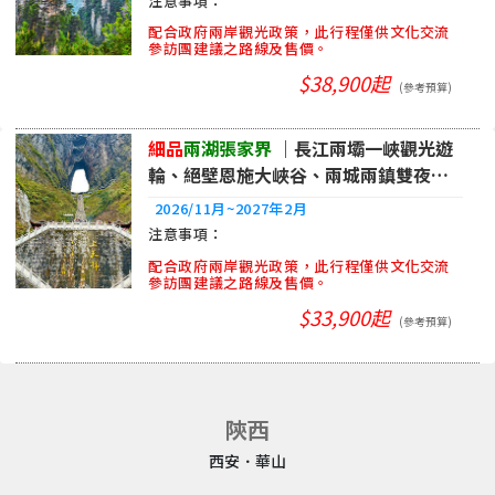
配合政府兩岸觀光政策，此行程僅供文化交流
參訪團建議之路線及售價。
$38,900起
(參考預算)
細品
兩湖張家界
｜長江兩壩一峽觀光遊
輪、絕壁恩施大峽谷、兩城兩鎮雙夜景8
日|品冠
2026/11月~2027年2月
配合政府兩岸觀光政策，此行程僅供文化交流
參訪團建議之路線及售價。
$33,900起
(參考預算)
陝西
西安．華山