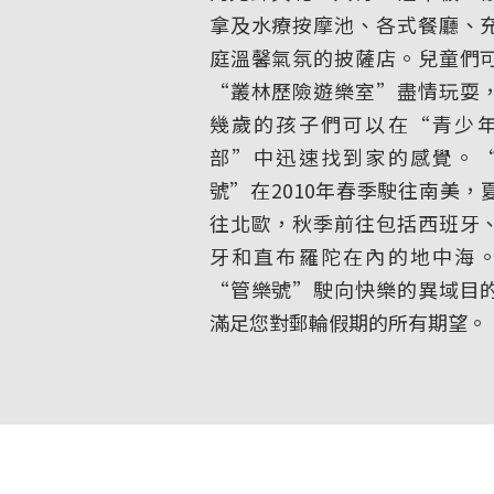
拿及水療按摩池、各式餐廳、
庭溫馨氣氛的披薩店。兒童們
“叢林歷險遊樂室”盡情玩耍
幾歲的孩子們可以在“青少
部”中迅速找到家的感覺。
號”在2010年春季駛往南美，
往北歐，秋季前往包括西班牙
牙和直布羅陀在內的地中海
“管樂號”駛向快樂的異域目
滿足您對郵輪假期的所有期望。