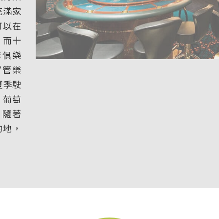
充滿家
可以在
，而十
年俱樂
“管樂
夏季駛
、葡萄
。隨著
的地，