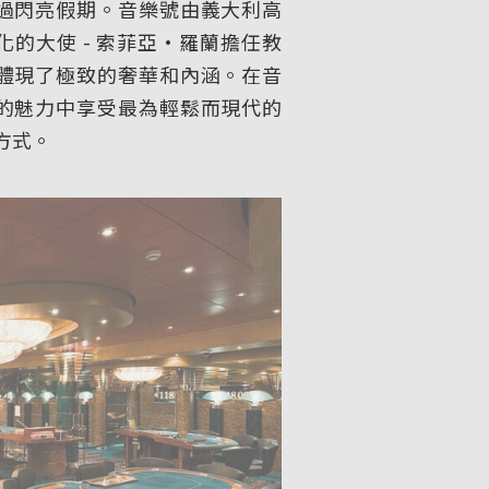
過閃亮假期。音樂號由義大利高
化的大使 - 索菲亞•羅蘭擔任教
體現了極致的奢華和內涵。在音
的魅力中享受最為輕鬆而現代的
方式。