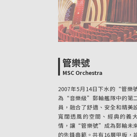
管樂號
MSC Orchestra
2007年5月14日下水的“管樂
為“音樂級”郵輪艦隊中的第
員，融合了舒適、安全和精美
寬闊透風的空間、經典的義
情，讓“管樂號”成為郵輪未
的先鋒典範。共有16層甲板，