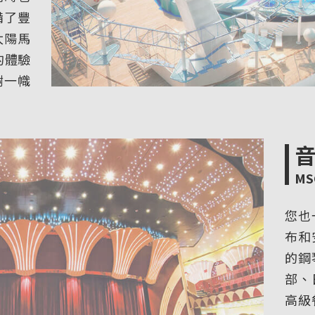
備了豐
太陽馬
的體驗
樹一幟
MS
您也
布和
的鋼
部、
高級