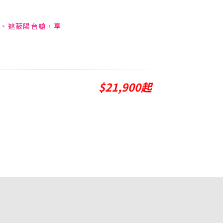
扣
定內艙、遮蔽陽台艙，享
$21,900起