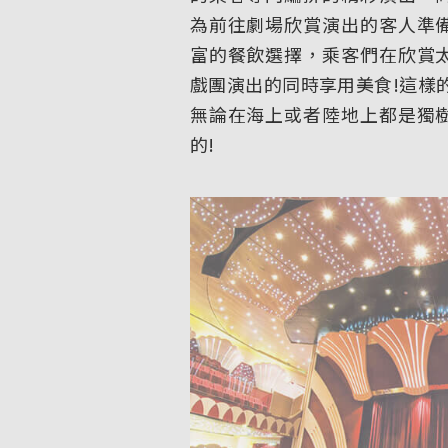
為前往劇場欣賞演出的客人準
富的餐飲選擇，乘客們在欣賞
戲團演出的同時享用美食!這樣
無論在海上或者陸地上都是獨
的!