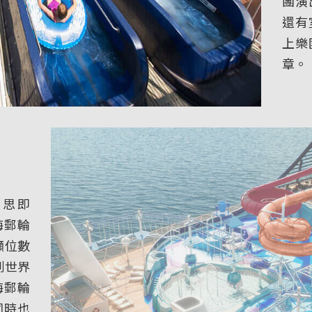
團演
還有
上樂
章。
的意思即
海郵輪
噸位數
到世界
海郵輪
同時也