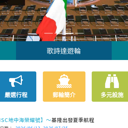
歌詩達遊輪
嚴選行程
郵輪簡介
多元設施
MSC地中海榮耀號】～
基隆出發夏季航程