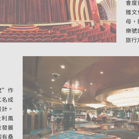
會度
雅文
母，
樂號
旅行
號”作
二名成
設計。
大利風
來發展
設有桑