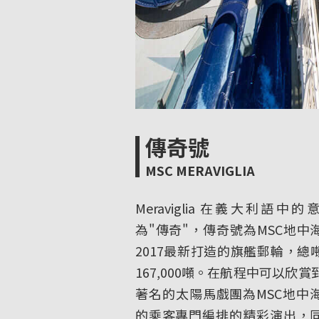
傳奇號
MSC MERAVIGLIA
Meraviglia 在義大利語中
為"傳奇"，傳奇號為MSC地中
2017最新打造的旗艦郵輪，總
167,000噸。在航程中可以欣賞
著名的太陽馬戲團為MSC地中
的乘客專門編排的精彩演出，