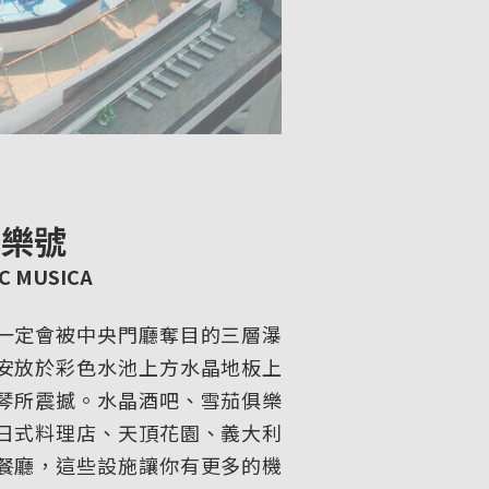
音樂號
C MUSICA
一定會被中央門廳奪目的三層瀑
安放於彩色水池上方水晶地板上
琴所震撼。水晶酒吧、雪茄俱樂
日式料理店、天頂花園、義大利
餐廳，這些設施讓你有更多的機