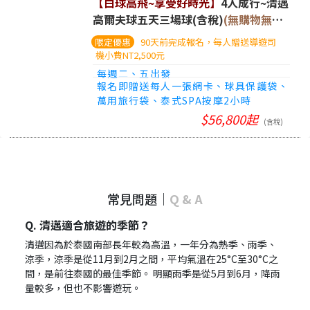
【白球高飛~享受好時光】
4人成行~清邁
高爾夫球五天三場球(含稅)
(無購物無自
費)
90天前完成報名，每人贈送導遊司
機小費NT2,500元
每週二、五出發
報名即贈送每人一張網卡、球具保護袋、
萬用旅行袋、泰式SPA按摩2小時
$56,800起
(含稅)
常見問題
｜
Q & A
Q. 清邁適合旅遊的季節？
清邁因為於泰國南部長年較為高溫，一年分為熱季、雨季、
涼季，涼季是從11月到2月之間，平均氣溫在25°C至30°C之
間，是前往泰國的最佳季節。 明顯雨季是從5月到6月，降雨
量較多，但也不影響遊玩。