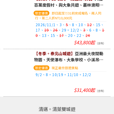
百萬度假村、與大象共遊、叢林滑翔、
泰式廚藝學校、清邁蘭谷庭園五日(含
即日起至7/31前完成報名，兩人同
稅)
行，第二人折NT10,000元
2026/11/1、3、
5
、8、10、
12
、15、
17、
19
、
26
、29。12/2、
3
、6、8、
1
0
、13、15、
17
、20、22、
24
$43,800起
(含稅)
【冬季。泰北山城遊】
亞洲最大夜間動
物園、天使瀑布、大象學校、小溪吊橋1
3合一。清邁漫遊五日(含稅)
現正最夯旅遊景點
9/2、8。10/19。11/10。12/2
$31,400起
(含稅)
清邁。清萊雙城遊