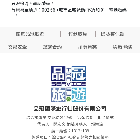
只須撥2) + 電話號碼。
台灣撥至清邁：002 66 +城市區域號碼(不須加 0) + 電話號碼
。"
關於品冠旅遊
付款取貨
隱私權保護
交易安全
旅遊合約
招募菁英
與我聯絡
品冠國際旅行社股份有限公司
綜合旅遊業 交觀綜2112號
品保協會：北1281號
代表人：関宏文 網站聯絡人：賴崇瑜
編一編號：13124139
經營項目：綜合旅行社登記經營之相關業務