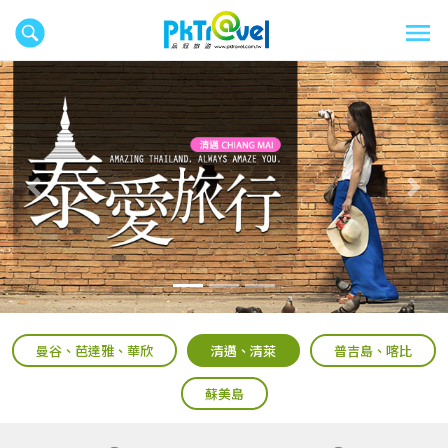
往前
往後
曼谷、芭達雅、華欣
清邁、清萊
普吉島、喀比
蘇美島