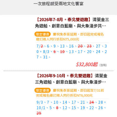
一次旅程感受兩地文化饗宴
【2026年7-8月。泰北雙遊趣】
清萊金三
角遊船、創意白藍廟、與大象漫步共
遊、尼曼商圈漫步。五日遊(含稅)
慶祝免泰簽延期，即日起完成報名
繳訂兩人同行折扣NT5,000元
7/
2
、6、9、13、16、
20
、
23
、27、3
0。8/3、
6
、
10
、13、17、20、24、2
7、31、
$32,800起
(含稅)
【2026年9-10月。泰北雙遊趣】
清萊金
三角遊船、創意白藍廟、與大象漫步共
遊、尼曼商圈漫步。五日遊(含稅)
慶祝免泰簽延期，即日起至7/31前
完成報名繳訂兩人同行折扣NT6,000元
9/3、7、10、14、17、21、
24
、28。
10/1、5、
8
、12、15、19、22、26、
29