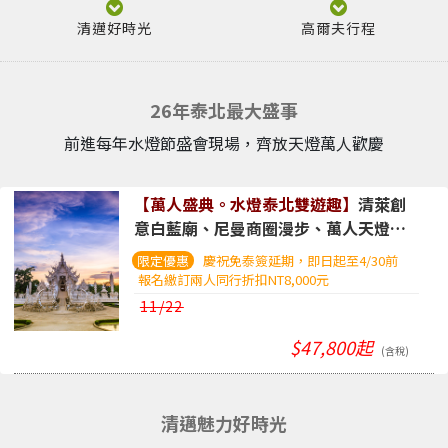
清邁好時光
高爾夫行程
26年泰北最大盛事
前進每年水燈節盛會現場，齊放天燈萬人歡慶
【萬人盛典。水燈泰北雙遊趣】
清萊創
意白藍廟、尼曼商圈漫步、萬人天燈盛
宴、蘭納古城經典巡禮。五日遊(含稅)
慶祝免泰簽延期，即日起至4/30前
報名繳訂兩人同行折扣NT8,000元
11/22
$47,800起
(含稅)
清邁魅力好時光