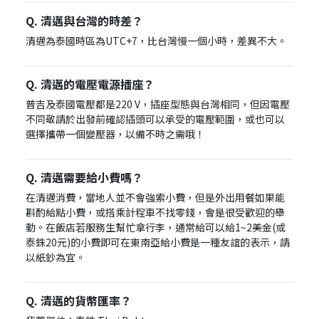
Q. 清邁與台灣的時差？
清邁為泰國時區為UTC+7，比台灣慢一個小時，差異不大。
Q. 清邁的電壓電源插座？
普吉及泰國電壓都是220 V，插座型態與台灣相同，但因電壓
不同敬請於出發前確認插頭可以承受的電壓範圍，或也可以
選擇攜帶一個變壓器，以備不時之需哦！
Q. 清邁需要給小費嗎？
在清邁消費，當地人並不會強索小費，但是外出用餐如果能
斟酌給點小費，或搭乘計程車不找零錢，會是很受歡迎的舉
動。在飯店若服務生幫忙拿行李，通常給可以給1~2美金(或
泰銖20元)的小費即可在東南亞給小費是一種友誼的表示，請
以紙鈔為宜。
Q. 清邁的貨幣匯率？