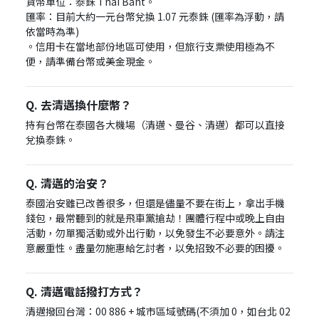
貨幣單位：泰銖 Thai Baht。
匯率：目前大約一元台幣兌換 1.07 元泰銖 (匯率為浮動，請
依當時為準)
。信用卡在當地部份地區可使用，但旅行支票使用極為不
便，請準備台幣或美金現金。
Q. 去清邁換什麼幣？
持有台幣在泰國各大機場（清邁、曼谷、清邁）都可以直接
兌換泰銖。
Q. 清邁的治安？
泰國治安雖已改善很多，但還是儘量不要在街上，拿出手機
錢包，最常聽到的就是飛車黨搶劫！團體行程中或晚上自由
活動，勿單獨活動或外出行動，以免發生不必要意外。請注
意嚴重性。盡量勿施惠給乞討者，以免招致不必要的困擾。
Q. 清邁電話撥打方式？
清邁撥回台灣：00 886 + 城市區域號碼(不須加 0，如台北 02