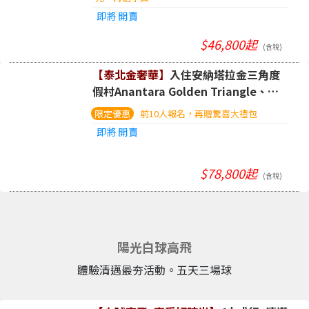
即將開賣
$46,800起
(含稅)
【泰北金奢華】
入住安納塔拉金三角度
假村Anantara Golden Triangle、與
象漫步大自然、頂級按摩60分鐘、清邁
前10人報名，再贈驚喜大禮包
市區自由遊。五日
即將開賣
$78,800起
(含稅)
陽光白球高飛
體驗清邁最夯活動。五天三場球