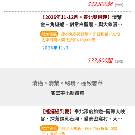
$32,800起
(含稅)
【2026年11-12月。泰北雙遊趣】
清萊
金三角遊船、創意白藍廟、與大象漫步
共遊、尼曼商圈漫步。五日遊(含稅)
慶祝免泰簽延期，即日起至7/31報
名繳訂兩人同行折扣NT8,000元
2026年11/3
$33,800起
(含稅)
清邁。清萊。秘境。極致奢華
奢華帶出新療癒
【搖擺遇到愛】
泰北深度旅遊~擺縣大峽
谷、探落鐘乳石洞、愛泰密窩村、大象
保育、清邁米其林推薦美食、升等一日
前10人報名，兩人同行折扣4000
國際五星。五日遊
元，再送小費