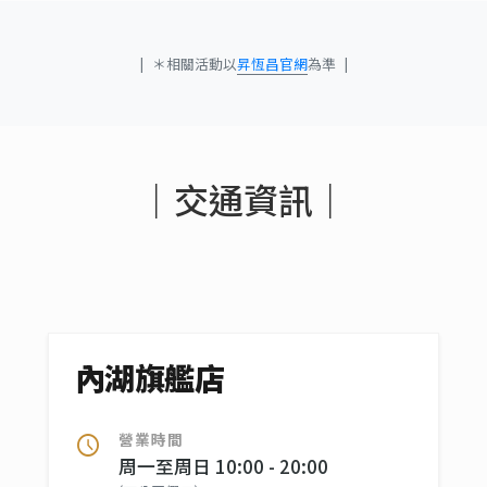
|
＊相關活動以
昇恆昌官網
為準
|
｜交通資訊｜
內湖旗艦店
營業時間
schedule
周一至周日 10:00 - 20:00