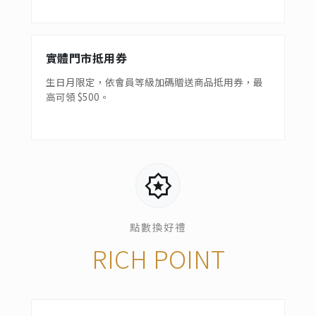
實體門市抵用券
生日月限定，依會員等級加碼贈送商品抵用券，最
高可領 $500。
award_star
點數換好禮
RICH POINT