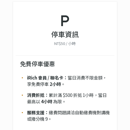
local_parking
停車資訊
NT$50 / 小時
免費停車優惠
iRich 會員 / 聯名卡：
當日消費不限金額，
享免費停車
2小時
。
消費折抵：
累計滿 $500 折抵 1小時，當日
最高以
4小時
為限。
服務支援：
繳費問題請洽自動繳費機對講機
或撥分機 9。