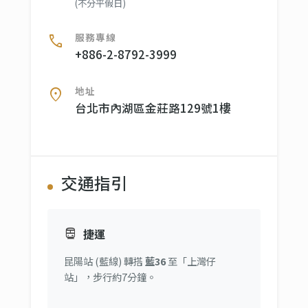
(不分平假日)
服務專線
call
+886-2-8792-3999
地址
location_on
台北市內湖區金莊路129號1樓
交通指引
directions_subway
捷運
昆陽站 (藍線) 轉搭
藍36
至「上灣仔
站」，步行約7分鐘。