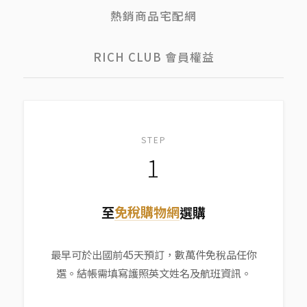
熱銷商品宅配網
RICH CLUB 會員權益
STEP
1
免稅購物網
至
選購
最早可於出國前45天預訂，數萬件免稅品任你
選。結帳需填寫護照英文姓名及航班資訊。