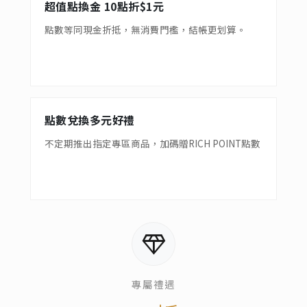
超值點換金 10點折$1元
點數等同現金折抵，無消費門檻，結帳更划算。
點數兌換多元好禮
不定期推出指定專區商品，加碼贈RICH POINT點數
diamond
專屬禮遇