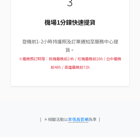
3
機場1分鐘快速提貨
登機前1-2小時持護照及訂單通知至服務中心提
貨。
※最晚預訂時限：桃機最晚前24h / 松機最晚前20h / 台中最晚
前48h / 高雄最晚前72h
|
＊相關活動以
昇恆昌官網
為準
|