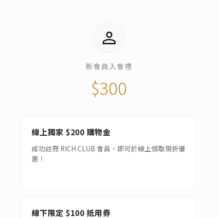
person
新會員入會禮
$300
線上獨家 $200 購物金
成功註冊 RICH CLUB 會員，即可於線上領取現折優
惠！
線下限定 $100 抵用券