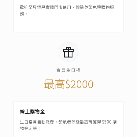
歡迎至昇恆昌實體門市使用，體驗尊榮免稅購物服
務。
featured_seasonal_and_gifts
會員生日禮
最高$2000
線上購物金
生日當月自動派發，領航者等級最高可獲得 $500 購
物金 3 張！