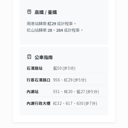
train
高鐵 / 臺鐵
南港站轉乘
紅29
或計程車。
松山站轉乘
28、284
或計程車。
directions_bus
公車指南
石潭路站
藍50 (步3分)
行善石潭路口
956、紅29 (步5分)
內湖站
551、棕20、藍27 (步5分)
內湖行政大樓
紅32、617、630 (步7分)