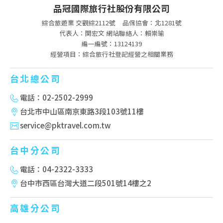
品冠國際旅行社股份有限公司
綜合旅遊業 交觀綜2112號
品保協會：北1281號
代表人：関宏文 網站聯絡人：賴崇瑜
編一編號：13124139
經營項目：綜合旅行社登記經營之相關業務
台北總公司
電話：02-2502-2999
台北市中山區南京東路3段103號11樓
service@pktravel.com.tw
台中分公司
電話：04-2322-3333
台中市西區台灣大道二段501號14樓之2
高雄分公司