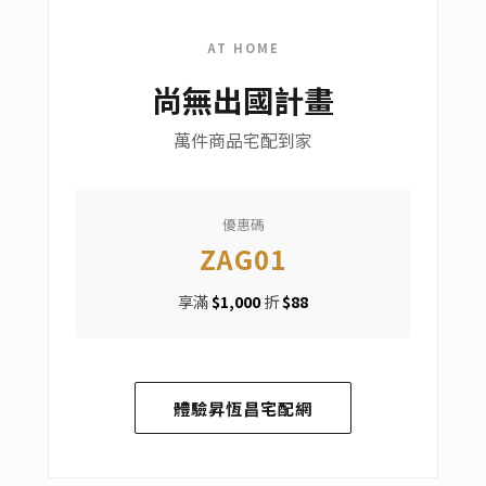
AT HOME
尚無出國計畫
萬件商品宅配到家
優惠碼
ZAG01
享滿
$1,000
折
$88
體驗昇恆昌宅配網