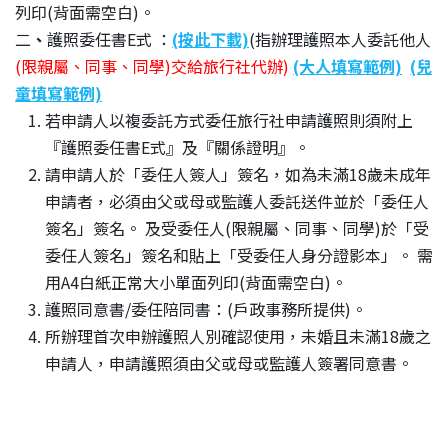
列印(背面需空白)。
二
、
護照委任書E式 ：
(按此下載)
(指辦理護照本人委託他人
(限親屬、同事、同學)交給旅行社代辦)
(大人填寫範例)
(兒
童填寫範例)
若申請人以複委託方式委任旅行社申請護照則須附上
『護照委任書E式』及『關係證明』。
請申請人於「委任人簽人」簽名，如為未滿18歲未成年
申請者，必須由父或母或監護人委託送件並於「委任人
簽名」簽名。 及受委任人(限親屬、同事、同學)於「受
委任人簽名」簽名和貼上「受委任人身分證影本」。 需
用A4白紙正常大小單面列印(背面需空白)。
護照同意書/委任陪同書：(戶政事務所提供)。
所辦理首次申辦護照人別確認使用，未婚且未滿18歲之
申請人，申請護照須由父或母或監護人簽署同意書。