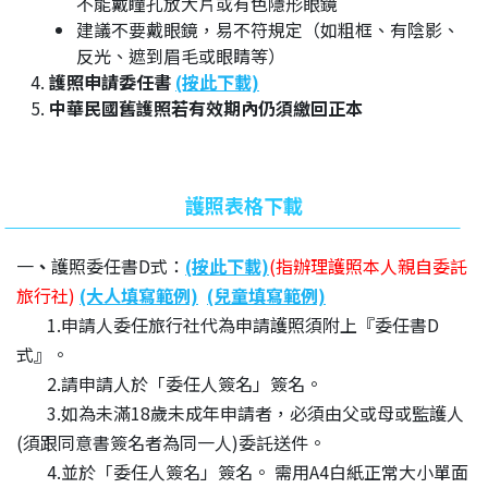
不能戴瞳孔放大片或有色隱形眼鏡
建議不要戴眼鏡，易不符規定（如粗框、有陰影、
反光、遮到眉毛或眼睛等）
護照申請委任書
(按此下載)
中華民國舊護照若有效期內仍須繳回正本
護照表格下載
一
、
護照委任書D式：
(按此下載)
(指辦理護照本人親自委託
旅行社)
(大人填寫範例)
(兒童填寫範例)
1.申請人委任旅行社代為申請護照須附上『委任書D
式』。
2.請申請人於「委任人簽名」簽名。
3.如為未滿18歲未成年申請者，必須由父或母或監護人
(須跟同意書簽名者為同一人)委託送件。
4.並於「委任人簽名」簽名。 需用A4白紙正常大小單面