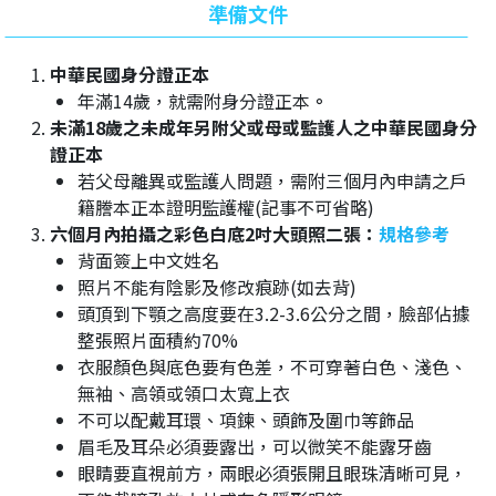
準備文件
中華民國身分證正本
年滿14歲，就需附身分證正本
。
未滿18歲之未成年另附父或母或監護人之中華民國身分
證正本
若父母離異或監護人問題，需附三個月內申請之戶
籍謄本正本證明監護權(記事不可省略)
六個月內拍攝之彩色白底2吋大頭照二張：
規格參考
背面簽上中文姓名
照片不能有陰影及修改痕跡(如去背)
頭頂到下顎之高度要在3.2-3.6公分之間，臉部佔據
整張照片面積約70%
衣服顏色與底色要有色差，不可穿著白色、淺色、
無袖、高領或領口太寬上衣
不可以配戴耳環、項鍊、頭飾及圍巾等飾品
眉毛及耳朵必須要露出，可以微笑不能露牙齒
眼睛要直視前方，兩眼必須張開且眼珠清晰可見，