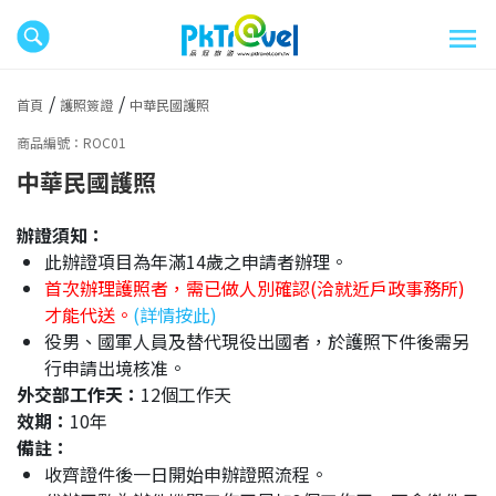
首頁
護照簽證
中華民國護照
商品編號：ROC01
中華民國護照
辦證須知：
此辦證項目為年滿14歲之申請者辦理。
首次辦理護照者，需已做人別確認(洽就近戶政事務所)
才能代送。
(詳情按此)
役男、國軍人員及替代現役出國者，於護照下件後需另
行申請出境核准。
外交部工作天：
12個工作天
效期：
10年
備註：
收齊證件後一日開始申辦證照流程。