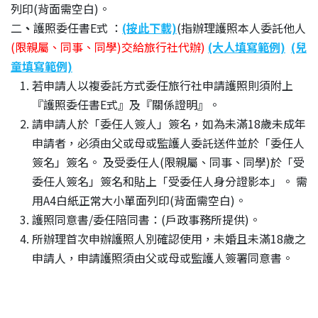
列印(背面需空白)。
二
、
護照委任書E式 ：
(按此下載)
(指辦理護照本人委託他人
(限親屬、同事、同學)交給旅行社代辦)
(大人填寫範例)
(兒
童填寫範例)
若申請人以複委託方式委任旅行社申請護照則須附上
『護照委任書E式』及『關係證明』。
請申請人於「委任人簽人」簽名，如為未滿18歲未成年
申請者，必須由父或母或監護人委託送件並於「委任人
簽名」簽名。 及受委任人(限親屬、同事、同學)於「受
委任人簽名」簽名和貼上「受委任人身分證影本」。 需
用A4白紙正常大小單面列印(背面需空白)。
護照同意書/委任陪同書：(戶政事務所提供)。
所辦理首次申辦護照人別確認使用，未婚且未滿18歲之
申請人，申請護照須由父或母或監護人簽署同意書。