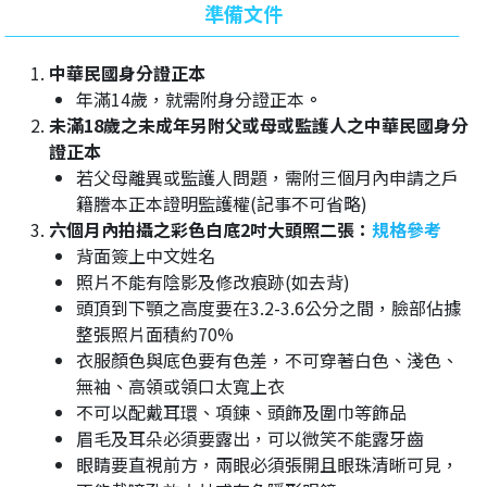
準備文件
中華民國身分證正本
年滿14歲，就需附身分證正本
。
未滿18歲之未成年另附父或母或監護人之中華民國身分
證正本
若父母離異或監護人問題，需附三個月內申請之戶
籍謄本正本證明監護權(記事不可省略)
六個月內拍攝之彩色白底2吋大頭照二張：
規格參考
背面簽上中文姓名
照片不能有陰影及修改痕跡(如去背)
頭頂到下顎之高度要在3.2-3.6公分之間，臉部佔據
整張照片面積約70%
衣服顏色與底色要有色差，不可穿著白色、淺色、
無袖、高領或領口太寬上衣
不可以配戴耳環、項鍊、頭飾及圍巾等飾品
眉毛及耳朵必須要露出，可以微笑不能露牙齒
眼睛要直視前方，兩眼必須張開且眼珠清晰可見，