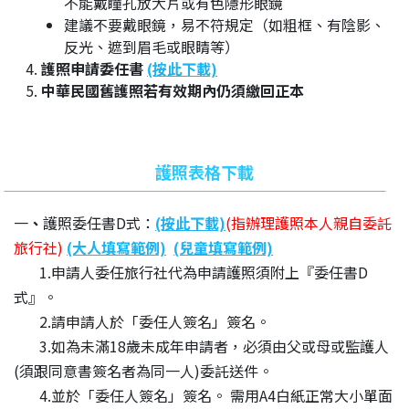
不能戴瞳孔放大片或有色隱形眼鏡
建議不要戴眼鏡，易不符規定（如粗框、有陰影、
反光、遮到眉毛或眼睛等）
護照申請委任書
(按此下載)
中華民國舊護照若有效期內仍須繳回正本
護照表格下載
一
、
護照委任書D式：
(按此下載)
(指辦理護照本人親自委託
旅行社)
(大人填寫範例)
(兒童填寫範例)
1.申請人委任旅行社代為申請護照須附上『委任書D
式』。
2.請申請人於「委任人簽名」簽名。
3.如為未滿18歲未成年申請者，必須由父或母或監護人
(須跟同意書簽名者為同一人)委託送件。
4.並於「委任人簽名」簽名。 需用A4白紙正常大小單面