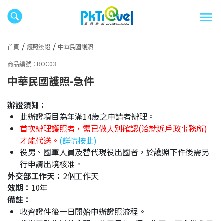
首頁
護照簽證
中華民國護照
商品編號：ROC03
中華民國護照-急件
辦證須知：
此辦證項目為年滿14歲之申請者辦理。
首次辦理護照者，需已做人別確認(洽就近戶政事務所)
才能代送。
(詳情按此)
役男、國軍人員及替代現役出國者，於護照下件後需另
行申請出境核准。
外交部工作天：
2個工作天
效期：
10年
備註：
收齊證件後一日開始申辦證照流程。