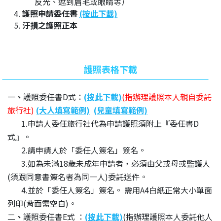
反光、遮到眉毛或眼睛等）
護照申請委任書
(按此下載)
汙損之護照正本
護照表格下載
一
、
護照委任書D式：
(按此下載)
(指辦理護照本人親自委託
旅行社)
(大人填寫範例)
(兒童填寫範例)
1.申請人委任旅行社代為申請護照須附上『委任書D
式』。
2.請申請人於「委任人簽名」簽名。
3.如為未滿18歲未成年申請者，必須由父或母或監護人
(須跟同意書簽名者為同一人)委託送件。
4.並於「委任人簽名」簽名。 需用A4白紙正常大小單面
列印(背面需空白)。
二
、
護照委任書E式 ：
(按此下載)
(指辦理護照本人委託他人