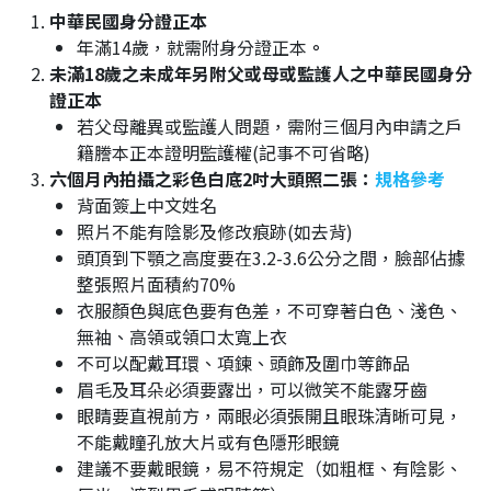
中華民國身分證正本
年滿14歲，就需附身分證正本
。
未滿18歲之未成年另附父或母或監護人之中華民國身分
證正本
若父母離異或監護人問題，需附三個月內申請之戶
籍謄本正本證明監護權(記事不可省略)
六個月內拍攝之彩色白底2吋大頭照二張：
規格參考
背面簽上中文姓名
照片不能有陰影及修改痕跡(如去背)
頭頂到下顎之高度要在3.2-3.6公分之間，臉部佔據
整張照片面積約70%
衣服顏色與底色要有色差，不可穿著白色、淺色、
無袖、高領或領口太寬上衣
不可以配戴耳環、項鍊、頭飾及圍巾等飾品
眉毛及耳朵必須要露出，可以微笑不能露牙齒
眼睛要直視前方，兩眼必須張開且眼珠清晰可見，
不能戴瞳孔放大片或有色隱形眼鏡
建議不要戴眼鏡，易不符規定（如粗框、有陰影、