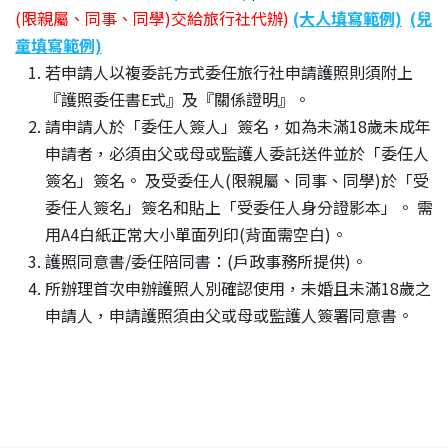
(限親屬、同事、同學)交給旅行社代辦)
(大人填寫範例)
(兒
童填寫範例)
若申請人以複委託方式委任旅行社申請護照則須附上
『護照委任書E式』及『關係證明』。
請申請人於「委任人簽人」簽名，如為未滿18歲未成年
申請者，必須由父或母或監護人委託送件並於「委任人
簽名」簽名。 及受委任人(限親屬、同事、同學)於「受
委任人簽名」簽名和貼上「受委任人身分證影本」。 需
用A4白紙正常大小單面列印(背面需空白)。
護照同意書/委任陪同書：(戶政事務所提供)。
所辦理首次申辦護照人別確認使用，未婚且未滿18歲之
申請人，申請護照須由父或母或監護人簽署同意書。