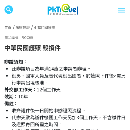
首頁
護照簽證
中華民國護照
商品編號：ROC09
中華民國護照 毀損件
辦證須知：
此辦證項目為年滿14歲之申請者辦理。
役男、國軍人員及替代現役出國者，於護照下件後>需另
行申請出境核准。
外交部工作天：
12個工作天
效期：
10年
備註：
收齊證件後一日開始申辦證照流程。
代辦天數為辦件機關工作天另加3個工作天，不含繳件日
及證照寄回所需之時間。