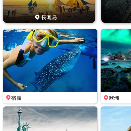
長灘島
宿霧
歐洲