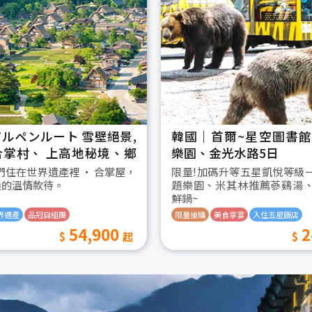
ルペンルート 雪壁絕景,
韓國│首爾~星空圖書館2
合掌村、 上高地秘境、鄉
樂園、金光水路5日
日
我們住在世界遺產裡 ‧ 合掌屋，
限量!加碼升等五星凱悅等級
桑的溫情款待。
題樂園、米其林推薦蔘鷄湯
鮮鍋~
界遺產
品冠自組團
限量搶購
美食享宴
入住五星飯店
54,900
2