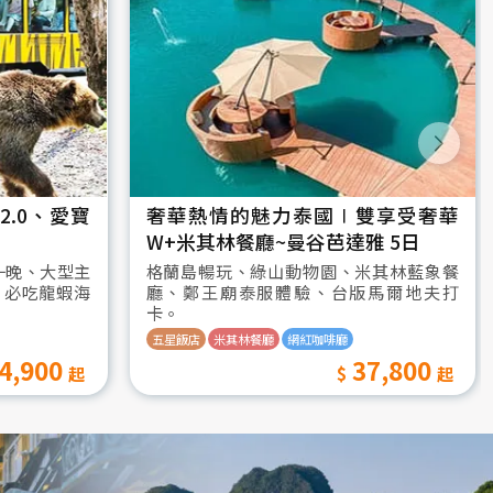
.0、愛寶
奢華熱情的魅力泰國∣雙享受奢華
W+米其林餐廳~曼谷芭達雅 5日
一晚、大型主
格蘭島暢玩、綠山動物園、米其林藍象餐
、必吃龍蝦海
廳、鄭王廟泰服體驗、台版馬爾地夫打
卡。
五星飯店
米其林餐廳
網紅咖啡廳
4,900
37,800