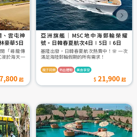
瀾、雲屯神
亞洲旗艦｜MSC地中海郵輪榮耀
林豪華5日
號。日韓春夏航次4日∣5日∣6日
開「尋龍傳
基隆出發，日韓春夏航次熱賣中！🌸 一次
沉浸於海天一
滿足海陸郵輪假期的所有需求！
親子同樂
熱血體驗
美食享受
7,800
21,900