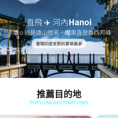
直飛 ✈️ 河內
Hanoi
沙壩☺遇見遠山微笑，纜車直登番西邦峰
重現印度支那的繁華舊夢
推薦目的地
POPULAR DESTINATIONS