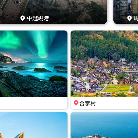
中越峴港
合掌村