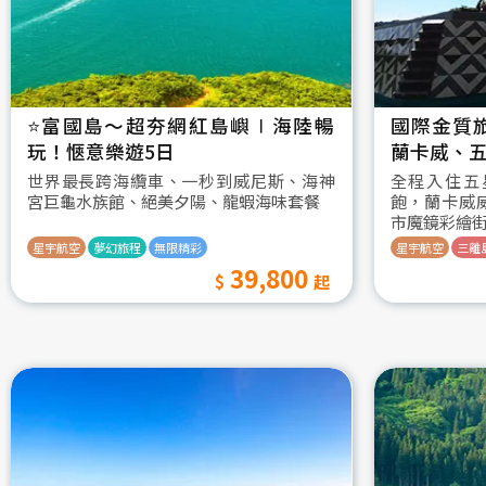
⭐️富國島～超夯網紅島嶼∣海陸暢
國際金質
玩！愜意樂遊5日
蘭卡威、五
世界最長跨海纜車、一秒到威尼斯、海神
全程入住五
宮巨龜水族館、絕美夕陽、龍蝦海味套餐
飽，蘭卡威
市魔鏡彩繪
星宇航空
夢幻旅程
無限精彩
星宇航空
三離
39,800