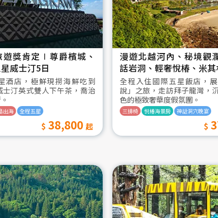
旅遊獎肯定∣尊爵檳城、
漫遊北越河內、秘境觀
星威士汀5日
話岩洞、輕奢悅椿、米其
星酒店，極鮮現撈海鮮吃到
全程入住國際五星飯店，展
威士汀英式雙人下午茶，喬治
說」之旅，走訪拜子龍灣，
街。
色的極致奢華度假氛圍。
島出海
全程五星
三排椅
悦椿海景房
神話洞穴晚宴
38,800
3