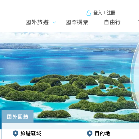
登入∣註冊
國外旅遊
國外旅
國際機票
自由行
遊
往前
國外團體
旅遊區域
目的地