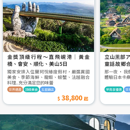
金獎頂級行程～直飛峴港｜黃金
立山黒部ア
橋、會安、順化、美山5日
童話故鄉
村古街町5
獨家安排入住蘭珂悅椿度假村，嚴選異國
那一夜 ‧ 
美食、季節海鮮、龍蝦、螃蟹、法越融合
體驗日本卡
料理...充分滿足您的味蕾
世界遺產
頂級美食
五星飯店
早鳥享優惠
世
38,800