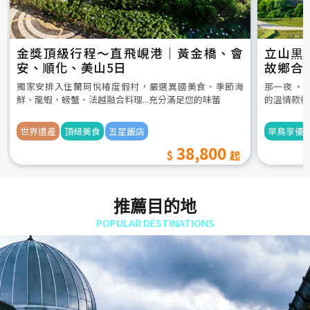
金獎頂級行程～直飛峴港｜黃金橋、會
立山黒
安、順化、美山5日
故鄉合
5日
獨家安排入住蘭珂悅椿度假村，嚴選異國美食、季節海
那一夜 ‧
鮮、龍蝦、螃蟹、法越融合料理...充分滿足您的味蕾
的溫情款待
世界遺產
頂級美食
五星飯店
早鳥享優
38,800
推薦目的地
POPULAR DESTINATIONS