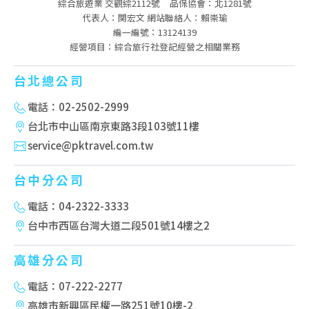
綜合旅遊業 交觀綜2112號
品保協會：北1281號
代表人：関宏文 網站聯絡人：賴崇瑜
編一編號：13124139
經營項目：綜合旅行社登記經營之相關業務
台北總公司
電話：02-2502-2999
台北市中山區南京東路3段103號11樓
service@pktravel.com.tw
台中分公司
電話：04-2322-3333
台中市西區台灣大道二段501號14樓之2
高雄分公司
電話：07-222-2277
高雄市新興區民權一路251號10樓-2