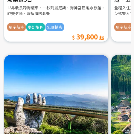
世界最長跨海纜車、一秒到威尼斯、海神宮巨龜水族館、
全程入住五
絕美夕陽、龍蝦海味套餐
英式雙人下
星宇航空
夢幻旅程
無限精彩
星宇航空
39,800