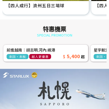
【四人成行】濟州五日三場球
【四人
特惠機票
SPECIAL PROMOTION
前進越南│胡志明.河內.峴港
星宇航
5,400
來回‧未稅
越人更優惠
來回‧