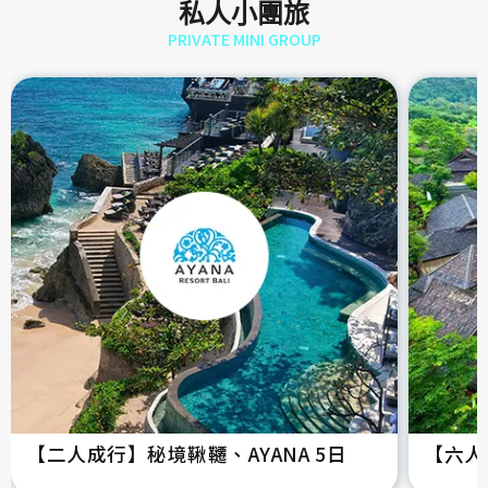
私人小團旅
PRIVATE MINI GROUP
【二人成行】秘境鞦韆、AYANA 5日
【六人