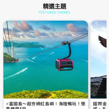
精選主題
FEATURED THEMES
⭐️富國島～超夯網紅島嶼∣海陸暢玩！愜
國際金
意樂遊5日
威、五