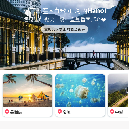
星宇航空✶直飛 ✈️ 河內
Hanoi
遇見遠山微笑，纜車直登番西邦峰❤️
重現印度支那的繁華舊夢
長灘島
帛琉
中越