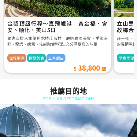
金獎頂級行程～直飛峴港｜黃金橋、會
立山黒
安、順化、美山5日
故鄉合
5日
獨家安排入住蘭珂悅椿度假村，嚴選異國美食、季節海
那一夜 ‧
鮮、龍蝦、螃蟹、法越融合料理...充分滿足您的味蕾
的溫情款待
世界遺產
頂級美食
五星飯店
早鳥享優
38,800
推薦目的地
POPULAR DESTINATIONS