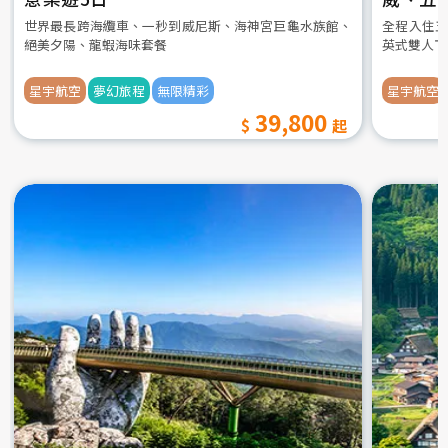
世界最長跨海纜車、一秒到威尼斯、海神宮巨龜水族館、
全程入住五
絕美夕陽、龍蝦海味套餐
英式雙人下
星宇航空
夢幻旅程
無限精彩
星宇航空
39,800