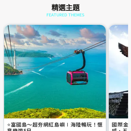
精選主題
FEATURED THEMES
⭐️富國島～超夯網紅島嶼∣海陸暢玩！愜
國際金
意樂遊5日
威、五