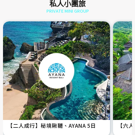
私人小團旅
PRIVATE MINI GROUP
【二人成行】秘境鞦韆、AYANA 5日
【六人