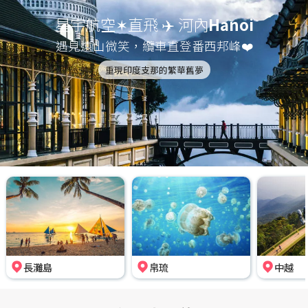
星宇航空✶直飛 ✈️ 河內
Hanoi
遇見遠山微笑，纜車直登番西邦峰❤️
重現印度支那的繁華舊夢
長灘島
帛琉
中越