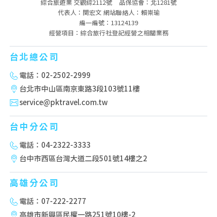
綜合旅遊業 交觀綜2112號
品保協會：北1281號
代表人：関宏文 網站聯絡人：賴崇瑜
編一編號：13124139
經營項目：綜合旅行社登記經營之相關業務
台北總公司
電話：02-2502-2999
台北市中山區南京東路3段103號11樓
service@pktravel.com.tw
台中分公司
電話：04-2322-3333
台中市西區台灣大道二段501號14樓之2
高雄分公司
電話：07-222-2277
高雄市新興區民權一路251號10樓-2