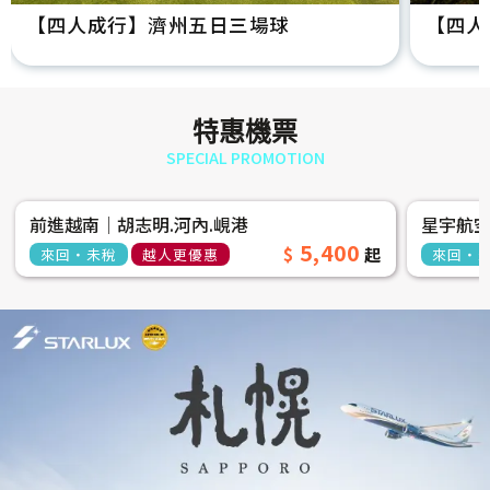
【四人成行】濟州五日三場球
【四人
特惠機票
SPECIAL PROMOTION
前進越南│胡志明.河內.峴港
星宇航
5,400
來回‧未稅
越人更優惠
來回‧