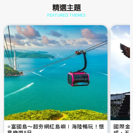
精選主題
FEATURED THEMES
⭐️富國島～超夯網紅島嶼∣海陸暢玩！愜
國際金
意樂遊5日
威、五