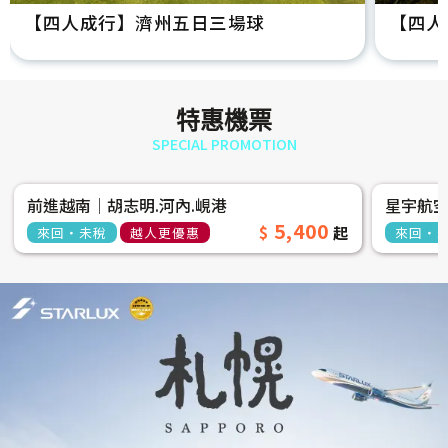
【四人成行】濟州五日三場球
【四人
特惠機票
SPECIAL PROMOTION
前進越南│胡志明.河內.峴港
星宇航
5,400
來回‧未稅
越人更優惠
來回‧