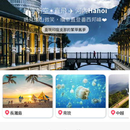
星宇航空✶直飛 ✈️ 河內
Hanoi
遇見遠山微笑，纜車直登番西邦峰❤️
重現印度支那的繁華舊夢
長灘島
帛琉
中越