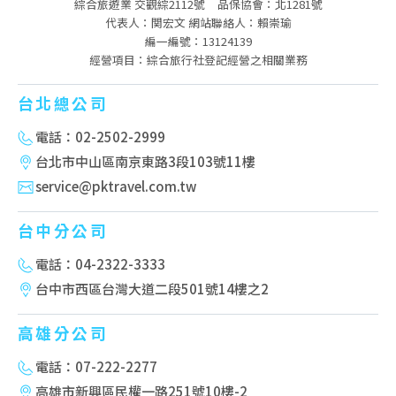
綜合旅遊業 交觀綜2112號
品保協會：北1281號
代表人：関宏文 網站聯絡人：賴崇瑜
編一編號：13124139
經營項目：綜合旅行社登記經營之相關業務
台北總公司
電話：02-2502-2999
台北市中山區南京東路3段103號11樓
service@pktravel.com.tw
台中分公司
電話：04-2322-3333
台中市西區台灣大道二段501號14樓之2
高雄分公司
電話：07-222-2277
高雄市新興區民權一路251號10樓-2