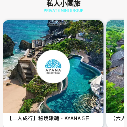
私人小團旅
PRIVATE MINI GROUP
【二人成行】秘境鞦韆、AYANA 5日
【六人