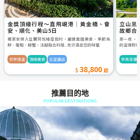
金獎頂級行程～直飛峴港｜黃金橋、會
立山黒
安、順化、美山5日
故鄉合
5日
獨家安排入住蘭珂悅椿度假村，嚴選異國美食、季節海
那一夜 ‧
鮮、龍蝦、螃蟹、法越融合料理...充分滿足您的味蕾
的溫情款待
世界遺產
頂級美食
五星飯店
早鳥享優
38,800
推薦目的地
POPULAR DESTINATIONS