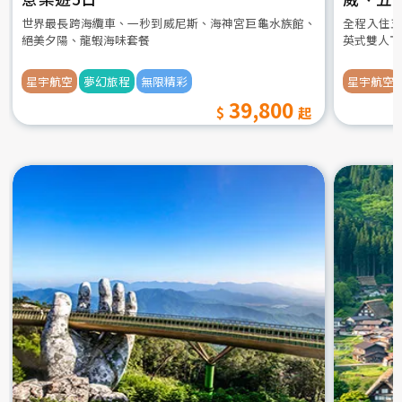
世界最長跨海纜車、一秒到威尼斯、海神宮巨龜水族館、
全程入住五
絕美夕陽、龍蝦海味套餐
英式雙人下
星宇航空
夢幻旅程
無限精彩
星宇航空
39,800