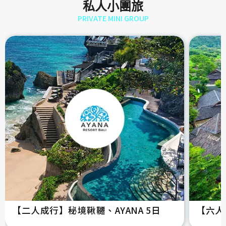
私人小團旅
PRIVATE MINI GROUP
【二人成行】秘境鞦韆、AYANA 5日
【六人