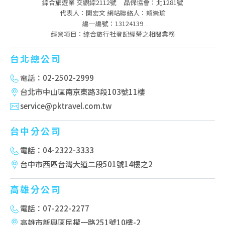
綜合旅遊業 交觀綜2112號
品保協會：北1281號
代表人：関宏文 網站聯絡人：賴崇瑜
編一編號：13124139
經營項目：綜合旅行社登記經營之相關業務
台北總公司
電話：02-2502-2999
台北市中山區南京東路3段103號11樓
service@pktravel.com.tw
台中分公司
電話：04-2322-3333
台中市西區台灣大道二段501號14樓之2
高雄分公司
電話：07-222-2277
高雄市新興區民權一路251號10樓-2