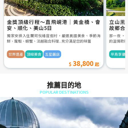
金獎頂級行程～直飛峴港｜黃金橋、會
立山黒
安、順化、美山5日
故鄉合
5日
獨家安排入住蘭珂悅椿度假村，嚴選異國美食、季節海
那一夜 ‧
鮮、龍蝦、螃蟹、法越融合料理...充分滿足您的味蕾
的溫情款待
世界遺產
頂級美食
五星飯店
早鳥享優
38,800
推薦目的地
POPULAR DESTINATIONS