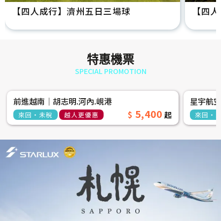
【四人成行】濟州五日三場球
【四人
特惠機票
SPECIAL PROMOTION
前進越南│胡志明.河內.峴港
星宇航
5,400
來回‧未稅
越人更優惠
來回‧