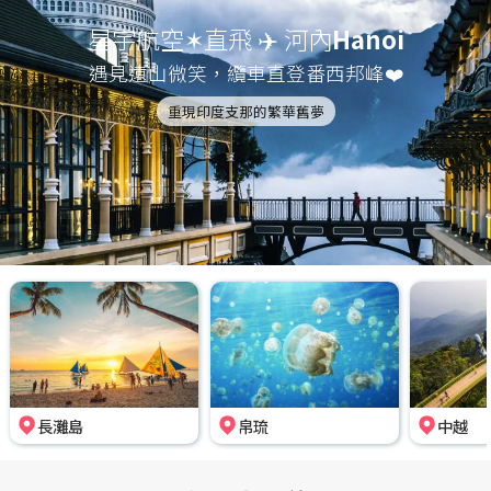
星宇航空✶直飛 ✈️ 河內
Hanoi
遇見遠山微笑，纜車直登番西邦峰❤️
重現印度支那的繁華舊夢
長灘島
帛琉
中越