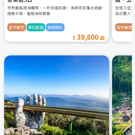
世界最長跨海纜車、一秒到威尼斯、海神宮巨龜水族館、
全程入住五
絕美夕陽、龍蝦海味套餐
英式雙人下
星宇航空
夢幻旅程
無限精彩
星宇航空
39,800