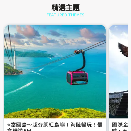
精選主題
FEATURED THEMES
⭐️富國島～超夯網紅島嶼∣海陸暢玩！愜
國際金
意樂遊5日
威、五