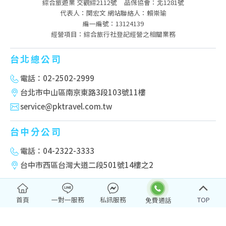
綜合旅遊業 交觀綜2112號
品保協會：北1281號
代表人：関宏文 網站聯絡人：賴崇瑜
編一編號：13124139
經營項目：綜合旅行社登記經營之相關業務
台北總公司
電話：02-2502-2999
台北市中山區南京東路3段103號11樓
service@pktravel.com.tw
台中分公司
電話：04-2322-3333
台中市西區台灣大道二段501號14樓之2
高雄分公司
首頁
一對一服務
私訊服務
TOP
電話：07-222-2277
高雄市新興區民權一路251號10樓-2