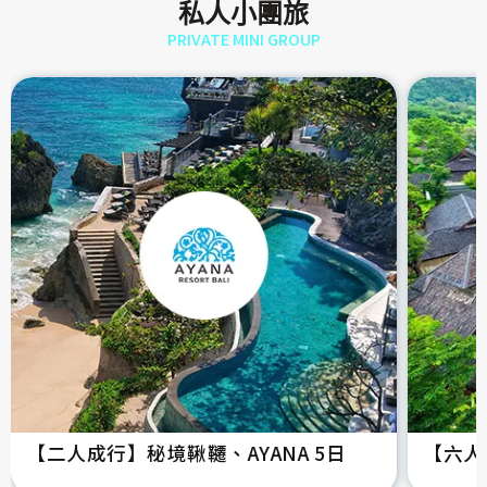
私人小團旅
PRIVATE MINI GROUP
【二人成行】秘境鞦韆、AYANA 5日
【六人