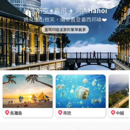
星宇航空✶直飛 ✈️ 河內
Hanoi
遇見遠山微笑，纜車直登番西邦峰❤️
重現印度支那的繁華舊夢
長灘島
帛琉
中越