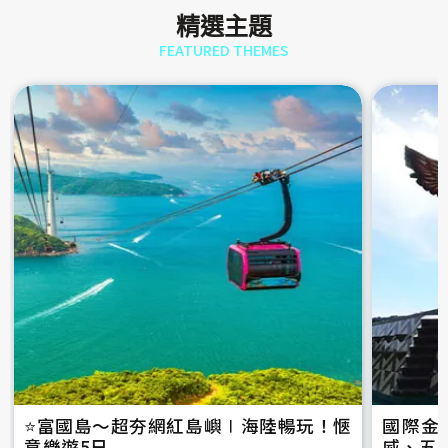
精選主題
FEATURED THEMES
⭐️富國島～超夯網紅島嶼∣海陸暢玩！愜
國際金
意樂遊5日
威、五