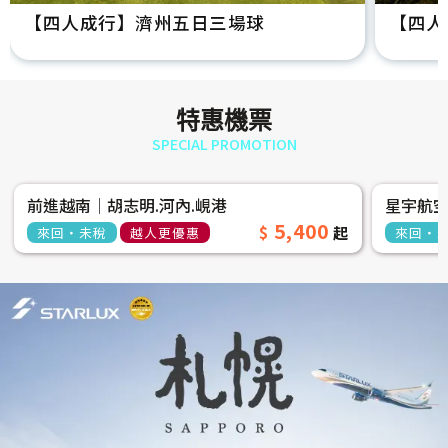
【四人成行】濟州五日三場球
【四人
特惠機票
SPECIAL PROMOTION
前進越南│胡志明.河內.峴港
星宇航
5,400
來回‧未稅
越人更優惠
來回‧