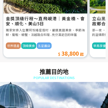
金獎頂級行程～直飛峴港｜黃金橋、會
立山黒
安、順化、美山5日
故鄉合
5日
獨家安排入住蘭珂悅椿度假村，嚴選異國美食、季節海
那一夜 ‧
鮮、龍蝦、螃蟹、法越融合料理...充分滿足您的味蕾
的溫情款待
世界遺產
頂級美食
五星飯店
早鳥享優
38,800
推薦目的地
POPULAR DESTINATIONS