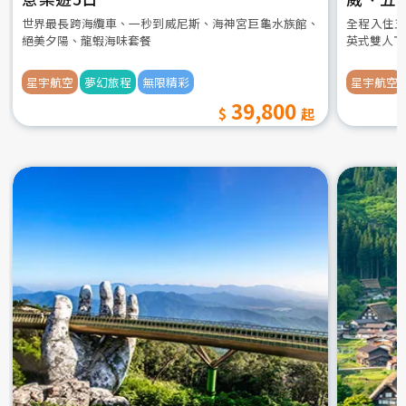
世界最長跨海纜車、一秒到威尼斯、海神宮巨龜水族館、
全程入住五
絕美夕陽、龍蝦海味套餐
英式雙人下
星宇航空
夢幻旅程
無限精彩
星宇航空
39,800