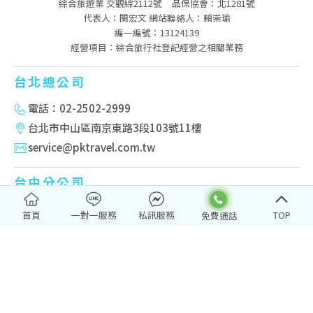
綜合旅遊業 交觀綜2112號
品保協會：北1281號
代表人：関宏文 網站聯絡人：賴崇瑜
編一編號：13124139
經營項目：綜合旅行社登記經營之相關業務
台北總公司
電話：02-2502-2999
台北市中山區南京東路3段103號11樓
service@pktravel.com.tw
台中分公司
電話：04-2322-3333
首頁
一對一服務
私訊服務
TOP
台中市西區台灣大道二段501號14樓之2
高雄分公司
電話：07-222-2277
高雄市新興區民權一路251號10樓-2