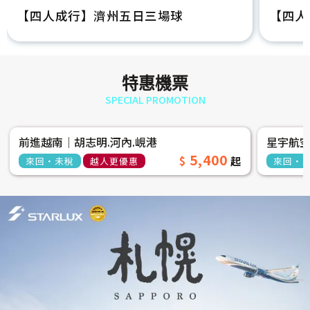
【四人成行】濟州五日三場球
【四人
特惠機票
SPECIAL PROMOTION
前進越南│胡志明.河內.峴港
星宇航
5,400
來回‧未稅
越人更優惠
來回‧