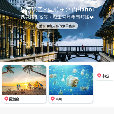
星宇航空✶直飛 ✈️ 河內
Hanoi
遇見遠山微笑，纜車直登番西邦峰❤️
重現印度支那的繁華舊夢
長灘島
帛琉
中越