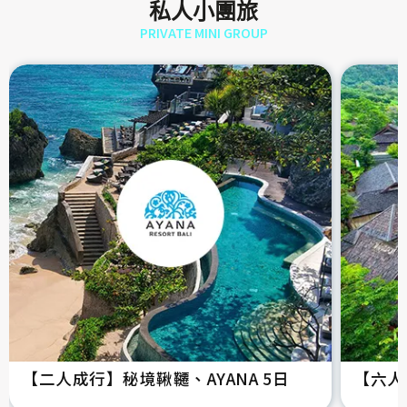
私人小團旅
PRIVATE MINI GROUP
【二人成行】秘境鞦韆、AYANA 5日
【六人