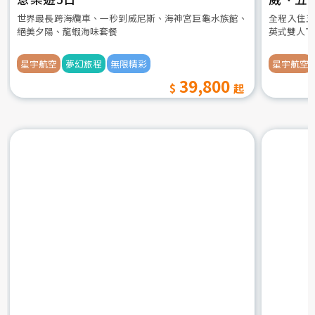
世界最長跨海纜車、一秒到威尼斯、海神宮巨龜水族館、
全程入住五
絕美夕陽、龍蝦海味套餐
英式雙人下
星宇航空
夢幻旅程
無限精彩
星宇航空
39,800