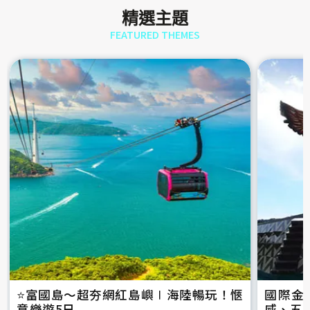
精選主題
FEATURED THEMES
⭐️富國島～超夯網紅島嶼∣海陸暢玩！愜
國際金
意樂遊5日
威、五