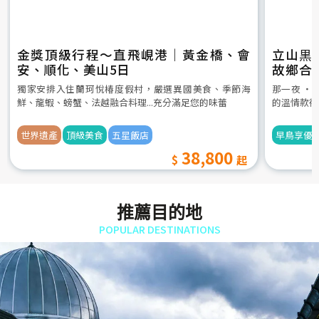
金獎頂級行程～直飛峴港｜黃金橋、會
立山黒
安、順化、美山5日
故鄉合
5日
獨家安排入住蘭珂悅椿度假村，嚴選異國美食、季節海
那一夜 ‧
鮮、龍蝦、螃蟹、法越融合料理...充分滿足您的味蕾
的溫情款待
世界遺產
頂級美食
五星飯店
早鳥享優
38,800
推薦目的地
POPULAR DESTINATIONS