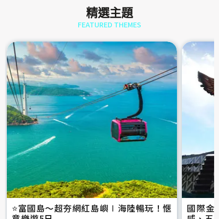
精選主題
FEATURED THEMES
⭐️富國島～超夯網紅島嶼∣海陸暢玩！愜
國際金
意樂遊5日
威、五