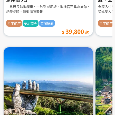
世界最長跨海纜車、一秒到威尼斯、海神宮巨龜水族館、
全程入住五
絕美夕陽、龍蝦海味套餐
英式雙人下
星宇航空
夢幻旅程
無限精彩
星宇航空
39,800