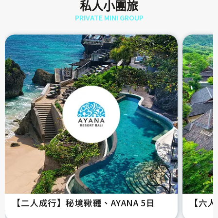
私人小團旅
PRIVATE MINI GROUP
【二人成行】秘境鞦韆、AYANA 5日
【六人