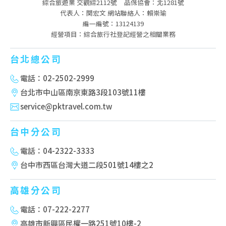
綜合旅遊業 交觀綜2112號
品保協會：北1281號
代表人：関宏文 網站聯絡人：賴崇瑜
編一編號：13124139
經營項目：綜合旅行社登記經營之相關業務
台北總公司
電話：02-2502-2999
台北市中山區南京東路3段103號11樓
service@pktravel.com.tw
台中分公司
電話：04-2322-3333
台中市西區台灣大道二段501號14樓之2
高雄分公司
電話：07-222-2277
高雄市新興區民權一路251號10樓-2