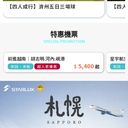
【四人成行】濟州五日三場球
【四人
特惠機票
SPECIAL PROMOTION
前進越南│胡志明.河內.峴港
星宇航
5,400
來回‧未稅
越人更優惠
來回‧