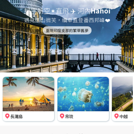
星宇航空✶直飛 ✈️ 河內
Hanoi
遇見遠山微笑，纜車直登番西邦峰❤️
重現印度支那的繁華舊夢
長灘島
帛琉
中越