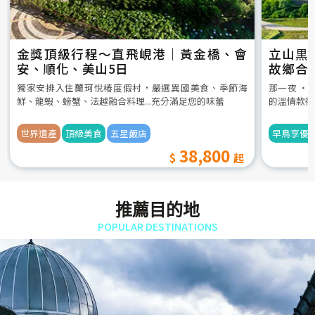
金獎頂級行程～直飛峴港｜黃金橋、會
立山黒
安、順化、美山5日
故鄉合
5日
獨家安排入住蘭珂悅椿度假村，嚴選異國美食、季節海
那一夜 ‧
鮮、龍蝦、螃蟹、法越融合料理...充分滿足您的味蕾
的溫情款待
世界遺產
頂級美食
五星飯店
早鳥享優
38,800
推薦目的地
POPULAR DESTINATIONS