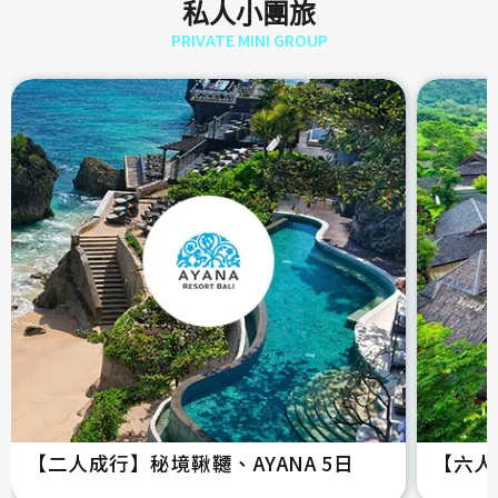
私人小團旅
PRIVATE MINI GROUP
【二人成行】秘境鞦韆、AYANA 5日
【六人