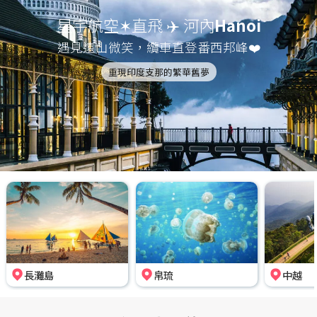
星宇航空✶直飛 ✈️ 河內
Hanoi
遇見遠山微笑，纜車直登番西邦峰❤️
重現印度支那的繁華舊夢
長灘島
帛琉
中越