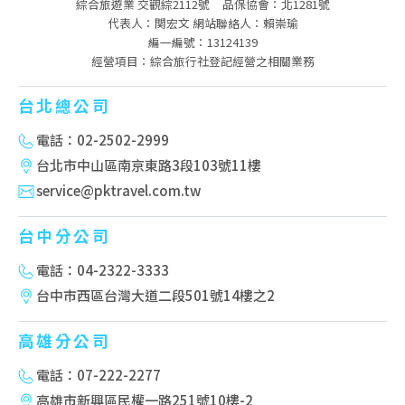
綜合旅遊業 交觀綜2112號
品保協會：北1281號
代表人：関宏文 網站聯絡人：賴崇瑜
編一編號：13124139
經營項目：綜合旅行社登記經營之相關業務
台北總公司
電話：02-2502-2999
台北市中山區南京東路3段103號11樓
service@pktravel.com.tw
台中分公司
電話：04-2322-3333
台中市西區台灣大道二段501號14樓之2
高雄分公司
電話：07-222-2277
高雄市新興區民權一路251號10樓-2