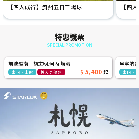
【四人成行】濟州五日三場球
【四人
特惠機票
SPECIAL PROMOTION
前進越南│胡志明.河內.峴港
星宇航
5,400
來回‧未稅
越人更優惠
來回‧