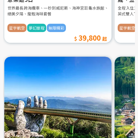
世界最長跨海纜車、一秒到威尼斯、海神宮巨龜水族館、
全程入住五
絕美夕陽、龍蝦海味套餐
英式雙人下
星宇航空
夢幻旅程
無限精彩
星宇航空
39,800