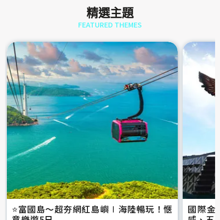
精選主題
FEATURED THEMES
⭐️富國島～超夯網紅島嶼∣海陸暢玩！愜
國際金
意樂遊5日
威、五