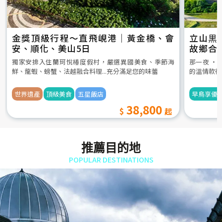
金獎頂級行程～直飛峴港｜黃金橋、會
立山黒
安、順化、美山5日
故鄉合
5日
獨家安排入住蘭珂悅椿度假村，嚴選異國美食、季節海
那一夜 ‧
鮮、龍蝦、螃蟹、法越融合料理...充分滿足您的味蕾
的溫情款待
世界遺產
頂級美食
五星飯店
早鳥享優
38,800
推薦目的地
POPULAR DESTINATIONS