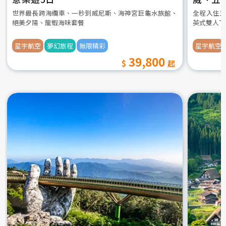
世界最長跨海纜車、一秒到威尼斯、海神宮巨龜水族館、
全程入住五
絕美夕陽、龍蝦海味套餐
英式雙人下
星宇航空
夢幻旅程
無限精彩
星宇航空
39,800