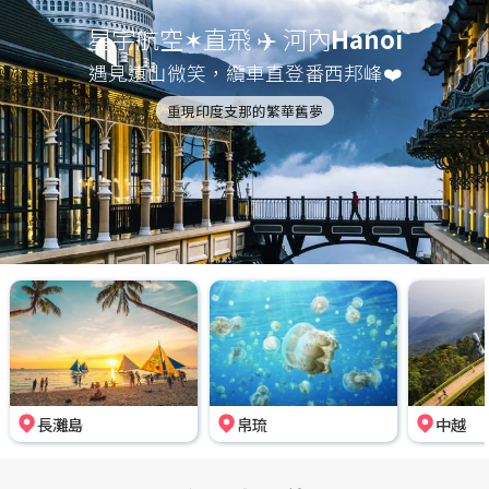
星宇航空✶直飛 ✈️ 河內
Hanoi
遇見遠山微笑，纜車直登番西邦峰❤️
重現印度支那的繁華舊夢
長灘島
帛琉
中越