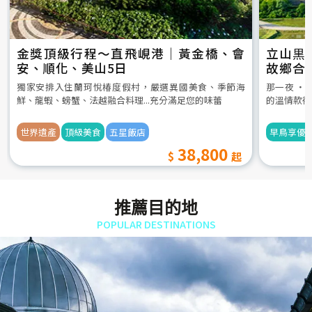
金獎頂級行程～直飛峴港｜黃金橋、會
立山黒
安、順化、美山5日
故鄉合
5日
獨家安排入住蘭珂悅椿度假村，嚴選異國美食、季節海
那一夜 ‧
鮮、龍蝦、螃蟹、法越融合料理...充分滿足您的味蕾
的溫情款待
世界遺產
頂級美食
五星飯店
早鳥享優
38,800
推薦目的地
POPULAR DESTINATIONS