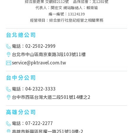
綜合旅遊業 交觀綜2112號
品保協會：北1281號
代表人：関宏文 網站聯絡人：賴崇瑜
編一編號：13124139
經營項目：綜合旅行社登記經營之相關業務
台北總公司
電話：02-2502-2999
台北市中山區南京東路3段103號11樓
service@pktravel.com.tw
台中分公司
電話：04-2322-3333
台中市西區台灣大道二段501號14樓之2
高雄分公司
電話：07-222-2277
高雄市新興區民權一路251號10樓-2