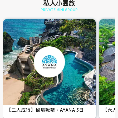
私人小團旅
PRIVATE MINI GROUP
【二人成行】秘境鞦韆、AYANA 5日
【六人