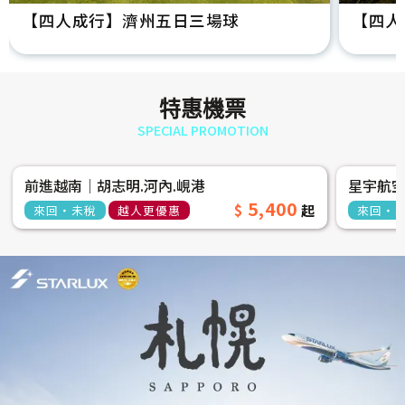
【四人成行】濟州五日三場球
【四人
特惠機票
SPECIAL PROMOTION
前進越南│胡志明.河內.峴港
星宇航
5,400
來回‧未稅
越人更優惠
來回‧