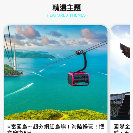
精選主題
FEATURED THEMES
⭐️富國島～超夯網紅島嶼∣海陸暢玩！愜
國際金
意樂遊5日
威、五