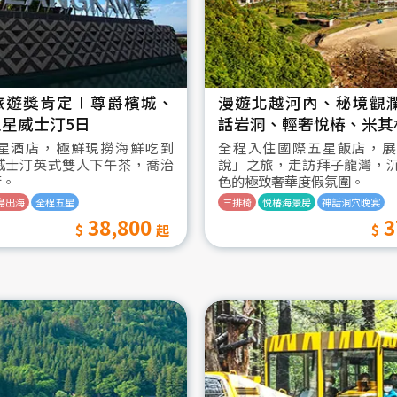
旅遊獎肯定∣尊爵檳城、
漫遊北越河內、秘境觀
星威士汀5日
話岩洞、輕奢悅椿、米其
星酒店，極鮮現撈海鮮吃到
全程入住國際五星飯店，展
威士汀英式雙人下午茶，喬治
說」之旅，走訪拜子龍灣，
街。
色的極致奢華度假氛圍。
島出海
全程五星
三排椅
悦椿海景房
神話洞穴晚宴
38,800
3