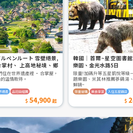
ルペンルート 雪壁絕景,
韓國│首爾~星空圖書館2
合掌村、 上高地秘境、鄉
樂園、金光水路5日
日
我們住在世界遺產裡 ‧ 合掌屋，
限量!加碼升等五星凱悅等級
桑的溫情款待。
題樂園、米其林推薦蔘鷄湯
鮮鍋~
界遺產
品冠自組團
限量搶購
美食享宴
入住五星飯店
54,900
2