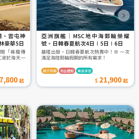
瀾、雲屯神
亞洲旗艦｜MSC地中海郵輪榮耀
林豪華5日
號。日韓春夏航次4日∣5日∣6日
開「尋龍傳
基隆出發，日韓春夏航次熱賣中！🌸 一次
沉浸於海天一
滿足海陸郵輪假期的所有需求！
親子同樂
熱血體驗
美食享受
7,800
21,900