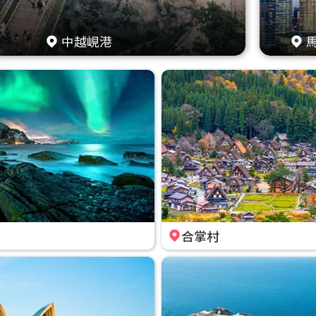
中越峴港
合掌村