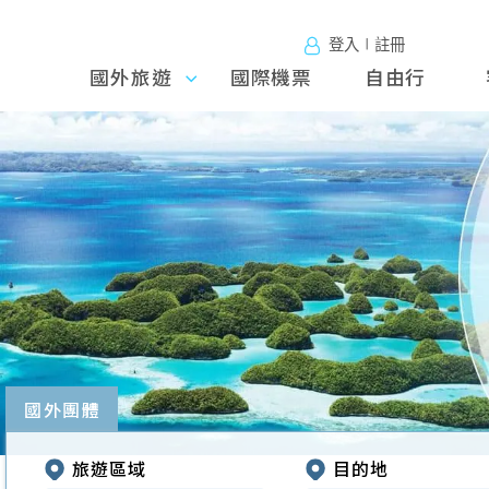
登入∣註冊
國外旅遊
國外旅
國際機票
自由行
遊
往前
國外團體
旅遊區域
目的地