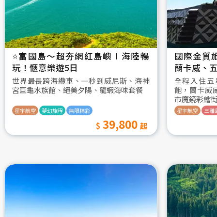
⭐️富國島～超夯網紅島嶼∣海陸暢
國際金質
玩！愜意樂遊5日
蘭卡威、五
世界最長跨海纜車、一秒到威尼斯、海神
全程入住五
宮巨龜水族館、絕美夕陽、龍蝦海味套餐
飽，蘭卡威
市魔鏡彩繪
星宇航空
夢幻旅程
無限精彩
星宇航空
三離
39,800