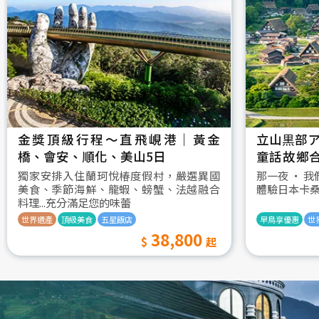
金獎頂級行程～直飛峴港｜黃金
立山黒部ア
橋、會安、順化、美山5日
童話故鄉
村古街町5
獨家安排入住蘭珂悅椿度假村，嚴選異國
那一夜 ‧ 
美食、季節海鮮、龍蝦、螃蟹、法越融合
體驗日本卡
料理...充分滿足您的味蕾
世界遺產
頂級美食
五星飯店
早鳥享優惠
世
38,800