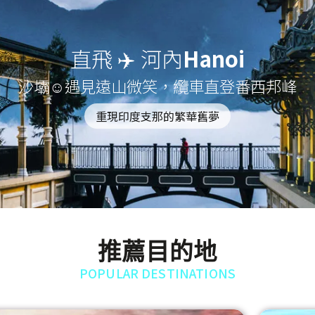
直飛 ✈️ 河內
Hanoi
沙壩☺遇見遠山微笑，纜車直登番西邦峰
重現印度支那的繁華舊夢
推薦目的地
POPULAR DESTINATIONS