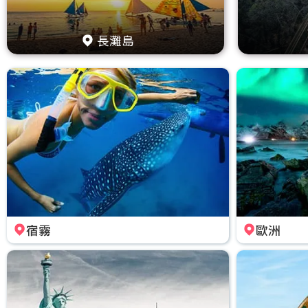
長灘島
宿霧
歐洲