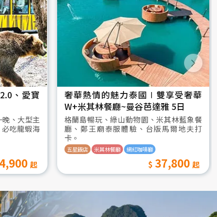
.0、愛寶
奢華熱情的魅力泰國∣雙享受奢華
W+米其林餐廳~曼谷芭達雅 5日
一晚、大型主
格蘭島暢玩、綠山動物園、米其林藍象餐
、必吃龍蝦海
廳、鄭王廟泰服體驗、台版馬爾地夫打
卡。
五星飯店
米其林餐廳
網紅咖啡廳
4,900
37,800