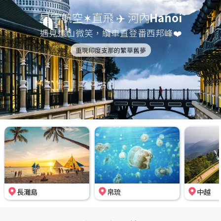
星宇航空✶直飛 ✈️ 河內
Hanoi
遇見遠山微笑，纜車直登番西邦峰❤️
重現印度支那的繁華舊夢
長灘島
帛琉
中越