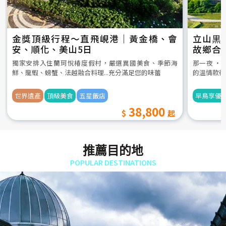
金獎頂級行程～直飛峴港｜黃金橋、會
立山黒
安、順化、美山5日
故鄉合
5日
獨家安排入住蘭珂悅椿度假村，嚴選異國美食、季節海
那一夜 ‧
鮮、龍蝦、螃蟹、法越融合料理...充分滿足您的味蕾
的溫情款待
世界遺產
頂級美食
五星飯店
早鳥享優
38,800
推薦目的地
POPULAR DESTINATIONS