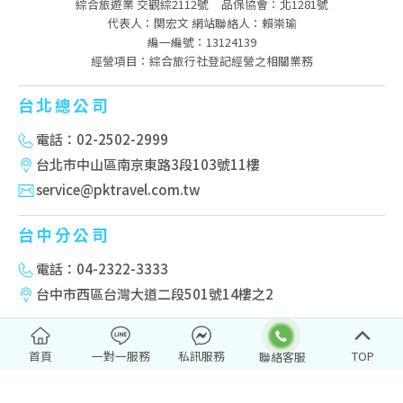
綜合旅遊業 交觀綜2112號
品保協會：北1281號
代表人：関宏文 網站聯絡人：賴崇瑜
編一編號：13124139
經營項目：綜合旅行社登記經營之相關業務
台北總公司
電話：02-2502-2999
台北市中山區南京東路3段103號11樓
service@pktravel.com.tw
台中分公司
電話：04-2322-3333
台中市西區台灣大道二段501號14樓之2
高雄分公司
首頁
一對一服務
私訊服務
TOP
電話：07-222-2277
高雄市新興區民權一路251號10樓-2