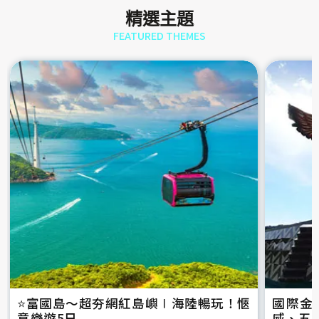
精選主題
FEATURED THEMES
⭐️富國島～超夯網紅島嶼∣海陸暢玩！愜
國際金
意樂遊5日
威、五