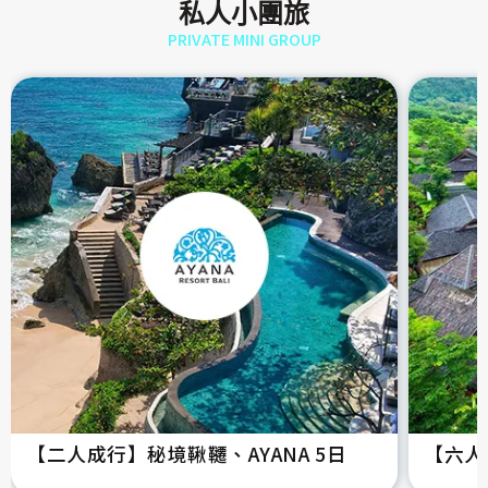
私人小團旅
PRIVATE MINI GROUP
【二人成行】秘境鞦韆、AYANA 5日
【六人