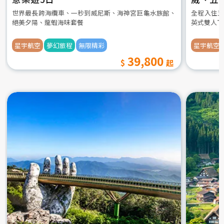
世界最長跨海纜車、一秒到威尼斯、海神宮巨龜水族館、
全程入住五
絕美夕陽、龍蝦海味套餐
英式雙人下
星宇航空
夢幻旅程
無限精彩
星宇航空
39,800