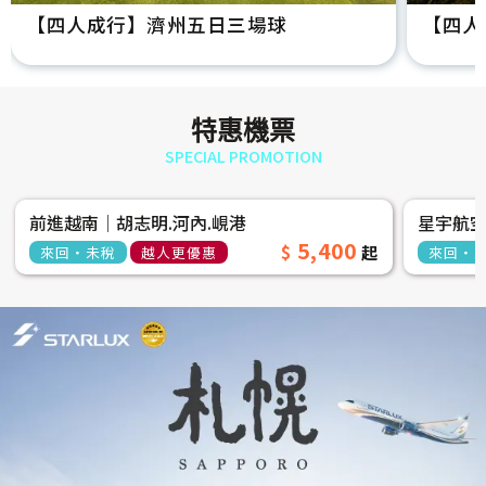
【四人成行】濟州五日三場球
【四人
特惠機票
SPECIAL PROMOTION
前進越南│胡志明.河內.峴港
星宇航
5,400
來回‧未稅
越人更優惠
來回‧