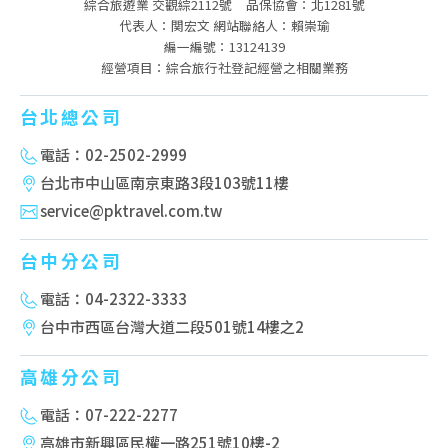
綜合旅遊業 交觀綜2112號
品保協會：北1281號
代表人：関宏文 網站聯絡人：賴崇瑜
編一編號：13124139
經營項目：綜合旅行社登記經營之相關業務
台北總公司
電話：02-2502-2999
台北市中山區南京東路3段103號11樓
service@pktravel.com.tw
台中分公司
電話：04-2322-3333
台中市西區台灣大道二段501號14樓之2
高雄分公司
電話：07-222-2277
高雄市新興區民權一路251號10樓-2