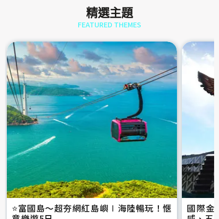
精選主題
FEATURED THEMES
⭐️富國島～超夯網紅島嶼∣海陸暢玩！愜
國際金
意樂遊5日
威、五