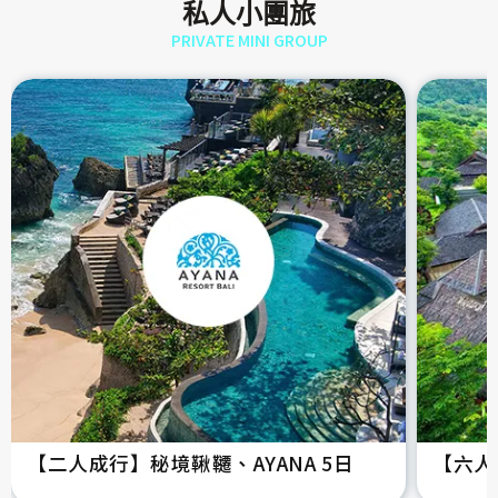
私人小團旅
PRIVATE MINI GROUP
【二人成行】秘境鞦韆、AYANA 5日
【六人