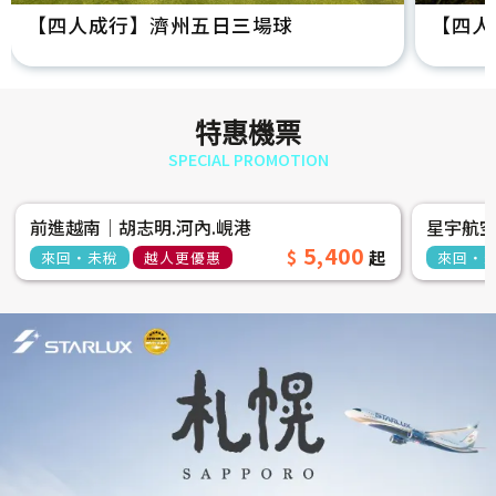
【四人成行】濟州五日三場球
【四人
特惠機票
SPECIAL PROMOTION
前進越南│胡志明.河內.峴港
星宇航
5,400
來回‧未稅
越人更優惠
來回‧