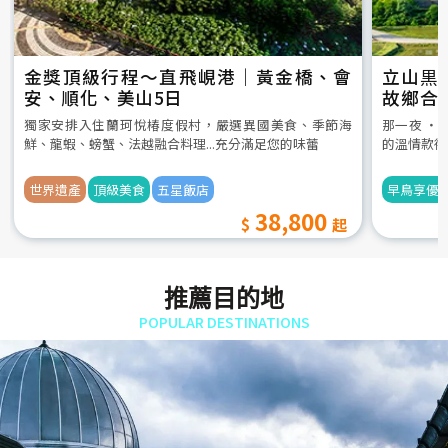
金獎頂級行程～直飛峴港｜黃金橋、會
立山黒
安、順化、美山5日
故鄉合
5日
獨家安排入住蘭珂悅椿度假村，嚴選異國美食、季節海
那一夜 ‧
鮮、龍蝦、螃蟹、法越融合料理...充分滿足您的味蕾
的溫情款待
世界遺產
頂級美食
五星飯店
早鳥享優
38,800
推薦目的地
POPULAR DESTINATIONS