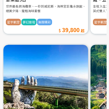
世界最長跨海纜車、一秒到威尼斯、海神宮巨龜水族館、
全程入住五
絕美夕陽、龍蝦海味套餐
英式雙人下
星宇航空
夢幻旅程
無限精彩
星宇航空
39,800