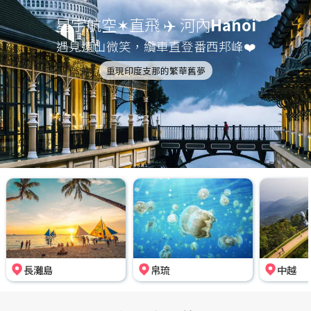
星宇航空✶直飛 ✈️ 河內
Hanoi
遇見遠山微笑，纜車直登番西邦峰❤️
重現印度支那的繁華舊夢
長灘島
帛琉
中越